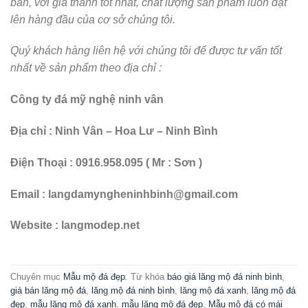
ban, với giá thành tốt nhất, chất lượng sản phẩm luôn đặt
lên hàng đầu của cơ sở chúng tôi.
Quý khách hàng liên hệ với chúng tôi để được tư vấn tốt
nhất về sản phẩm theo địa chỉ :
Công ty đá mỹ nghệ ninh vân
Địa chỉ : Ninh Vân – Hoa Lư – Ninh Bình
Điện Thoại : 0916.958.095 ( Mr : Sơn )
Email : langdamyngheninhbinh@gmail.com
Website : langmodep.net
Chuyên mục
Mẫu mộ đá đẹp
. Từ khóa
báo giá lăng mộ đá ninh bình
,
giá bán lăng mộ đá
,
lăng mộ đá ninh bình
,
lăng mộ đá xanh
,
lăng mộ đá
đẹp
,
mẫu lăng mộ đá xanh
,
mẫu lăng mộ đá đẹp
,
Mẫu mộ đá có mái