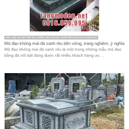
MẪU MỘ ĐÁ ĐẸP MỘ ĐÁ KHÔNG MÁI MỘ ĐÁ XANH RÊU MỘ ĐẠO BẰNG ĐÁ
Mộ đạo không mái đá xanh rêu bền vững, trang nghiêm, ý nghĩa
Mộ đạo không mái đá xanh rêu là một trong những mẫu mộ đạo
bằng đá nổi bật đang được rất nhiều khách hàng ưu ...