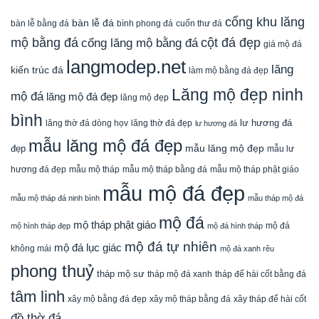
cổng khu lăng
bàn lễ đá
cuốn thư đá
bàn lễ bằng đá
bình phong đá
mộ bằng đá
cột đá đẹp
cổng lăng mộ bằng đá
giá mộ đá
langmodep.net
lăng
kiến trúc đá
làm mộ bằng đá đẹp
Lăng mộ đẹp ninh
mộ đá
lăng mộ đá đẹp
lăng mộ đẹp
bình
lăng thờ đá dòng họv
lư hương đá
lăng thờ đá đẹp
lư hương đá
mẫu lăng mộ đá đẹp
mẫu lăng mộ đẹp
đẹp
mẫu lư
mẫu mộ tháp bằng đá
mẫu mộ tháp phật giáo
hương đá đẹp
mẫu mộ tháp
mẫu mộ đá đẹp
mẫu mộ tháp đá ninh bình
mẫu tháp mộ đá
mộ đá
mộ tháp phật giáo
mộ đá
mộ hình tháp đẹp
mộ đá hình tháp
mộ đá tự nhiên
mộ đá lục giác
không mái
mộ đá xanh rêu
phong thuỷ
tháp mộ sư
tháp mộ đá xanh
tháp để hài cốt bằng đá
tâm linh
xây mộ bằng đá đẹp
xây tháp để hài cốt
xây mộ tháp bằng đá
đồ thờ đá