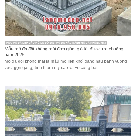
MẪU MỘ ĐÁ ĐẸP MẪU MỘ ĐÁ ĐÔI ĐẸP MỘ ĐÁ HẬU BÀNH MỘ ĐÁ KHÔNG MÁI
Mẫu mộ đá đôi không mái đơn giản, giá tốt được ưa chuộng
năm 2026
Mộ đá đôi không mái là mẫu mộ liền khối dạng hậu bành vuông
vức, gọn gàng, tính thẩm mỹ cao và vô cùng bền ...