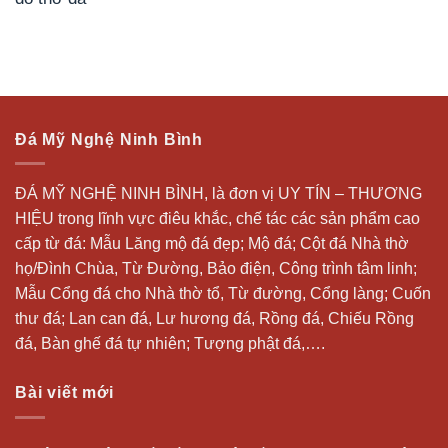
Đá Mỹ Nghệ Ninh Bình
ĐÁ MỸ NGHỆ NINH BÌNH, là đơn vị UY TÍN – THƯƠNG
HIỆU trong lĩnh vực điêu khắc, chế tác các sản phẩm cao
cấp từ đá: Mẫu
Lăng mộ đá
đẹp;
Mộ đá
; Cột đá Nhà thờ
họ/Đình Chùa, Từ Đường, Bảo điện, Công trình tâm linh;
Mẫu Cổng đá cho Nhà thờ tổ, Từ đường, Cổng làng; Cuốn
thư đá;
Lan can đá
, Lư hương đá, Rồng đá, Chiếu Rồng
đá, Bàn ghế đá tự nhiên; Tượng phật đá,….
Bài viết mới