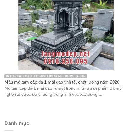
MẪU MỘ ĐÁ ĐẸP MỘ TAM CẤP ĐÁ MỘ ĐÁ MỘT MÁI MỘ ĐÁ ĐƠN
Mẫu mộ tam cấp đá 1 mái đao tinh tế, chất lượng năm 2026
Mộ tam cấp đá 1 mái đao là một trong những sản phẩm đá mỹ
nghệ rất được ưa chuộng trong lĩnh vực xây dựng ...
Danh mục