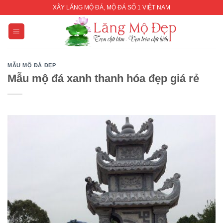
Skip
XÂY LĂNG MỘ ĐÁ, MỘ ĐÁ SỐ 1 VIỆT NAM
to
content
MẪU MỘ ĐÁ ĐẸP
Mẫu mộ đá xanh thanh hóa đẹp giá rẻ