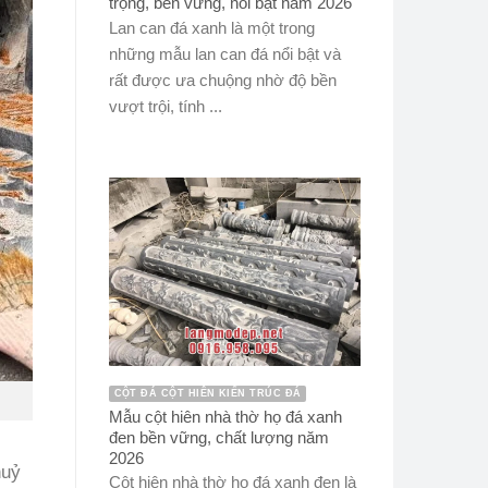
trọng, bền vững, nổi bật năm 2026
Lan can đá xanh là một trong
những mẫu lan can đá nổi bật và
rất được ưa chuộng nhờ độ bền
vượt trội, tính ...
CỘT ĐÁ CỘT HIÊN KIẾN TRÚC ĐÁ
Mẫu cột hiên nhà thờ họ đá xanh
đen bền vững, chất lượng năm
2026
huỷ
Cột hiên nhà thờ họ đá xanh đen là