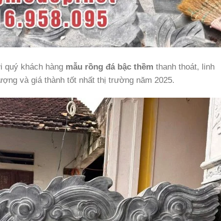
tới quý khách hàng
mẫu
rồng đá bậc thềm
thanh thoát, linh
ượng và giá thành tốt nhất thị trường năm 2025.