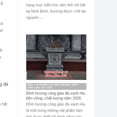
và
hạng mục kiến trúc tâm linh nổi bật
tại Ninh Bình, thường được chế tác
nguyên ...
ia
ắn
nh
m
g đá
MẪU LƯ HƯƠNG ĐÁ ĐẸP PHONG THỦY
TÂM LINH ĐỒ THỜ
Đỉnh hương công giáo đá xanh rêu
bền vững, chất lượng năm 2026
n hệ:
Đỉnh hương công giáo đá xanh rêu
là một trong những vật phẩm tâm
linh được thiết kế dành riêng cho