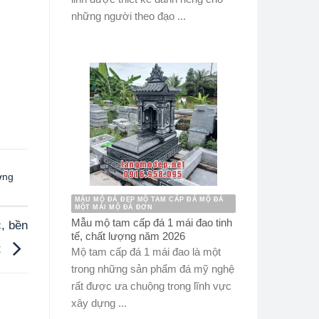
những người theo đạo ...
ợng
MẪU MỘ ĐÁ ĐẸP MỘ TAM CẤP ĐÁ MỘ ĐÁ
MỘT MÁI MỘ ĐÁ ĐƠN
Mẫu mộ tam cấp đá 1 mái đao tinh
, bền
tế, chất lượng năm 2026
t
Mộ tam cấp đá 1 mái đao là một
trong những sản phẩm đá mỹ nghệ
rất được ưa chuộng trong lĩnh vực
xây dựng ...