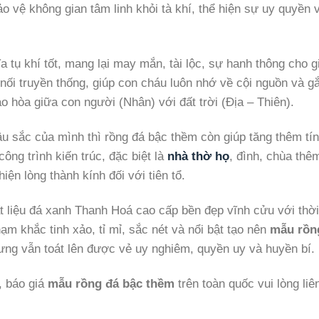
ảo vệ không gian tâm linh khỏi tà khí, thể hiện sự uy quyền 
 tụ khí tốt, mang lại may mắn, tài lộc, sự hanh thông cho g
nối truyền thống, giúp con cháu luôn nhớ về cội nguồn và g
ao hòa giữa con người (Nhân) với đất trời (Địa – Thiên).
âu sắc của mình thì rồng đá bậc thềm còn giúp tăng thêm tí
ông trình kiến trúc, đặc biệt là
nhà thờ họ
, đình, chùa thê
iện lòng thành kính đối với tiên tổ.
 liệu đá xanh Thanh Hoá cao cấp bền đẹp vĩnh cửu với thời
hạm khắc tinh xảo, tỉ mỉ, sắc nét và nổi bật tạo nên
mẫu rồn
ng vẫn toát lên được vẻ uy nghiêm, quyền uy và huyền bí.
, báo giá
mẫu
rồng đá bậc thềm
trên toàn quốc vui lòng liê