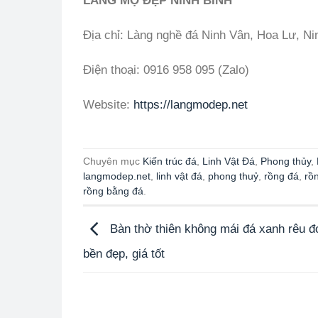
LĂNG MỘ ĐẸP NINH BÌNH
Địa chỉ: Làng nghề đá Ninh Vân, Hoa Lư, Ni
Điện thoại: 0916 958 095 (Zalo)
Website:
https://langmodep.net
Chuyên mục
Kiến trúc đá
,
Linh Vật Đá
,
Phong thủy
,
langmodep.net
,
linh vật đá
,
phong thuỷ
,
rồng đá
,
rồ
rồng bằng đá
.
Bàn thờ thiên không mái đá xanh rêu đ
bền đẹp, giá tốt