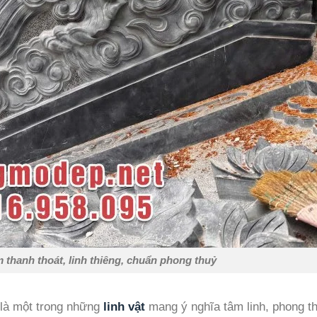
 thanh thoát, linh thiêng, chuẩn phong thuỷ
 là một trong những
linh vật
mang ý nghĩa tâm linh, phong t