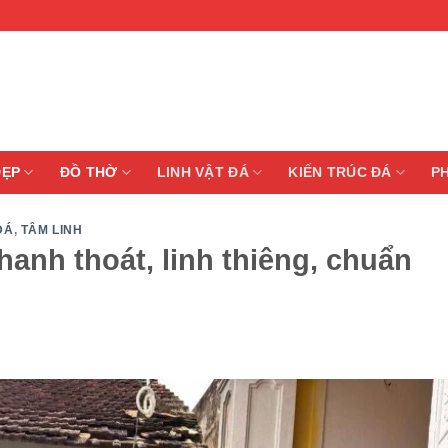
ĐẸP
ĐỒ THỜ
LINH VẬT ĐÁ
KIẾN TRÚC ĐÁ
P
ĐÁ
,
TÂM LINH
anh thoát, linh thiêng, chuẩn