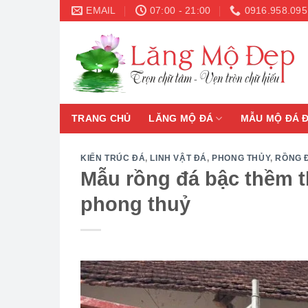
Skip
EMAIL
07:00 - 21:00
0916.958.095
to
content
TRANG CHỦ
LĂNG MỘ ĐÁ
MẪU MỘ ĐÁ 
KIẾN TRÚC ĐÁ
,
LINH VẬT ĐÁ
,
PHONG THỦY
,
RỒNG 
Mẫu rồng đá bậc thềm th
phong thuỷ