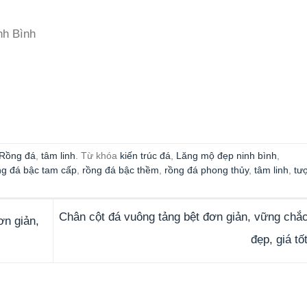
nh Bình
Rồng đá
,
tâm linh
. Từ khóa
kiến trúc đá
,
Lăng mộ đẹp ninh bình
,
ng đá bậc tam cấp
,
rồng đá bậc thềm
,
rồng đá phong thủy
,
tâm linh
,
tư
Chân cột đá vuông tảng bệt đơn giản, vững chắc
ơn giản,
đẹp, giá tố