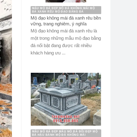
MẪU MỘ ĐÁ ĐẸP MỘ ĐÁ KHÔNG MÁI MỘ
ĐÁ XANH RÊU MỘ ĐẠO BẰNG ĐÁ
Mộ đạo không mái đá xanh rêu bền
vững, trang nghiêm, ý nghĩa
Mộ đạo không mái đá xanh rêu là
một trong những mẫu mộ đạo bằng
đá nổi bật đang được rất nhiều
khách hàng ưu ...
MẪU MỘ ĐÁ ĐẸP MẪU MỘ ĐÁ ĐÔI ĐẸP MỘ
ĐÁ HẬU BÀNH MỘ ĐÁ KHÔNG MÁI