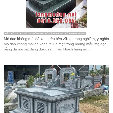
MẪU MỘ ĐÁ ĐẸP MỘ ĐÁ KHÔNG MÁI MỘ ĐÁ XANH RÊU MỘ ĐẠO BẰNG ĐÁ
Mộ đạo không mái đá xanh rêu bền vững, trang nghiêm, ý nghĩa
Mộ đạo không mái đá xanh rêu là một trong những mẫu mộ đạo
bằng đá nổi bật đang được rất nhiều khách hàng ưu ...