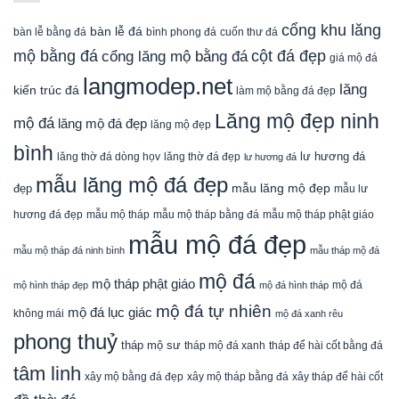
cổng khu lăng
bàn lễ đá
cuốn thư đá
bàn lễ bằng đá
bình phong đá
mộ bằng đá
cột đá đẹp
cổng lăng mộ bằng đá
giá mộ đá
langmodep.net
lăng
kiến trúc đá
làm mộ bằng đá đẹp
Lăng mộ đẹp ninh
mộ đá
lăng mộ đá đẹp
lăng mộ đẹp
bình
lăng thờ đá dòng họv
lư hương đá
lăng thờ đá đẹp
lư hương đá
mẫu lăng mộ đá đẹp
mẫu lăng mộ đẹp
đẹp
mẫu lư
mẫu mộ tháp bằng đá
mẫu mộ tháp phật giáo
hương đá đẹp
mẫu mộ tháp
mẫu mộ đá đẹp
mẫu mộ tháp đá ninh bình
mẫu tháp mộ đá
mộ đá
mộ tháp phật giáo
mộ đá
mộ hình tháp đẹp
mộ đá hình tháp
mộ đá tự nhiên
mộ đá lục giác
không mái
mộ đá xanh rêu
phong thuỷ
tháp mộ sư
tháp mộ đá xanh
tháp để hài cốt bằng đá
tâm linh
xây mộ bằng đá đẹp
xây tháp để hài cốt
xây mộ tháp bằng đá