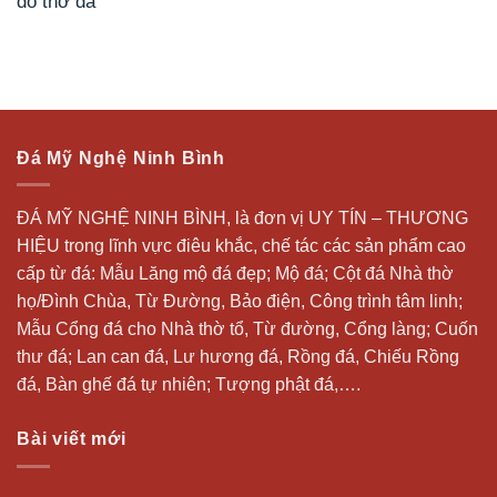
đồ thờ đá
Đá Mỹ Nghệ Ninh Bình
ĐÁ MỸ NGHỆ NINH BÌNH, là đơn vị UY TÍN – THƯƠNG
HIỆU trong lĩnh vực điêu khắc, chế tác các sản phẩm cao
cấp từ đá: Mẫu
Lăng mộ đá
đẹp;
Mộ đá
; Cột đá Nhà thờ
họ/Đình Chùa, Từ Đường, Bảo điện, Công trình tâm linh;
Mẫu Cổng đá cho Nhà thờ tổ, Từ đường, Cổng làng; Cuốn
thư đá;
Lan can đá
, Lư hương đá, Rồng đá, Chiếu Rồng
đá, Bàn ghế đá tự nhiên; Tượng phật đá,….
Bài viết mới