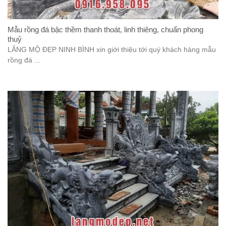
Mẫu rồng đá bậc thềm thanh thoát, linh thiêng, chuẩn phong
thuỷ
LĂNG MỘ ĐẸP NINH BÌNH xin giới thiệu tới quý khách hàng mẫu
rồng đá ...