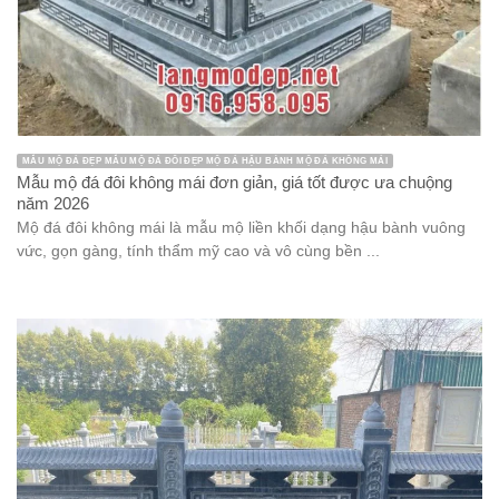
MẪU MỘ ĐÁ ĐẸP MẪU MỘ ĐÁ ĐÔI ĐẸP MỘ ĐÁ HẬU BÀNH MỘ ĐÁ KHÔNG MÁI
Mẫu mộ đá đôi không mái đơn giản, giá tốt được ưa chuộng
năm 2026
Mộ đá đôi không mái là mẫu mộ liền khối dạng hậu bành vuông
vức, gọn gàng, tính thẩm mỹ cao và vô cùng bền ...