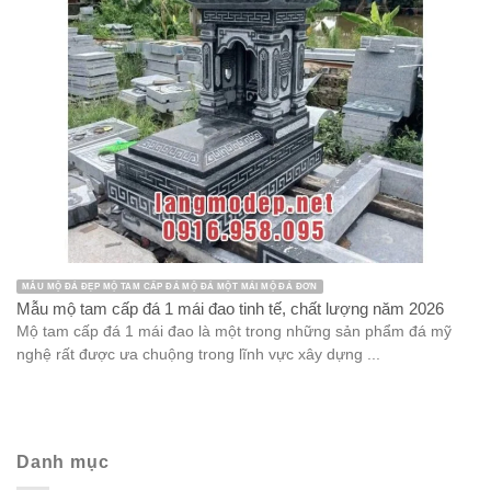
MẪU MỘ ĐÁ ĐẸP MỘ TAM CẤP ĐÁ MỘ ĐÁ MỘT MÁI MỘ ĐÁ ĐƠN
Mẫu mộ tam cấp đá 1 mái đao tinh tế, chất lượng năm 2026
Mộ tam cấp đá 1 mái đao là một trong những sản phẩm đá mỹ
nghệ rất được ưa chuộng trong lĩnh vực xây dựng ...
Danh mục