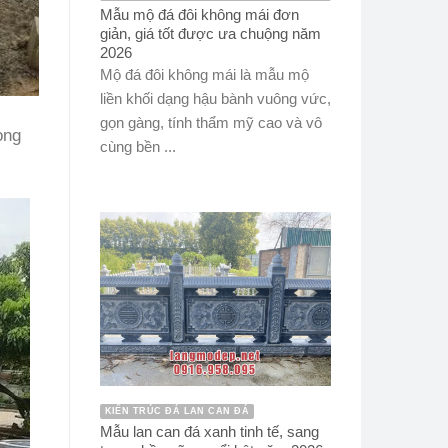
Mẫu mộ đá đôi không mái đơn
giản, giá tốt được ưa chuộng năm
2026
Mộ đá đôi không mái là mẫu mộ
liền khối dạng hậu bành vuông vức,
gọn gàng, tính thẩm mỹ cao và vô
ong
cùng bền ...
KIẾN TRÚC ĐÁ LAN CAN ĐÁ
Mẫu lan can đá xanh tinh tế, sang