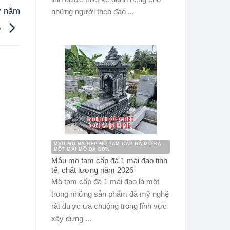
y năm
những người theo đạo ...
5
MẪU MỘ ĐÁ ĐẸP MỘ TAM CẤP ĐÁ MỘ ĐÁ
MỘT MÁI MỘ ĐÁ ĐƠN
Mẫu mộ tam cấp đá 1 mái đao tinh
tế, chất lượng năm 2026
Mộ tam cấp đá 1 mái đao là một
trong những sản phẩm đá mỹ nghệ
rất được ưa chuộng trong lĩnh vực
xây dựng ...