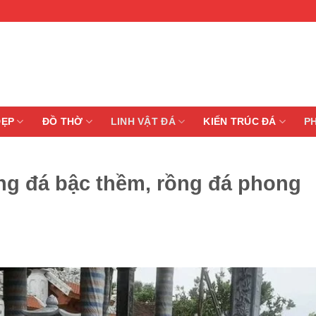
ĐẸP
ĐỒ THỜ
LINH VẬT ĐÁ
KIẾN TRÚC ĐÁ
P
ng đá bậc thềm, rồng đá phong