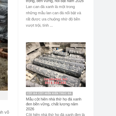
trọng, bền vững, nổi bật năm 2026
Lan can đá xanh là một trong
những mẫu lan can đá nổi bật và
rất được ưa chuộng nhờ độ bền
vượt trội, tính ...
CỘT ĐÁ CỘT HIÊN KIẾN TRÚC ĐÁ
Mẫu cột hiên nhà thờ họ đá xanh
đen bền vững, chất lượng năm
2026
nh vô
Cột hiên nhà thờ họ đá xanh đen là