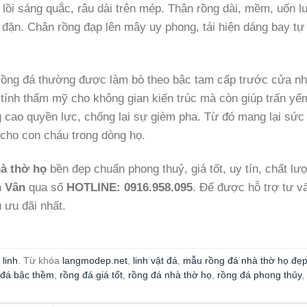
 lồi sáng quắc, râu dài trên mép. Thân rồng dài, mềm, uốn 
đặn. Chân rồng đạp lên mây uy phong, tái hiện dáng bay tự 
 rồng đá thường được làm bò theo bậc tam cấp trước cửa n
 tính thẩm mỹ cho không gian kiến trúc mà còn giúp trấn yể
g cao quyền lực, chống lại sự gièm pha. Từ đó mang lại sức
cho con cháu trong dòng họ.
à thờ họ
bền đẹp chuẩn phong thuỷ, giá tốt, uy tín, chất lư
h Vân
qua số
HOTLINE:
0916.958.095
. Để được hỗ trợ tư v
 ưu đãi nhất.
 linh
. Từ khóa
langmodep.net
,
linh vật đá
,
mẫu rồng đá nhà thờ họ đẹ
 đá bậc thềm
,
rồng đá giá tốt
,
rồng đá nhà thờ họ
,
rồng đá phong thủy
,