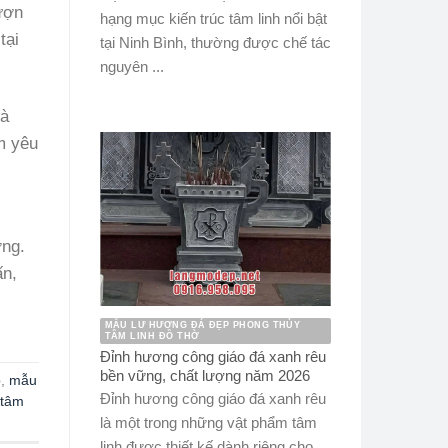
lượn
hạng mục kiến trúc tâm linh nổi bật
tại
tại Ninh Bình, thường được chế tác
nguyên ...
hà
m yêu
ợng.
ấn,
MẪU LƯ HƯƠNG ĐÁ ĐẸP PHONG THỦY
TÂM LINH ĐỒ THỜ
Đỉnh hương công giáo đá xanh rêu
bền vững, chất lượng năm 2026
p
,
mẫu
Đỉnh hương công giáo đá xanh rêu
tâm
là một trong những vật phẩm tâm
linh được thiết kế dành riêng cho