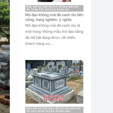
MẪU MỘ ĐÁ ĐẸP MỘ ĐÁ KHÔNG MÁI MỘ
ĐÁ XANH RÊU MỘ ĐẠO BẰNG ĐÁ
Mộ đạo không mái đá xanh rêu bền
vững, trang nghiêm, ý nghĩa
Mộ đạo không mái đá xanh rêu là
một trong những mẫu mộ đạo bằng
đá nổi bật đang được rất nhiều
khách hàng ưu ...
MẪU MỘ ĐÁ ĐẸP MẪU MỘ ĐÁ ĐÔI ĐẸP MỘ
ĐÁ HẬU BÀNH MỘ ĐÁ KHÔNG MÁI