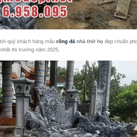
u tới quý khách hàng mẫu
rồng đá
nhà thờ họ
đẹp chuẩn ph
 nhất thị trường năm 2025.