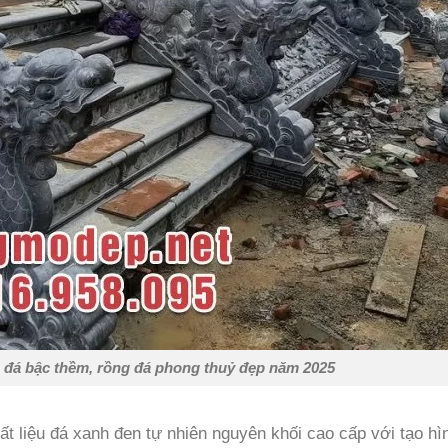
 đá bậc thềm, rồng đá phong thuỷ đẹp năm 2025
 liệu đá xanh đen tự nhiên nguyên khối cao cấp với tạo hì