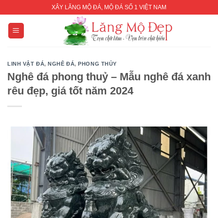
Skip
XÂY LĂNG MỘ ĐÁ, MỘ ĐÁ SỐ 1 VIỆT NAM
to
content
LINH VẬT ĐÁ
,
NGHÊ ĐÁ
,
PHONG THỦY
Nghê đá phong thuỷ – Mẫu nghê đá xanh
rêu đẹp, giá tốt năm 2024