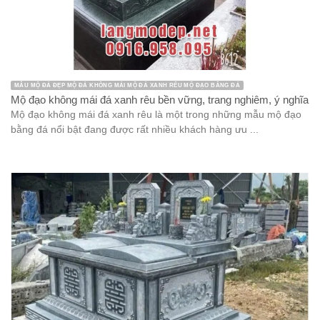
MẪU MỘ ĐÁ ĐẸP MỘ ĐÁ KHÔNG MÁI MỘ ĐÁ XANH RÊU MỘ ĐẠO BẰNG ĐÁ
Mộ đạo không mái đá xanh rêu bền vững, trang nghiêm, ý nghĩa
Mộ đạo không mái đá xanh rêu là một trong những mẫu mộ đạo
bằng đá nổi bật đang được rất nhiều khách hàng ưu ...