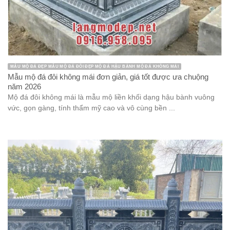
MẪU MỘ ĐÁ ĐẸP MẪU MỘ ĐÁ ĐÔI ĐẸP MỘ ĐÁ HẬU BÀNH MỘ ĐÁ KHÔNG MÁI
Mẫu mộ đá đôi không mái đơn giản, giá tốt được ưa chuộng
năm 2026
Mộ đá đôi không mái là mẫu mộ liền khối dạng hậu bành vuông
vức, gọn gàng, tính thẩm mỹ cao và vô cùng bền ...