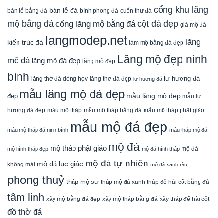
cổng khu lăng
bàn lễ đá
cuốn thư đá
bàn lễ bằng đá
bình phong đá
mộ bằng đá
cột đá đẹp
cổng lăng mộ bằng đá
giá mộ đá
langmodep.net
lăng
kiến trúc đá
làm mộ bằng đá đẹp
Lăng mộ đẹp ninh
mộ đá
lăng mộ đá đẹp
lăng mộ đẹp
bình
lăng thờ đá dòng họv
lư hương đá
lăng thờ đá đẹp
lư hương đá
mẫu lăng mộ đá đẹp
mẫu lăng mộ đẹp
đẹp
mẫu lư
mẫu mộ tháp bằng đá
mẫu mộ tháp phật giáo
hương đá đẹp
mẫu mộ tháp
mẫu mộ đá đẹp
mẫu mộ tháp đá ninh bình
mẫu tháp mộ đá
mộ đá
mộ tháp phật giáo
mộ đá
mộ hình tháp đẹp
mộ đá hình tháp
mộ đá tự nhiên
mộ đá lục giác
không mái
mộ đá xanh rêu
phong thuỷ
tháp mộ sư
tháp mộ đá xanh
tháp để hài cốt bằng đá
tâm linh
xây mộ bằng đá đẹp
xây tháp để hài cốt
xây mộ tháp bằng đá
đồ thờ đá