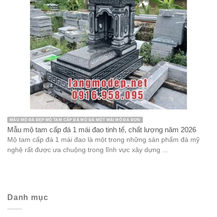
MẪU MỘ ĐÁ ĐẸP MỘ TAM CẤP ĐÁ MỘ ĐÁ MỘT MÁI MỘ ĐÁ ĐƠN
Mẫu mộ tam cấp đá 1 mái đao tinh tế, chất lượng năm 2026
Mộ tam cấp đá 1 mái đao là một trong những sản phẩm đá mỹ
nghệ rất được ưa chuộng trong lĩnh vực xây dựng ...
Danh mục