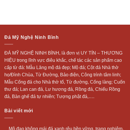
Đá Mỹ Nghệ Ninh Bình
ĐÁ MỸ NGHỆ NINH BÌNH, là đơn vị UY TÍN – THƯƠNG
HIỆU trong lĩnh vực điêu khắc, chế tác các sản phẩm cao
cấp từ đá: Mẫu
Lăng mộ đá
đẹp;
Mộ đá
; Cột đá Nhà thờ
họ/Đình Chùa, Từ Đường, Bảo điện, Công trình tâm linh;
Mẫu Cổng đá cho Nhà thờ tổ, Từ đường, Cổng làng; Cuốn
thư đá;
Lan can đá
, Lư hương đá, Rồng đá, Chiếu Rồng
đá, Bàn ghế đá tự nhiên; Tượng phật đá,….
Bài viết mới
Mộ đạo không mái đá xanh rêu bền vững, trang nghiêm,