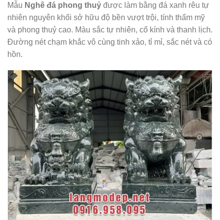
Mẫu
Nghê đá phong thuỷ
được làm bằng đá xanh rêu tự
nhiên nguyên khối sở hữu độ bền vượt trội, tính thẩm mỹ
và phong thuỷ cao. Màu sắc tự nhiên, cổ kính và thanh lịch.
Đường nét chạm khắc vô cùng tinh xảo, tỉ mỉ, sắc nét và có
hồn.