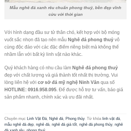
Mẫu nghê đá xanh rêu chuẩn phong thuỷ, bền đẹp vĩnh
cửu với thời gian
Với hình dạng đầu sư tử thân chó, kết hợp với bộ móng
vuốt sắc nhọn đã tạo nên mẫu
Nghê đá phong thuỷ
vô
cùng độc đáo với các đặc điểm riêng biệt mà không thể
nhầm lẫn với bất kỳ linh vật nào khác.
Quý khách hàng có nhu cầu làm
Nghê đá phong thuỷ
đẹp với chất lượng và giá thành tốt nhất thị trường. Vui
lòng liên hệ với
cơ sở đá mỹ nghệ Ninh Vân
qua số
HOTLINE: 0916.958.095
. Để được hỗ trợ tư vấn, báo giá
sản phẩm nhanh, chính xác và ưu đãi nhất.
Chuyên mục
Linh Vật Đá
,
Nghê đá
,
Phong thủy
. Từ khóa
linh vật đá
,
mẫu nghê đá đẹp
,
nghê đá
,
nghê đá giá tốt
,
nghê đá phong thủy
,
nghê
đá xanh rêu
,
phong thuỷ
.