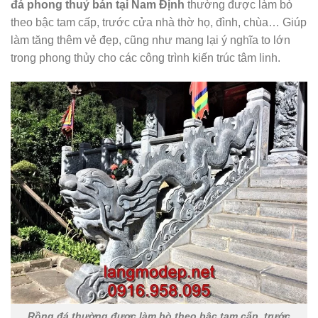
đá phong thuỷ
bán tại Nam Định
thường được làm bò
theo bậc tam cấp, trước cửa nhà thờ họ, đình, chùa… Giúp
làm tăng thêm vẻ đẹp, cũng như mang lại ý nghĩa to lớn
trong phong thủy cho các công trình kiến trúc tâm linh.
Rồng đá thường được làm bò theo bậc tam cấp, trước