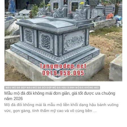
MẪU MỘ ĐÁ ĐẸP MẪU MỘ ĐÁ ĐÔI ĐẸP MỘ ĐÁ HẬU BÀNH MỘ ĐÁ KHÔNG MÁI
Mẫu mộ đá đôi không mái đơn giản, giá tốt được ưa chuộng
năm 2026
Mộ đá đôi không mái là mẫu mộ liền khối dạng hậu bành vuông
vức, gọn gàng, tính thẩm mỹ cao và vô cùng bền ...