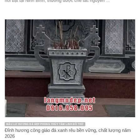
nổi bật tại Ninh Bình, thường được chế tác nguyên ...
MẪU LƯ HƯƠNG ĐÁ ĐẸP PHONG THỦY TÂM LINH ĐỒ THỜ
Đỉnh hương công giáo đá xanh rêu bền vững, chất lượng năm
2026