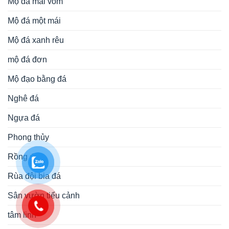
Mộ đá mái vòm
Mộ đá một mái
Mộ đá xanh rêu
mộ đá đơn
Mộ đạo bằng đá
Nghê đá
Ngựa đá
Phong thủy
Rồng đá
Rùa đội bia đá
Sân vườn tiểu cảnh
tâm linh