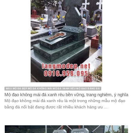
MẪU MỘ ĐÁ ĐẸP MỘ ĐÁ KHÔNG MÁI MỘ ĐÁ XANH RÊU MỘ ĐẠO BẰNG ĐÁ
Mộ đạo không mái đá xanh rêu bền vững, trang nghiêm, ý nghĩa
Mộ đạo không mái đá xanh rêu là một trong những mẫu mộ đạo
bằng đá nổi bật đang được rất nhiều khách hàng ưu ...