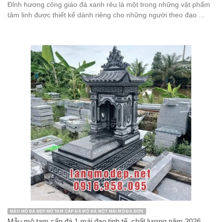
Đỉnh hương công giáo đá xanh rêu là một trong những vật phẩm
tâm linh được thiết kế dành riêng cho những người theo đạo ...
MẪU MỘ ĐÁ ĐẸP MỘ TAM CẤP ĐÁ MỘ ĐÁ MỘT MÁI MỘ ĐÁ ĐƠN
Mẫu mộ tam cấp đá 1 mái đao tinh tế, chất lượng năm 2026