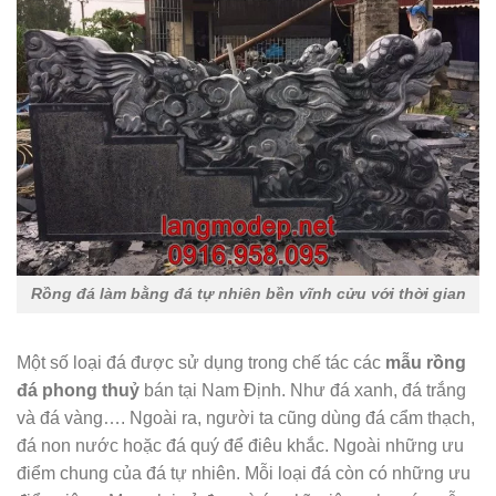
Rồng đá làm bằng đá tự nhiên bền vĩnh cửu với thời gian
Một số loại đá được sử dụng trong chế tác các
mẫu rồng
đá phong thuỷ
bán tại Nam Định. Như đá xanh, đá trắng
và đá vàng…. Ngoài ra, người ta cũng dùng đá cẩm thạch,
đá non nước hoặc đá quý để điêu khắc. Ngoài những ưu
điểm chung của đá tự nhiên. Mỗi loại đá còn có những ưu