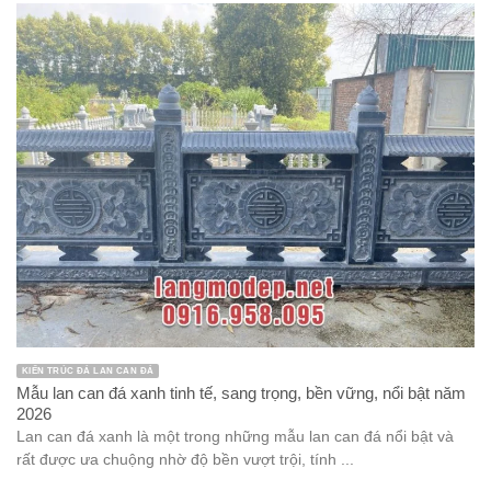
KIẾN TRÚC ĐÁ LAN CAN ĐÁ
Mẫu lan can đá xanh tinh tế, sang trọng, bền vững, nổi bật năm
2026
Lan can đá xanh là một trong những mẫu lan can đá nổi bật và
rất được ưa chuộng nhờ độ bền vượt trội, tính ...