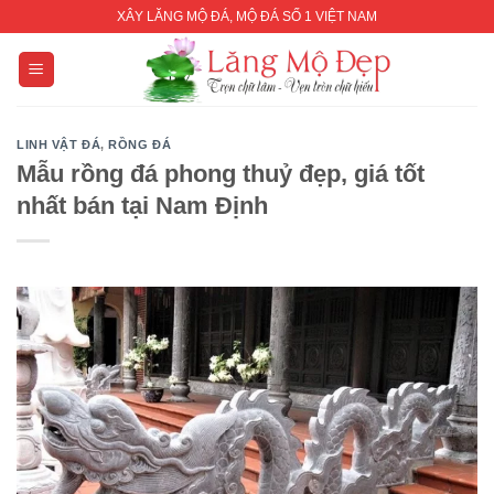
Skip
XÂY LĂNG MỘ ĐÁ, MỘ ĐÁ SỐ 1 VIỆT NAM
to
content
LINH VẬT ĐÁ
,
RỒNG ĐÁ
Mẫu rồng đá phong thuỷ đẹp, giá tốt
nhất bán tại Nam Định