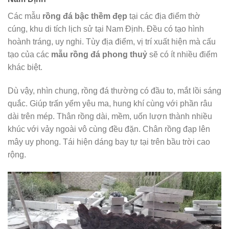
Các mẫu
rồng đá bậc thềm đẹp
tại các địa điểm thờ
cúng, khu di tích lịch sử tại Nam Định. Đều có tạo hình
hoành tráng, uy nghi. Tùy địa điểm, vị trí xuất hiện mà cấu
tạo của các
mẫu rồng đá phong thuỷ
sẽ có ít nhiều điểm
khác biệt.
Dù vậy, nhìn chung, rồng đá thường có đầu to, mắt lồi sáng
quắc. Giúp trấn yểm yêu ma, hung khí cùng với phần râu
dài trên mép. Thân rồng dài, mềm, uốn lượn thành nhiều
khúc với vảy ngoài vô cùng đều đặn. Chân rồng đạp lên
mây uy phong. Tái hiện dáng bay tự tại trên bầu trời cao
rộng.