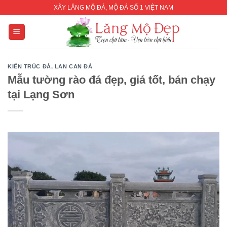
Skip
XÂY LĂNG MỘ ĐÁ, MỘ ĐÁ SỐ 1 VIỆT NAM
to
content
KIẾN TRÚC ĐÁ
,
LAN CAN ĐÁ
Mẫu tường rào đá đẹp, giá tốt, bán chạy
tại Lạng Sơn