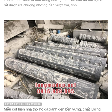
rất được ưa chuộng nhờ độ bền vượt trội, tính ...
CỘT ĐÁ CỘT HIÊN KIẾN TRÚC ĐÁ
Mẫu cột hiên nhà thờ họ đá xanh đen bền vững, chất lượng