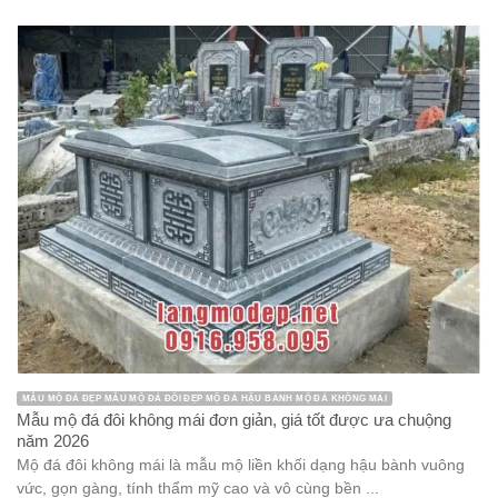
MẪU MỘ ĐÁ ĐẸP MẪU MỘ ĐÁ ĐÔI ĐẸP MỘ ĐÁ HẬU BÀNH MỘ ĐÁ KHÔNG MÁI
Mẫu mộ đá đôi không mái đơn giản, giá tốt được ưa chuộng
năm 2026
Mộ đá đôi không mái là mẫu mộ liền khối dạng hậu bành vuông
vức, gọn gàng, tính thẩm mỹ cao và vô cùng bền ...