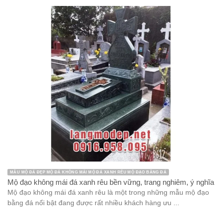
MẪU MỘ ĐÁ ĐẸP MỘ ĐÁ KHÔNG MÁI MỘ ĐÁ XANH RÊU MỘ ĐẠO BẰNG ĐÁ
Mộ đạo không mái đá xanh rêu bền vững, trang nghiêm, ý nghĩa
Mộ đạo không mái đá xanh rêu là một trong những mẫu mộ đạo
bằng đá nổi bật đang được rất nhiều khách hàng ưu ...