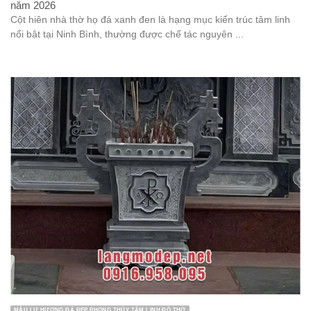
năm 2026
Cột hiên nhà thờ họ đá xanh đen là hạng mục kiến trúc tâm linh
nổi bật tại Ninh Bình, thường được chế tác nguyên ...
MẪU LƯ HƯƠNG ĐÁ ĐẸP PHONG THỦY TÂM LINH ĐỒ THỜ