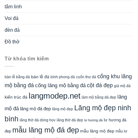
tâm linh
Voi đá
đèn đá
Đồ thờ
Từ khóa tìm kiếm
cổng khu lăng
bàn lễ đá
cuốn thư đá
bàn lễ bằng đá
bình phong đá
mộ bằng đá
cột đá đẹp
cổng lăng mộ bằng đá
giá mộ đá
langmodep.net
lăng
kiến trúc đá
làm mộ bằng đá đẹp
Lăng mộ đẹp ninh
mộ đá
lăng mộ đá đẹp
lăng mộ đẹp
bình
lăng thờ đá dòng họv
lư hương đá
lăng thờ đá đẹp
lư hương đá
mẫu lăng mộ đá đẹp
mẫu lăng mộ đẹp
đẹp
mẫu lư