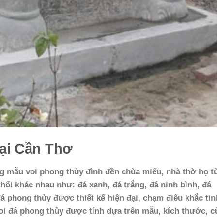
tại Cần Thơ
g mẫu voi phong thủy đình đền chùa miếu, nhà thờ họ t
ối khác nhau như: đá xanh, đá trắng, đá ninh bình, đá
đá phong thủy được thiết kế hiện đại, chạm điêu khắc tin
voi đá phong thủy được tính dựa trên mẫu, kích thước, 