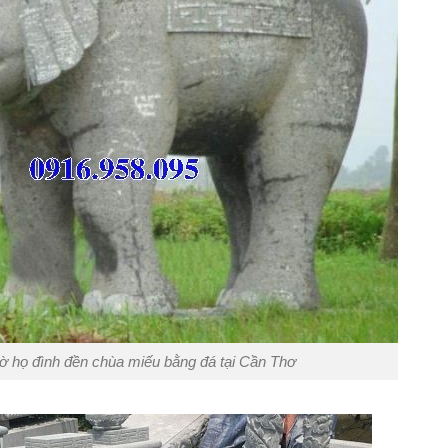
hờ họ đình đền chùa miếu bằng đá tại Cần Thơ