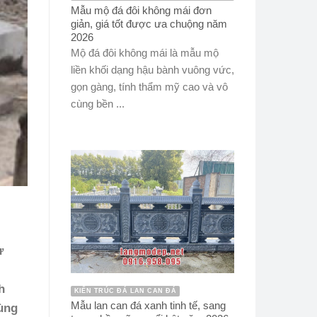
Mẫu mộ đá đôi không mái đơn
giản, giá tốt được ưa chuộng năm
2026
Mộ đá đôi không mái là mẫu mộ
liền khối dạng hậu bành vuông vức,
gọn gàng, tính thẩm mỹ cao và vô
cùng bền ...
ừ
h
KIẾN TRÚC ĐÁ LAN CAN ĐÁ
Mẫu lan can đá xanh tinh tế, sang
cùng