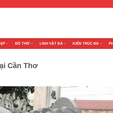
ĐẸP
ĐỒ THỜ
LINH VẬT ĐÁ
KIẾN TRÚC ĐÁ
P
tại Cần Thơ