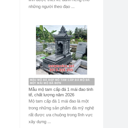
những người theo đạo ...
MẪU MỘ ĐÁ ĐẸP MỘ TAM CẤP ĐÁ MỘ ĐÁ
MỘT MÁI MỘ ĐÁ ĐƠN
Mẫu mộ tam cấp đá 1 mái đao tinh
tế, chất lượng năm 2026
Mộ tam cấp đá 1 mái đao là một
trong những sản phẩm đá mỹ nghệ
rất được ưa chuộng trong lĩnh vực
xây dựng ...