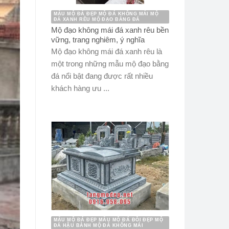
MẪU MỘ ĐÁ ĐẸP MỘ ĐÁ KHÔNG MÁI MỘ
ĐÁ XANH RÊU MỘ ĐẠO BẰNG ĐÁ
Mộ đạo không mái đá xanh rêu bền
vững, trang nghiêm, ý nghĩa
Mộ đạo không mái đá xanh rêu là
một trong những mẫu mộ đạo bằng
đá nổi bật đang được rất nhiều
khách hàng ưu ...
MẪU MỘ ĐÁ ĐẸP MẪU MỘ ĐÁ ĐÔI ĐẸP MỘ
ĐÁ HẬU BÀNH MỘ ĐÁ KHÔNG MÁI