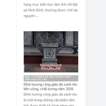
hạng mục kiến trúc tâm linh nổi bật
tại Ninh Bình, thường được chế tác
nguyên ...
MẪU LƯ HƯƠNG ĐÁ ĐẸP PHONG THỦY
TÂM LINH ĐỒ THỜ
Đỉnh hương công giáo đá xanh rêu
bền vững, chất lượng năm 2026
Đỉnh hương công giáo đá xanh rêu
là một trong những vật phẩm tâm
linh được thiết kế dành riêng cho