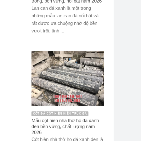
trọng, bền vững, nổi bật năm 2026
Lan can đá xanh là một trong
những mẫu lan can đá nổi bật và
rất được ưa chuộng nhờ độ bền
vượt trội, tính ...
CỘT ĐÁ CỘT HIÊN KIẾN TRÚC ĐÁ
Mẫu cột hiên nhà thờ họ đá xanh
đen bền vững, chất lượng năm
2026
Cột hiên nhà thờ họ đá xanh đen là