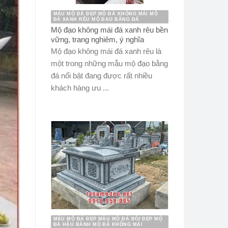
MẪU MỘ ĐÁ ĐẸP MỘ ĐÁ KHÔNG MÁI MỘ
ĐÁ XANH RÊU MỘ ĐẠO BẰNG ĐÁ
Mộ đạo không mái đá xanh rêu bền
vững, trang nghiêm, ý nghĩa
Mộ đạo không mái đá xanh rêu là
một trong những mẫu mộ đạo bằng
đá nổi bật đang được rất nhiều
khách hàng ưu ...
MẪU MỘ ĐÁ ĐẸP MẪU MỘ ĐÁ ĐÔI ĐẸP MỘ
ĐÁ HẬU BÀNH MỘ ĐÁ KHÔNG MÁI