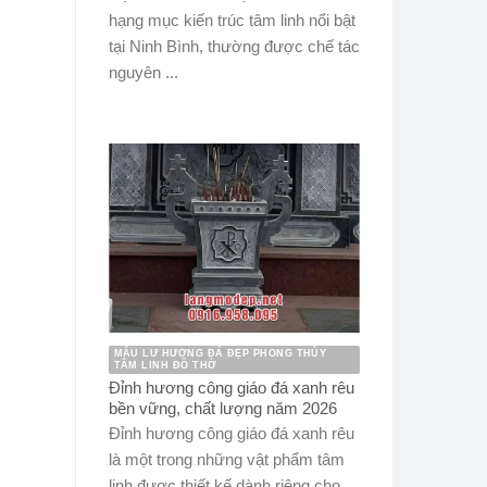
hạng mục kiến trúc tâm linh nổi bật
tại Ninh Bình, thường được chế tác
nguyên ...
MẪU LƯ HƯƠNG ĐÁ ĐẸP PHONG THỦY
TÂM LINH ĐỒ THỜ
Đỉnh hương công giáo đá xanh rêu
bền vững, chất lượng năm 2026
Đỉnh hương công giáo đá xanh rêu
là một trong những vật phẩm tâm
linh được thiết kế dành riêng cho