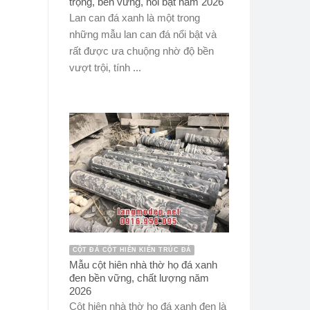
trọng, bền vững, nổi bật năm 2026
Lan can đá xanh là một trong
những mẫu lan can đá nổi bật và
rất được ưa chuộng nhờ độ bền
vượt trội, tính ...
CỘT ĐÁ CỘT HIÊN KIẾN TRÚC ĐÁ
Mẫu cột hiên nhà thờ họ đá xanh
đen bền vững, chất lượng năm
2026
Cột hiên nhà thờ họ đá xanh đen là