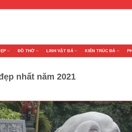
ĐẸP
ĐỒ THỜ
LINH VẬT ĐÁ
KIẾN TRÚC ĐÁ
P
 đẹp nhất năm 2021