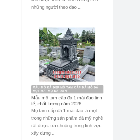
những người theo đạo ...
MẪU MỘ ĐÁ ĐẸP MỘ TAM CẤP ĐÁ MỘ ĐÁ
MỘT MÁI MỘ ĐÁ ĐƠN
Mẫu mộ tam cấp đá 1 mái đao tinh
tế, chất lượng năm 2026
Mộ tam cấp đá 1 mái đao là một
trong những sản phẩm đá mỹ nghệ
rất được ưa chuộng trong lĩnh vực
xây dựng ...