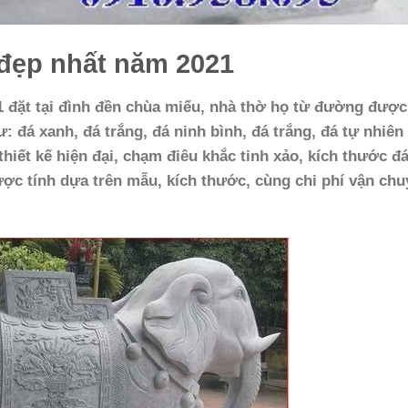
 đẹp nhất năm 2021
 đặt tại
đình đền chùa miếu, nhà thờ họ từ đường được
 đá xanh, đá trắng, đá ninh bình, đá trắng, đá tự nhiên
iết kế hiện đại, chạm điêu khắc tinh xảo, kích thước đ
ược tính dựa trên mẫu, kích thước, cùng chi phí vận ch