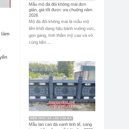
Mẫu mộ đá đôi không mái đơn
giản, giá tốt được ưa chuộng năm
2026
Mộ đá đôi không mái là mẫu mộ
liền khối dạng hậu bành vuông vức,
 làm
gọn gàng, tính thẩm mỹ cao và vô
cùng bền ...
á
uyển
KIẾN TRÚC ĐÁ LAN CAN ĐÁ
Mẫu lan can đá xanh tinh tế, sang