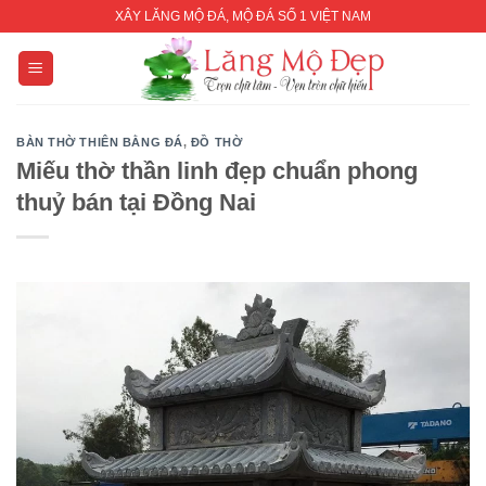
Skip
XÂY LĂNG MỘ ĐÁ, MỘ ĐÁ SỐ 1 VIỆT NAM
to
content
BÀN THỜ THIÊN BẰNG ĐÁ
,
ĐỒ THỜ
Miếu thờ thần linh đẹp chuẩn phong
thuỷ bán tại Đồng Nai