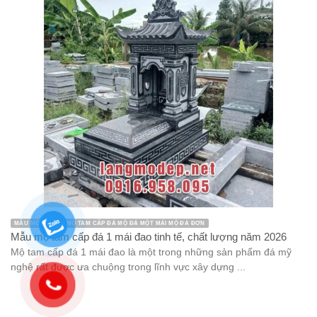
MẪU MỘ ĐÁ ĐẸP MỘ TAM CẤP ĐÁ MỘ ĐÁ MỘT MÁI MỘ ĐÁ ĐƠN
Mẫu mộ tam cấp đá 1 mái đao tinh tế, chất lượng năm 2026
Mộ tam cấp đá 1 mái đao là một trong những sản phẩm đá mỹ
nghệ rất được ưa chuộng trong lĩnh vực xây dựng ...