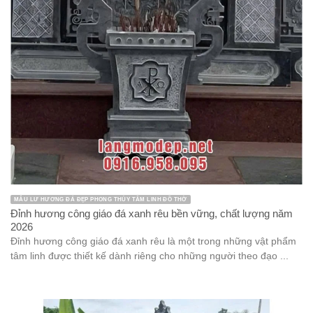
MẪU LƯ HƯƠNG ĐÁ ĐẸP PHONG THỦY TÂM LINH ĐỒ THỜ
Đỉnh hương công giáo đá xanh rêu bền vững, chất lượng năm
2026
Đỉnh hương công giáo đá xanh rêu là một trong những vật phẩm
tâm linh được thiết kế dành riêng cho những người theo đạo ...