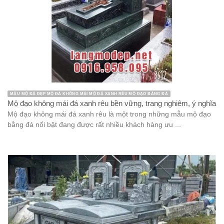
MẪU MỘ ĐÁ ĐẸP MỘ ĐÁ KHÔNG MÁI MỘ ĐÁ XANH RÊU MỘ ĐẠO BẰNG ĐÁ
Mộ đạo không mái đá xanh rêu bền vững, trang nghiêm, ý nghĩa
Mộ đạo không mái đá xanh rêu là một trong những mẫu mộ đạo
bằng đá nổi bật đang được rất nhiều khách hàng ưu ...