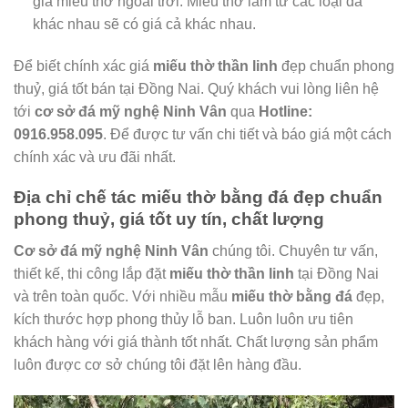
giá miếu thờ ngoài trời. Miếu thờ làm từ các loại đá
khác nhau sẽ có giá cả khác nhau.
Để biết chính xác giá
miếu thờ thần linh
đẹp chuẩn phong
thuỷ, giá tốt bán tại Đồng Nai. Quý khách vui lòng liên hệ
tới
cơ sở đá mỹ nghệ Ninh Vân
qua
Hotline:
0916.958.095
. Để được tư vấn chi tiết và báo giá một cách
chính xác và ưu đãi nhất.
Địa chỉ chế tác miếu thờ bằng đá đẹp chuẩn
phong thuỷ, giá tốt uy tín, chất lượng
Cơ sở đá mỹ nghệ Ninh Vân
chúng tôi. Chuyên tư vấn,
thiết kế, thi công lắp đặt
miếu thờ thần linh
tại Đồng Nai
và trên toàn quốc. Với nhiều mẫu
miếu thờ bằng đá
đẹp,
kích thước hợp phong thủy lỗ ban. Luôn luôn ưu tiên
khách hàng với giá thành tốt nhất. Chất lượng sản phẩm
luôn được cơ sở chúng tôi đặt lên hàng đầu.