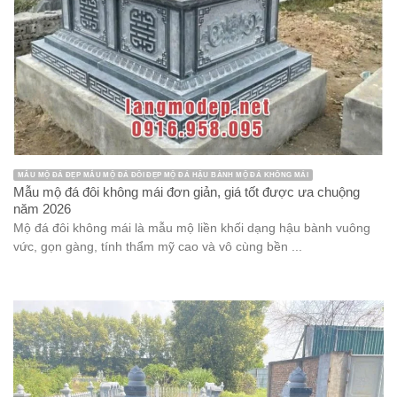
MẪU MỘ ĐÁ ĐẸP MẪU MỘ ĐÁ ĐÔI ĐẸP MỘ ĐÁ HẬU BÀNH MỘ ĐÁ KHÔNG MÁI
Mẫu mộ đá đôi không mái đơn giản, giá tốt được ưa chuộng
năm 2026
Mộ đá đôi không mái là mẫu mộ liền khối dạng hậu bành vuông
vức, gọn gàng, tính thẩm mỹ cao và vô cùng bền ...