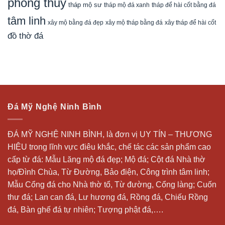
phong thuỷ
tháp mộ sư
tháp mộ đá xanh
tháp để hài cốt bằng đá
tâm linh
xây mộ bằng đá đẹp
xây tháp để hài cốt
xây mộ tháp bằng đá
đồ thờ đá
Đá Mỹ Nghệ Ninh Bình
ĐÁ MỸ NGHỆ NINH BÌNH, là đơn vị UY TÍN – THƯƠNG
HIỆU trong lĩnh vực điêu khắc, chế tác các sản phẩm cao
cấp từ đá: Mẫu
Lăng mộ đá
đẹp;
Mộ đá
; Cột đá Nhà thờ
họ/Đình Chùa, Từ Đường, Bảo điện, Công trình tâm linh;
Mẫu Cổng đá cho Nhà thờ tổ, Từ đường, Cổng làng; Cuốn
thư đá;
Lan can đá
, Lư hương đá, Rồng đá, Chiếu Rồng
đá, Bàn ghế đá tự nhiên; Tượng phật đá,….