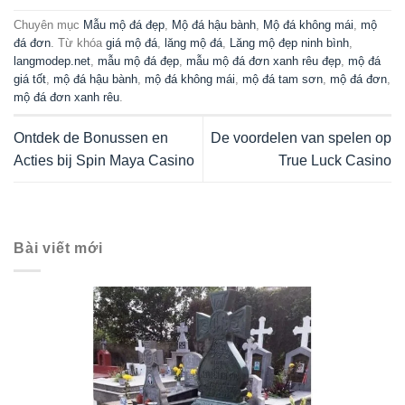
Chuyên mục
Mẫu mộ đá đẹp
,
Mộ đá hậu bành
,
Mộ đá không mái
,
mộ
đá đơn
. Từ khóa
giá mộ đá
,
lăng mộ đá
,
Lăng mộ đẹp ninh bình
,
langmodep.net
,
mẫu mộ đá đẹp
,
mẫu mộ đá đơn xanh rêu đẹp
,
mộ đá
giá tốt
,
mộ đá hậu bành
,
mộ đá không mái
,
mộ đá tam sơn
,
mộ đá đơn
,
mộ đá đơn xanh rêu
.
Ontdek de Bonussen en
De voordelen van spelen op
Acties bij Spin Maya Casino
True Luck Casino
Bài viết mới