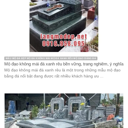
MẪU MỘ ĐÁ ĐẸP MỘ ĐÁ KHÔNG MÁI MỘ ĐÁ XANH RÊU MỘ ĐẠO BẰNG ĐÁ
Mộ đạo không mái đá xanh rêu bền vững, trang nghiêm, ý nghĩa
Mộ đạo không mái đá xanh rêu là một trong những mẫu mộ đạo
bằng đá nổi bật đang được rất nhiều khách hàng ưu ...