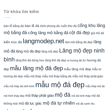
Từ khóa tìm kiếm
cổng khu lăng
bàn lễ đá
cuốn thư đá
bàn lễ bằng đá
bình phong đá
mộ bằng đá
cột đá đẹp
cổng lăng mộ bằng đá
giá mộ đá
langmodep.net
lăng
kiến trúc đá
làm mộ bằng đá đẹp
Lăng mộ đẹp ninh
mộ đá
lăng mộ đá đẹp
lăng mộ đẹp
bình
lăng thờ đá dòng họv
lư hương đá
lăng thờ đá đẹp
lư hương đá
mẫu lăng mộ đá đẹp
mẫu lăng mộ đẹp
đẹp
mẫu lư
mẫu mộ tháp bằng đá
mẫu mộ tháp phật giáo
hương đá đẹp
mẫu mộ tháp
mẫu mộ đá đẹp
mẫu mộ tháp đá ninh bình
mẫu tháp mộ đá
mộ đá
mộ tháp phật giáo
mộ đá
mộ hình tháp đẹp
mộ đá hình tháp
mộ đá tự nhiên
mộ đá lục giác
không mái
mộ đá xanh rêu