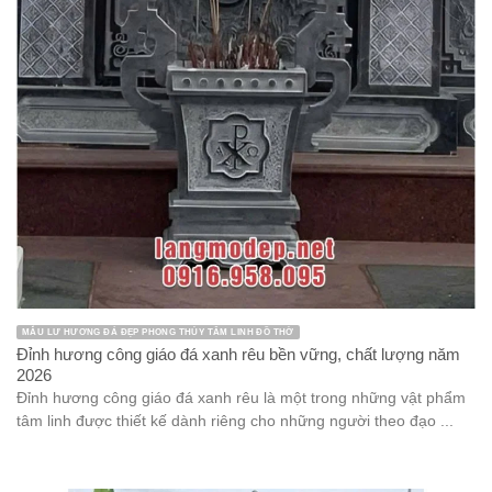
MẪU LƯ HƯƠNG ĐÁ ĐẸP PHONG THỦY TÂM LINH ĐỒ THỜ
Đỉnh hương công giáo đá xanh rêu bền vững, chất lượng năm
2026
Đỉnh hương công giáo đá xanh rêu là một trong những vật phẩm
tâm linh được thiết kế dành riêng cho những người theo đạo ...