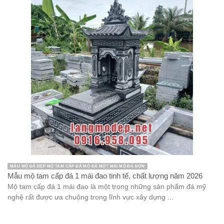
MẪU MỘ ĐÁ ĐẸP MỘ TAM CẤP ĐÁ MỘ ĐÁ MỘT MÁI MỘ ĐÁ ĐƠN
Mẫu mộ tam cấp đá 1 mái đao tinh tế, chất lượng năm 2026
Mộ tam cấp đá 1 mái đao là một trong những sản phẩm đá mỹ
nghệ rất được ưa chuộng trong lĩnh vực xây dựng ...