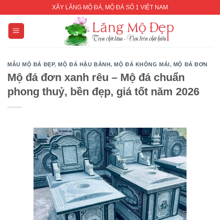
Skip
XÂY LĂNG MỘ ĐÁ, MỘ ĐÁ SỐ 1 VIỆT NAM
to
content
MẪU MỘ ĐÁ ĐẸP
,
MỘ ĐÁ HẬU BÀNH
,
MỘ ĐÁ KHÔNG MÁI
,
MỘ ĐÁ ĐƠN
Mộ đá đơn xanh rêu – Mộ đá chuẩn
phong thuỷ, bền đẹp, giá tốt năm 2026