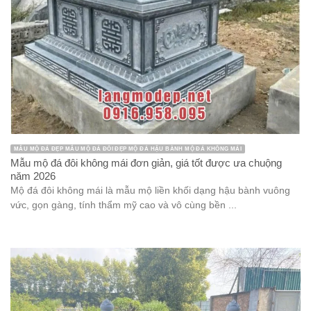
MẪU MỘ ĐÁ ĐẸP MẪU MỘ ĐÁ ĐÔI ĐẸP MỘ ĐÁ HẬU BÀNH MỘ ĐÁ KHÔNG MÁI
Mẫu mộ đá đôi không mái đơn giản, giá tốt được ưa chuộng
năm 2026
Mộ đá đôi không mái là mẫu mộ liền khối dạng hậu bành vuông
vức, gọn gàng, tính thẩm mỹ cao và vô cùng bền ...