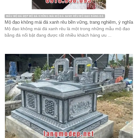
MẪU MỘ ĐÁ ĐẸP MỘ ĐÁ KHÔNG MÁI MỘ ĐÁ XANH RÊU MỘ ĐẠO BẰNG ĐÁ
Mộ đạo không mái đá xanh rêu bền vững, trang nghiêm, ý nghĩa
Mộ đạo không mái đá xanh rêu là một trong những mẫu mộ đạo
bằng đá nổi bật đang được rất nhiều khách hàng ưu ...