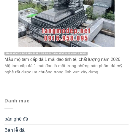
MẪU MỘ ĐÁ ĐẸP MỘ TAM CẤP ĐÁ MỘ ĐÁ MỘT MÁI MỘ ĐÁ ĐƠN
Mẫu mộ tam cấp đá 1 mái đao tinh tế, chất lượng năm 2026
Mộ tam cấp đá 1 mái đao là một trong những sản phẩm đá mỹ
nghệ rất được ưa chuộng trong lĩnh vực xây dựng ...
Danh mục
bàn ghế đá
Bàn lễ đá