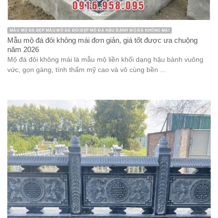
MẪU MỘ ĐÁ ĐẸP MẪU MỘ ĐÁ ĐÔI ĐẸP MỘ ĐÁ HẬU BÀNH MỘ ĐÁ KHÔNG MÁI
Mẫu mộ đá đôi không mái đơn giản, giá tốt được ưa chuộng
năm 2026
Mộ đá đôi không mái là mẫu mộ liền khối dạng hậu bành vuông
vức, gọn gàng, tính thẩm mỹ cao và vô cùng bền ...