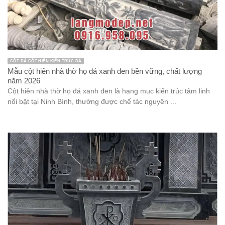
CỘT ĐÁ CỘT HIÊN KIẾN TRÚC ĐÁ
Mẫu cột hiên nhà thờ họ đá xanh đen bền vững, chất lượng
năm 2026
Cột hiên nhà thờ họ đá xanh đen là hạng mục kiến trúc tâm linh
nổi bật tại Ninh Bình, thường được chế tác nguyên ...