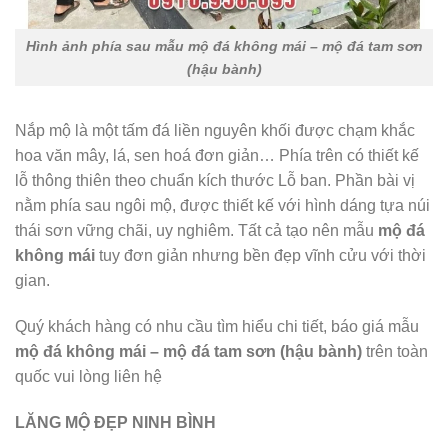
Hình ảnh phía sau mẫu mộ đá không mái – mộ đá tam sơn
(hậu bành)
Nắp mộ là một tấm đá liền nguyên khối được chạm khắc
hoa văn mây, lá, sen hoá đơn giản… Phía trên có thiết kế
lỗ thông thiên theo chuẩn kích thước Lỗ ban. Phần bài vị
nằm phía sau ngôi mộ, được thiết kế với hình dáng tựa núi
thái sơn vững chãi, uy nghiêm. Tất cả tạo nên mẫu
mộ đá
không mái
tuy đơn giản nhưng bền đẹp vĩnh cửu với thời
gian.
Quý khách hàng có nhu cầu tìm hiểu chi tiết, báo giá mẫu
mộ đá không mái
– mộ đá tam sơn (hậu bành)
trên toàn
quốc vui lòng liên hệ
LĂNG MỘ ĐẸP NINH BÌNH