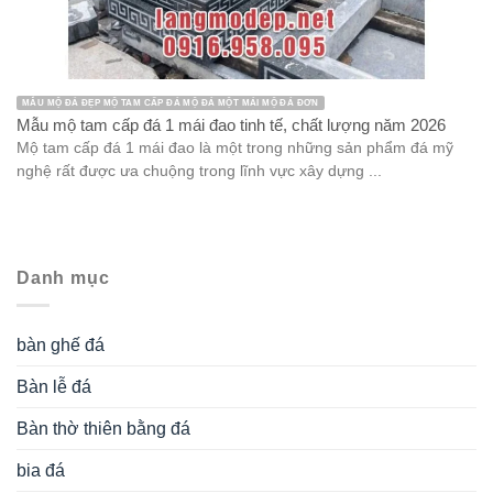
MẪU MỘ ĐÁ ĐẸP MỘ TAM CẤP ĐÁ MỘ ĐÁ MỘT MÁI MỘ ĐÁ ĐƠN
Mẫu mộ tam cấp đá 1 mái đao tinh tế, chất lượng năm 2026
Mộ tam cấp đá 1 mái đao là một trong những sản phẩm đá mỹ
nghệ rất được ưa chuộng trong lĩnh vực xây dựng ...
Danh mục
bàn ghế đá
Bàn lễ đá
Bàn thờ thiên bằng đá
bia đá