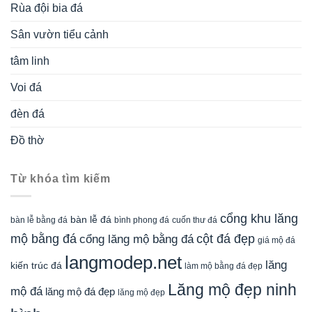
Rùa đội bia đá
Sân vườn tiểu cảnh
tâm linh
Voi đá
đèn đá
Đồ thờ
Từ khóa tìm kiếm
cổng khu lăng
bàn lễ đá
cuốn thư đá
bàn lễ bằng đá
bình phong đá
mộ bằng đá
cột đá đẹp
cổng lăng mộ bằng đá
giá mộ đá
langmodep.net
lăng
kiến trúc đá
làm mộ bằng đá đẹp
Lăng mộ đẹp ninh
mộ đá
lăng mộ đá đẹp
lăng mộ đẹp