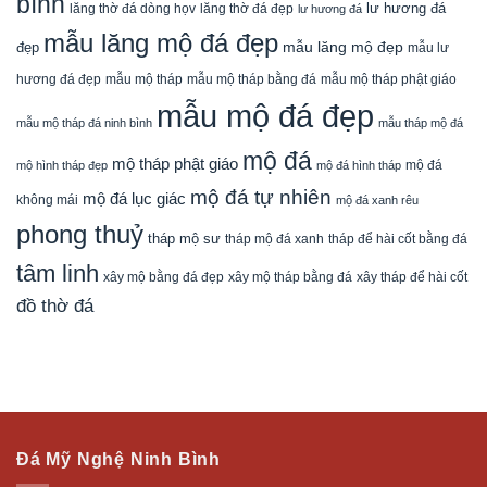
bình
lăng thờ đá dòng họv
lư hương đá
lăng thờ đá đẹp
lư hương đá
mẫu lăng mộ đá đẹp
mẫu lăng mộ đẹp
đẹp
mẫu lư
mẫu mộ tháp bằng đá
mẫu mộ tháp phật giáo
hương đá đẹp
mẫu mộ tháp
mẫu mộ đá đẹp
mẫu mộ tháp đá ninh bình
mẫu tháp mộ đá
mộ đá
mộ tháp phật giáo
mộ đá
mộ hình tháp đẹp
mộ đá hình tháp
mộ đá tự nhiên
mộ đá lục giác
không mái
mộ đá xanh rêu
phong thuỷ
tháp mộ sư
tháp mộ đá xanh
tháp để hài cốt bằng đá
tâm linh
xây mộ bằng đá đẹp
xây tháp để hài cốt
xây mộ tháp bằng đá
đồ thờ đá
Đá Mỹ Nghệ Ninh Bình