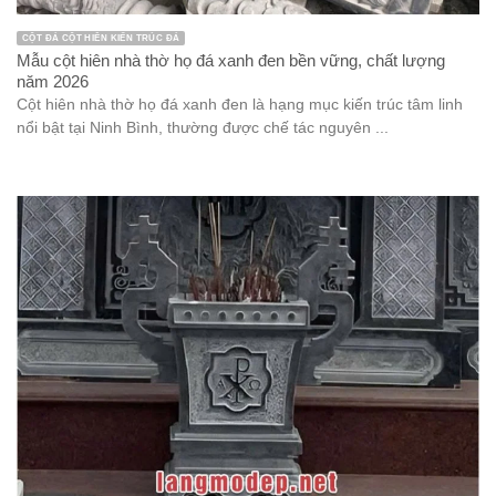
CỘT ĐÁ CỘT HIÊN KIẾN TRÚC ĐÁ
Mẫu cột hiên nhà thờ họ đá xanh đen bền vững, chất lượng
năm 2026
Cột hiên nhà thờ họ đá xanh đen là hạng mục kiến trúc tâm linh
nổi bật tại Ninh Bình, thường được chế tác nguyên ...