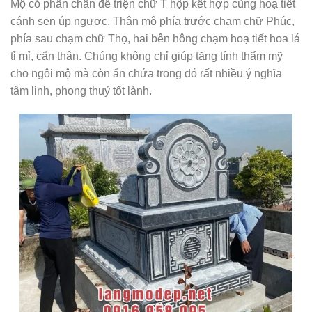
Mộ có phần chân đế triện chữ T hộp kết hợp cùng hoạ tiết
cánh sen úp ngược. Thân mộ phía trước chạm chữ Phúc,
phía sau chạm chữ Thọ, hai bên hông chạm hoạ tiết hoa lá
tỉ mỉ, cẩn thận. Chúng không chỉ giúp tăng tính thẩm mỹ
cho ngôi mộ mà còn ẩn chứa trong đó rất nhiều ý nghĩa
tâm linh, phong thuỷ tốt lành.