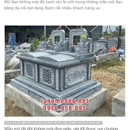
Mộ đạo không mái đá xanh rêu là một trong những mẫu mộ đạo
bằng đá nổi bật đang được rất nhiều khách hàng ưu ...
MẪU MỘ ĐÁ ĐẸP MẪU MỘ ĐÁ ĐÔI ĐẸP MỘ ĐÁ HẬU BÀNH MỘ ĐÁ KHÔNG MÁI
Mẫu mộ đá đôi không mái đơn giản, giá tốt được ưa chuộng