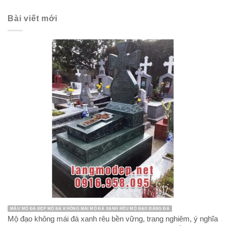
Bài viết mới
MẪU MỘ ĐÁ ĐẸP MỘ ĐÁ KHÔNG MÁI MỘ ĐÁ XANH RÊU MỘ ĐẠO BẰNG ĐÁ
Mộ đạo không mái đá xanh rêu bền vững, trang nghiêm, ý nghĩa