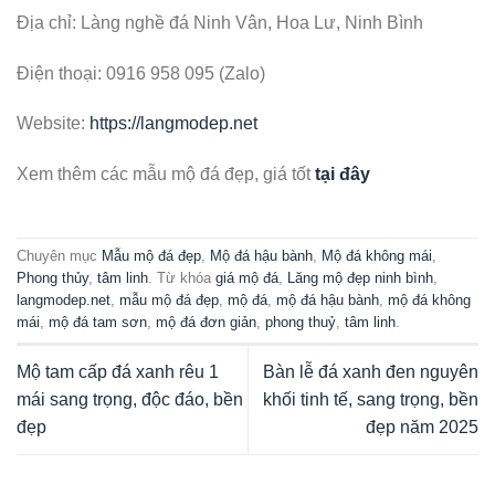
Địa chỉ: Làng nghề đá Ninh Vân, Hoa Lư, Ninh Bình
Điện thoại: 0916 958 095 (Zalo)
Website:
https://langmodep.net
Xem thêm các mẫu mộ đá đẹp, giá tốt
tại đây
Chuyên mục
Mẫu mộ đá đẹp
,
Mộ đá hậu bành
,
Mộ đá không mái
,
Phong thủy
,
tâm linh
. Từ khóa
giá mộ đá
,
Lăng mộ đẹp ninh bình
,
langmodep.net
,
mẫu mộ đá đẹp
,
mộ đá
,
mộ đá hậu bành
,
mộ đá không
mái
,
mộ đá tam sơn
,
mộ đá đơn giản
,
phong thuỷ
,
tâm linh
.
Mộ tam cấp đá xanh rêu 1
Bàn lễ đá xanh đen nguyên
mái sang trọng, độc đáo, bền
khối tinh tế, sang trọng, bền
đẹp
đẹp năm 2025