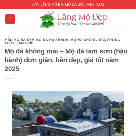
Skip
XÂY LĂNG MỘ ĐÁ, MỘ ĐÁ SỐ 1 VIỆT NAM
to
content
MẪU MỘ ĐÁ ĐẸP
,
MỘ ĐÁ HẬU BÀNH
,
MỘ ĐÁ KHÔNG MÁI
,
PHONG
THỦY
,
TÂM LINH
Mộ đá không mái – Mộ đá tam sơn (hậu
bành) đơn giản, bền đẹp, giá tốt năm
2025