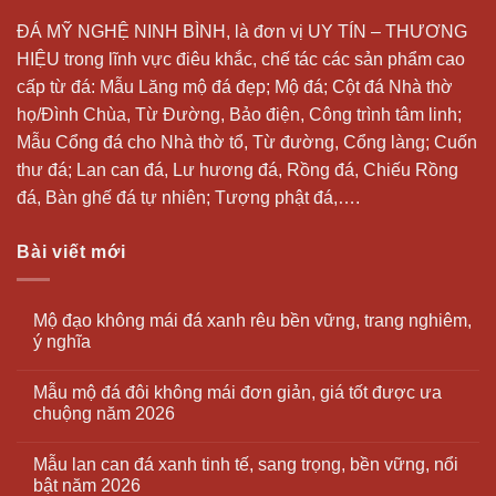
ĐÁ MỸ NGHỆ NINH BÌNH, là đơn vị UY TÍN – THƯƠNG
HIỆU trong lĩnh vực điêu khắc, chế tác các sản phẩm cao
cấp từ đá: Mẫu
Lăng mộ đá
đẹp;
Mộ đá
; Cột đá Nhà thờ
họ/Đình Chùa, Từ Đường, Bảo điện, Công trình tâm linh;
Mẫu Cổng đá cho Nhà thờ tổ, Từ đường, Cổng làng; Cuốn
thư đá;
Lan can đá
, Lư hương đá, Rồng đá, Chiếu Rồng
đá, Bàn ghế đá tự nhiên; Tượng phật đá,….
Bài viết mới
Mộ đạo không mái đá xanh rêu bền vững, trang nghiêm,
ý nghĩa
Mẫu mộ đá đôi không mái đơn giản, giá tốt được ưa
chuộng năm 2026
Mẫu lan can đá xanh tinh tế, sang trọng, bền vững, nổi
bật năm 2026