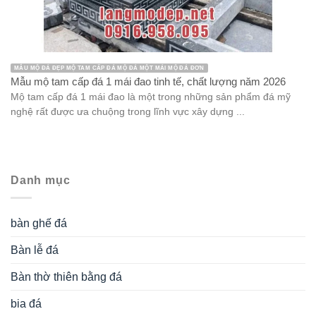
MẪU MỘ ĐÁ ĐẸP MỘ TAM CẤP ĐÁ MỘ ĐÁ MỘT MÁI MỘ ĐÁ ĐƠN
Mẫu mộ tam cấp đá 1 mái đao tinh tế, chất lượng năm 2026
Mộ tam cấp đá 1 mái đao là một trong những sản phẩm đá mỹ
nghệ rất được ưa chuộng trong lĩnh vực xây dựng ...
Danh mục
bàn ghế đá
Bàn lễ đá
Bàn thờ thiên bằng đá
bia đá