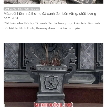
CỘT ĐÁ CỘT HIÊN KIẾN TRÚC ĐÁ
Mẫu cột hiên nhà thờ họ đá xanh đen bền vững, chất lượng
năm 2026
Cột hiên nhà thờ họ đá xanh đen là hạng mục kiến trúc tâm linh
nổi bật tại Ninh Bình, thường được chế tác nguyên ...