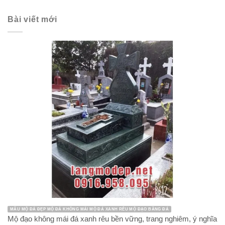
Bài viết mới
MẪU MỘ ĐÁ ĐẸP MỘ ĐÁ KHÔNG MÁI MỘ ĐÁ XANH RÊU MỘ ĐẠO BẰNG ĐÁ
Mộ đạo không mái đá xanh rêu bền vững, trang nghiêm, ý nghĩa