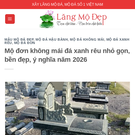
Skip
XÂY LĂNG MỘ ĐÁ, MỘ ĐÁ SỐ 1 VIỆT NAM
to
content
MẪU MỘ ĐÁ ĐẸP
,
MỘ ĐÁ HẬU BÀNH
,
MỘ ĐÁ KHÔNG MÁI
,
MỘ ĐÁ XANH
RÊU
,
MỘ ĐÁ ĐƠN
Mộ đơn không mái đá xanh rêu nhỏ gọn,
bền đẹp, ý nghĩa năm 2026