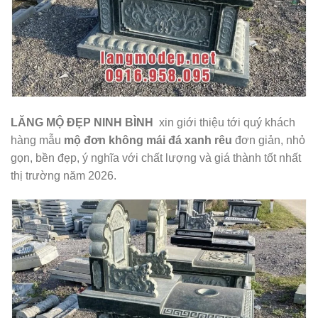
LĂNG MỘ ĐẸP NINH BÌNH
xin giới thiệu tới quý khách
hàng mẫu
mộ đơn không mái đá xanh rêu
đơn giản, nhỏ
gọn, bền đẹp, ý nghĩa với chất lượng và giá thành tốt nhất
thị trường năm 2026.