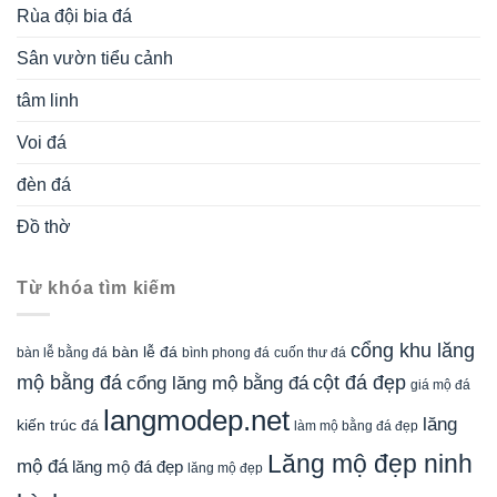
Rùa đội bia đá
Sân vườn tiểu cảnh
tâm linh
Voi đá
đèn đá
Đồ thờ
Từ khóa tìm kiếm
cổng khu lăng
bàn lễ đá
cuốn thư đá
bàn lễ bằng đá
bình phong đá
mộ bằng đá
cột đá đẹp
cổng lăng mộ bằng đá
giá mộ đá
langmodep.net
lăng
kiến trúc đá
làm mộ bằng đá đẹp
Lăng mộ đẹp ninh
mộ đá
lăng mộ đá đẹp
lăng mộ đẹp