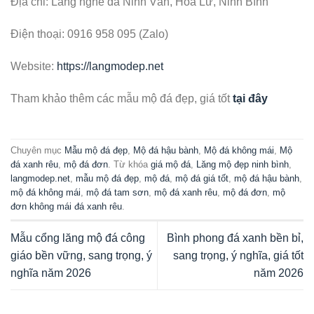
Địa chỉ: Làng nghề đá Ninh Vân, Hoa Lư, Ninh Bình
Điện thoại: 0916 958 095 (Zalo)
Website:
https://langmodep.net
Tham khảo thêm các mẫu mộ đá đẹp, giá tốt
tại đây
Chuyên mục
Mẫu mộ đá đẹp
,
Mộ đá hậu bành
,
Mộ đá không mái
,
Mộ
đá xanh rêu
,
mộ đá đơn
. Từ khóa
giá mộ đá
,
Lăng mộ đẹp ninh bình
,
langmodep.net
,
mẫu mộ đá đẹp
,
mộ đá
,
mộ đá giá tốt
,
mộ đá hậu bành
,
mộ đá không mái
,
mộ đá tam sơn
,
mộ đá xanh rêu
,
mộ đá đơn
,
mộ
đơn không mái đá xanh rêu
.
Mẫu cổng lăng mộ đá công
Bình phong đá xanh bền bỉ,
giáo bền vững, sang trọng, ý
sang trọng, ý nghĩa, giá tốt
nghĩa năm 2026
năm 2026