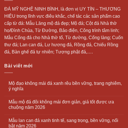
ĐÁ MỸ NGHỆ NINH BÌNH, là đơn vị UY TÍN – THƯƠNG
HIỆU trong lĩnh vực điêu khắc, chế tác các sản phẩm cao
cấp từ đá: Mẫu
Lăng mộ đá
đẹp;
Mộ đá
; Cột đá Nhà thờ
họ/Đình Chùa, Từ Đường, Bảo điện, Công trình tâm linh;
Mẫu Cổng đá cho Nhà thờ tổ, Từ đường, Cổng làng; Cuốn
thư đá;
Lan can đá
, Lư hương đá, Rồng đá, Chiếu Rồng
đá, Bàn ghế đá tự nhiên; Tượng phật đá,….
Bài viết mới
Mộ đạo không mái đá xanh rêu bền vững, trang nghiêm,
ý nghĩa
Mẫu mộ đá đôi không mái đơn giản, giá tốt được ưa
chuộng năm 2026
Mẫu lan can đá xanh tinh tế, sang trọng, bền vững, nổi
bật năm 2026