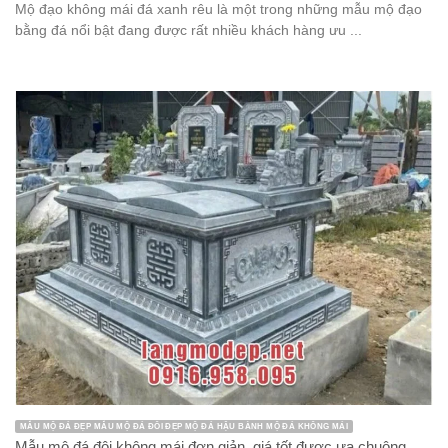
Mộ đạo không mái đá xanh rêu là một trong những mẫu mộ đạo
bằng đá nổi bật đang được rất nhiều khách hàng ưu ...
MẪU MỘ ĐÁ ĐẸP MẪU MỘ ĐÁ ĐÔI ĐẸP MỘ ĐÁ HẬU BÀNH MỘ ĐÁ KHÔNG MÁI
Mẫu mộ đá đôi không mái đơn giản, giá tốt được ưa chuộng