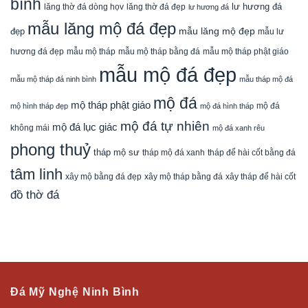
bình
lăng thờ đá dòng họv
lư hương đá
lăng thờ đá đẹp
lư hương đá
mẫu lăng mộ đá đẹp
mẫu lăng mộ đẹp
đẹp
mẫu lư
mẫu mộ tháp bằng đá
mẫu mộ tháp phật giáo
hương đá đẹp
mẫu mộ tháp
mẫu mộ đá đẹp
mẫu mộ tháp đá ninh bình
mẫu tháp mộ đá
mộ đá
mộ tháp phật giáo
mộ đá
mộ hình tháp đẹp
mộ đá hình tháp
mộ đá tự nhiên
mộ đá lục giác
không mái
mộ đá xanh rêu
phong thuỷ
tháp mộ sư
tháp mộ đá xanh
tháp để hài cốt bằng đá
tâm linh
xây mộ bằng đá đẹp
xây tháp để hài cốt
xây mộ tháp bằng đá
đồ thờ đá
Đá Mỹ Nghệ Ninh Bình