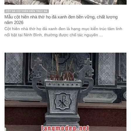
CỘT ĐÁ CỘT HIÊN KIẾN TRÚC ĐÁ
Mẫu cột hiên nhà thờ họ đá xanh đen bền vững, chất lượng
năm 2026
Cột hiên nhà thờ họ đá xanh đen là hạng mục kiến trúc tâm linh
nổi bật tại Ninh Bình, thường được chế tác nguyên ...