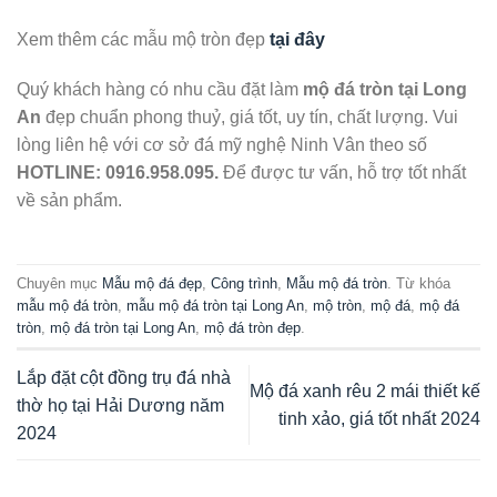
Xem thêm các mẫu mộ tròn đẹp
tại đây
Quý khách hàng có nhu cầu đặt làm
mộ đá tròn tại Long
An
đẹp chuẩn phong thuỷ, giá tốt, uy tín, chất lượng. Vui
lòng liên hệ với cơ sở đá mỹ nghệ Ninh Vân theo số
HOTLINE:
0916.958.095.
Để được tư vấn, hỗ trợ tốt nhất
về sản phẩm.
Chuyên mục
Mẫu mộ đá đẹp
,
Công trình
,
Mẫu mộ đá tròn
. Từ khóa
mẫu mộ đá tròn
,
mẫu mộ đá tròn tại Long An
,
mộ tròn
,
mộ đá
,
mộ đá
tròn
,
mộ đá tròn tại Long An
,
mộ đá tròn đẹp
.
Lắp đặt cột đồng trụ đá nhà
Mộ đá xanh rêu 2 mái thiết kế
thờ họ tại Hải Dương năm
tinh xảo, giá tốt nhất 2024
2024