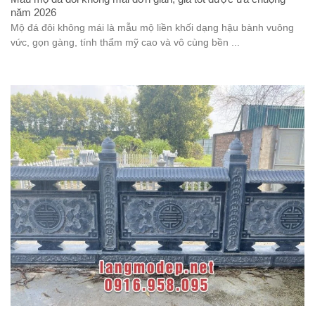
năm 2026
Mộ đá đôi không mái là mẫu mộ liền khối dạng hậu bành vuông
vức, gọn gàng, tính thẩm mỹ cao và vô cùng bền ...