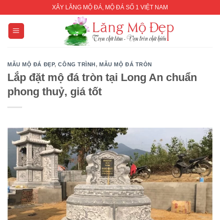
Skip
XÂY LĂNG MỘ ĐÁ, MỘ ĐÁ SỐ 1 VIỆT NAM
to
content
MẪU MỘ ĐÁ ĐẸP
,
CÔNG TRÌNH
,
MẪU MỘ ĐÁ TRÒN
Lắp đặt mộ đá tròn tại Long An chuẩn
phong thuỷ, giá tốt