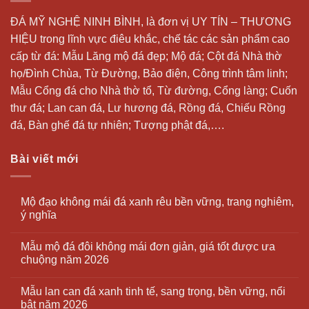
ĐÁ MỸ NGHỆ NINH BÌNH, là đơn vị UY TÍN – THƯƠNG
HIỆU trong lĩnh vực điêu khắc, chế tác các sản phẩm cao
cấp từ đá: Mẫu
Lăng mộ đá
đẹp;
Mộ đá
; Cột đá Nhà thờ
họ/Đình Chùa, Từ Đường, Bảo điện, Công trình tâm linh;
Mẫu Cổng đá cho Nhà thờ tổ, Từ đường, Cổng làng; Cuốn
thư đá;
Lan can đá
, Lư hương đá, Rồng đá, Chiếu Rồng
đá, Bàn ghế đá tự nhiên; Tượng phật đá,….
Bài viết mới
Mộ đạo không mái đá xanh rêu bền vững, trang nghiêm,
ý nghĩa
Mẫu mộ đá đôi không mái đơn giản, giá tốt được ưa
chuộng năm 2026
Mẫu lan can đá xanh tinh tế, sang trọng, bền vững, nổi
bật năm 2026