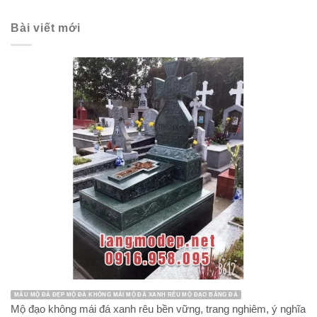
Bài viết mới
MẪU MỘ ĐÁ ĐẸP MỘ ĐÁ KHÔNG MÁI MỘ ĐÁ XANH RÊU MỘ ĐẠO BẰNG ĐÁ
Mộ đạo không mái đá xanh rêu bền vững, trang nghiêm, ý nghĩa