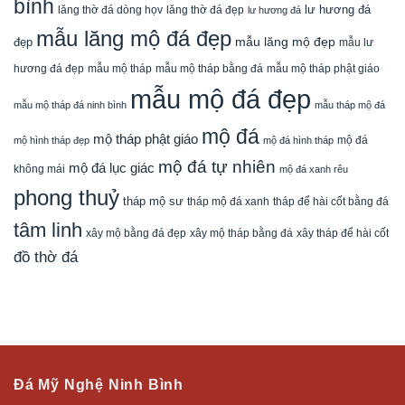
bình
lăng thờ đá dòng họv
lư hương đá
lăng thờ đá đẹp
lư hương đá
mẫu lăng mộ đá đẹp
mẫu lăng mộ đẹp
đẹp
mẫu lư
mẫu mộ tháp bằng đá
mẫu mộ tháp phật giáo
hương đá đẹp
mẫu mộ tháp
mẫu mộ đá đẹp
mẫu mộ tháp đá ninh bình
mẫu tháp mộ đá
mộ đá
mộ tháp phật giáo
mộ đá
mộ hình tháp đẹp
mộ đá hình tháp
mộ đá tự nhiên
mộ đá lục giác
không mái
mộ đá xanh rêu
phong thuỷ
tháp mộ sư
tháp mộ đá xanh
tháp để hài cốt bằng đá
tâm linh
xây mộ bằng đá đẹp
xây tháp để hài cốt
xây mộ tháp bằng đá
đồ thờ đá
Đá Mỹ Nghệ Ninh Bình