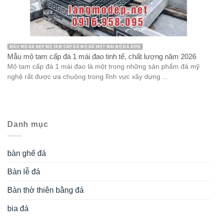
MẪU MỘ ĐÁ ĐẸP MỘ TAM CẤP ĐÁ MỘ ĐÁ MỘT MÁI MỘ ĐÁ ĐƠN
Mẫu mộ tam cấp đá 1 mái đao tinh tế, chất lượng năm 2026
Mộ tam cấp đá 1 mái đao là một trong những sản phẩm đá mỹ
nghệ rất được ưa chuộng trong lĩnh vực xây dựng ...
Danh mục
bàn ghế đá
Bàn lễ đá
Bàn thờ thiên bằng đá
bia đá