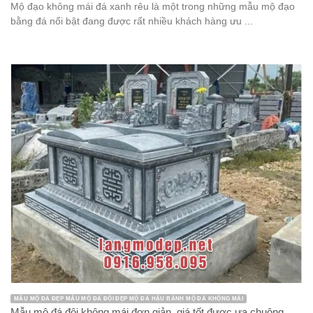
Mộ đạo không mái đá xanh rêu là một trong những mẫu mộ đạo
bằng đá nổi bật đang được rất nhiều khách hàng ưu ...
MẪU MỘ ĐÁ ĐẸP MẪU MỘ ĐÁ ĐÔI ĐẸP MỘ ĐÁ HẬU BÀNH MỘ ĐÁ KHÔNG MÁI
Mẫu mộ đá đôi không mái đơn giản, giá tốt được ưa chuộng