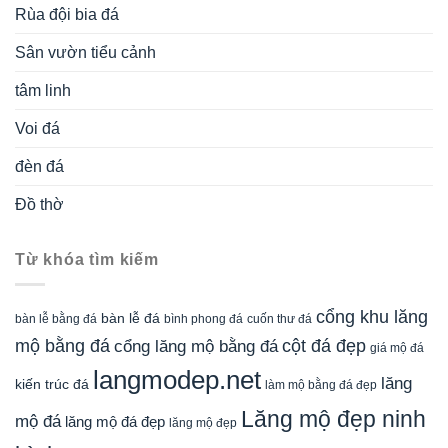
Rùa đội bia đá
Sân vườn tiểu cảnh
tâm linh
Voi đá
đèn đá
Đồ thờ
Từ khóa tìm kiếm
cổng khu lăng
bàn lễ đá
cuốn thư đá
bàn lễ bằng đá
bình phong đá
mộ bằng đá
cột đá đẹp
cổng lăng mộ bằng đá
giá mộ đá
langmodep.net
lăng
kiến trúc đá
làm mộ bằng đá đẹp
Lăng mộ đẹp ninh
mộ đá
lăng mộ đá đẹp
lăng mộ đẹp