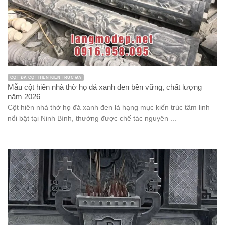
CỘT ĐÁ CỘT HIÊN KIẾN TRÚC ĐÁ
Mẫu cột hiên nhà thờ họ đá xanh đen bền vững, chất lượng
năm 2026
Cột hiên nhà thờ họ đá xanh đen là hạng mục kiến trúc tâm linh
nổi bật tại Ninh Bình, thường được chế tác nguyên ...