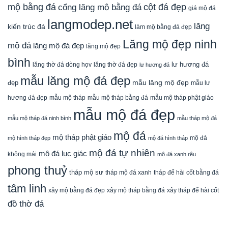
mộ bằng đá
cột đá đẹp
cổng lăng mộ bằng đá
giá mộ đá
langmodep.net
lăng
kiến trúc đá
làm mộ bằng đá đẹp
Lăng mộ đẹp ninh
mộ đá
lăng mộ đá đẹp
lăng mộ đẹp
bình
lăng thờ đá dòng họv
lư hương đá
lăng thờ đá đẹp
lư hương đá
mẫu lăng mộ đá đẹp
mẫu lăng mộ đẹp
đẹp
mẫu lư
mẫu mộ tháp bằng đá
mẫu mộ tháp phật giáo
hương đá đẹp
mẫu mộ tháp
mẫu mộ đá đẹp
mẫu mộ tháp đá ninh bình
mẫu tháp mộ đá
mộ đá
mộ tháp phật giáo
mộ đá
mộ hình tháp đẹp
mộ đá hình tháp
mộ đá tự nhiên
mộ đá lục giác
không mái
mộ đá xanh rêu
phong thuỷ
tháp mộ sư
tháp mộ đá xanh
tháp để hài cốt bằng đá
tâm linh
xây mộ bằng đá đẹp
xây tháp để hài cốt
xây mộ tháp bằng đá
đồ thờ đá