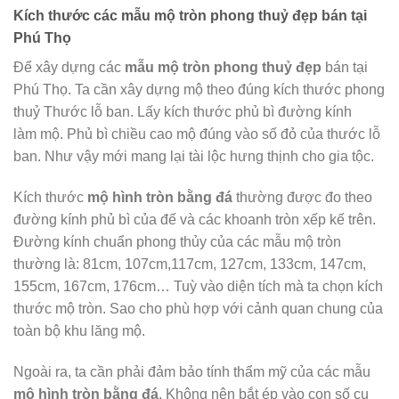
Kích thước các mẫu mộ tròn phong thuỷ đẹp bán tại
Phú Thọ
Để xây dựng các
mẫu
mộ tròn phong thuỷ đẹp
bán tại
Phú Thọ. Ta cần xây dựng mộ theo đúng kích thước phong
thuỷ Thước lỗ ban. Lấy kích thước phủ bì đường kính
làm mộ. Phủ bì chiều cao mộ đúng vào số đỏ của thước lỗ
ban. Như vậy mới mang lại tài lộc hưng thịnh cho gia tộc.
Kích thước
mộ hình tròn bằng đá
thường được đo theo
đường kính phủ bì của đế và các khoanh tròn xếp kế trên.
Đường kính chuẩn phong thủy của các mẫu mộ tròn
thường là: 81cm, 107cm,117cm, 127cm, 133cm, 147cm,
155cm, 167cm, 176cm… Tuỳ vào diện tích mà ta chọn kích
thước mộ tròn. Sao cho phù hợp với cảnh quan chung của
toàn bộ khu lăng mộ.
Ngoài ra, ta cần phải đảm bảo tính thẩm mỹ của các mẫu
mộ hình tròn bằng đá
. Không nên bắt ép vào con số cụ