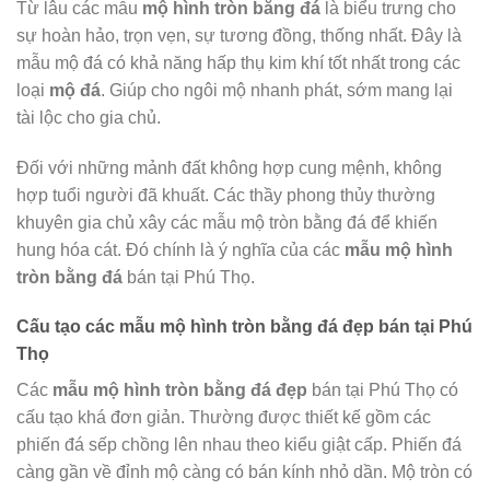
Từ lâu các mẫu
mộ hình tròn bằng đá
là biểu trưng cho
sự hoàn hảo, trọn vẹn, sự tương đồng, thống nhất. Đây là
mẫu mộ đá có khả năng hấp thụ kim khí tốt nhất trong các
loại
mộ đá
. Giúp cho ngôi mộ nhanh phát, sớm mang lại
tài lộc cho gia chủ.
Đối với những mảnh đất không hợp cung mệnh, không
hợp tuổi người đã khuất. Các thầy phong thủy thường
khuyên gia chủ xây các mẫu mộ tròn bằng đá để khiến
hung hóa cát. Đó chính là ý nghĩa của các
mẫu
mộ hình
tròn bằng đá
bán tại Phú Thọ.
Cấu tạo các mẫu mộ hình tròn bằng đá đẹp bán tại Phú
Thọ
Các
mẫu mộ hình tròn bằng đá đẹp
bán tại Phú Thọ có
cấu tạo khá đơn giản. Thường được thiết kế gồm các
phiến đá sếp chồng lên nhau theo kiểu giật cấp. Phiến đá
càng gần về đỉnh mộ càng có bán kính nhỏ dần. Mộ tròn có