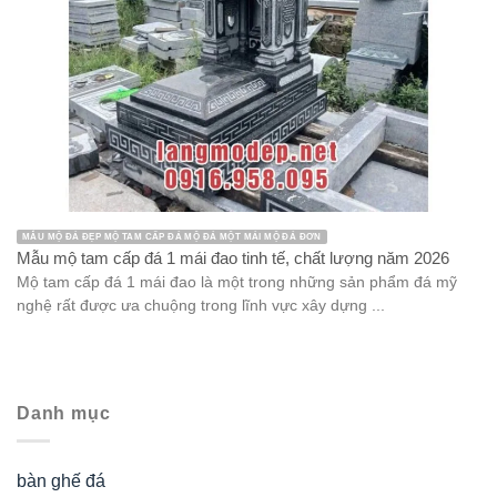
MẪU MỘ ĐÁ ĐẸP MỘ TAM CẤP ĐÁ MỘ ĐÁ MỘT MÁI MỘ ĐÁ ĐƠN
Mẫu mộ tam cấp đá 1 mái đao tinh tế, chất lượng năm 2026
Mộ tam cấp đá 1 mái đao là một trong những sản phẩm đá mỹ
nghệ rất được ưa chuộng trong lĩnh vực xây dựng ...
Danh mục
bàn ghế đá