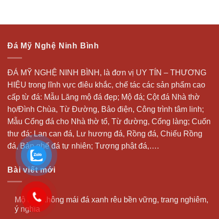
Đá Mỹ Nghệ Ninh Bình
ĐÁ MỸ NGHỆ NINH BÌNH, là đơn vị UY TÍN – THƯƠNG
HIỆU trong lĩnh vực điêu khắc, chế tác các sản phẩm cao
cấp từ đá: Mẫu
Lăng mộ đá
đẹp;
Mộ đá
; Cột đá Nhà thờ
họ/Đình Chùa, Từ Đường, Bảo điện, Công trình tâm linh;
Mẫu Cổng đá cho Nhà thờ tổ, Từ đường, Cổng làng; Cuốn
thư đá;
Lan can đá
, Lư hương đá, Rồng đá, Chiếu Rồng
đá, Bàn ghế đá tự nhiên; Tượng phật đá,….
Bài viết mới
Mộ đạo không mái đá xanh rêu bền vững, trang nghiêm,
ý nghĩa