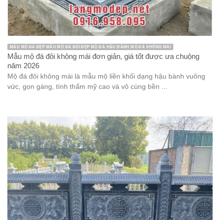
MẪU MỘ ĐÁ ĐẸP MẪU MỘ ĐÁ ĐÔI ĐẸP MỘ ĐÁ HẬU BÀNH MỘ ĐÁ KHÔNG MÁI
Mẫu mộ đá đôi không mái đơn giản, giá tốt được ưa chuộng
năm 2026
Mộ đá đôi không mái là mẫu mộ liền khối dạng hậu bành vuông
vức, gọn gàng, tính thẩm mỹ cao và vô cùng bền ...