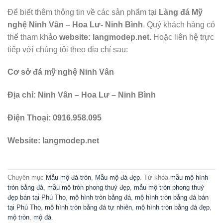
Để biết thêm thông tin về các sản phẩm tại
Làng đá Mỹ
nghệ Ninh Vân – Hoa Lư- Ninh Bình
. Quý khách hàng có
thể tham khảo
website: langmodep.net.
Hoặc liên hệ trực
tiếp với chúng tôi theo địa chỉ sau:
Cơ sở đá mỹ nghệ Ninh Vân
Địa chỉ: Ninh Vân – Hoa Lư – Ninh Bình
Điện Thoại: 0916.958.095
Website: langmodep.net
Chuyên mục
Mẫu mộ đá tròn
,
Mẫu mộ đá đẹp
. Từ khóa
mẫu mộ hình
tròn bằng đá
,
mẫu mộ tròn phong thuỷ đẹp
,
mẫu mộ tròn phong thuỷ
đẹp bán tại Phú Thọ
,
mộ hình tròn bằng đá
,
mộ hình tròn bằng đá bán
tại Phú Thọ
,
mộ hình tròn bằng đá tự nhiên
,
mộ hình tròn bằng đá đẹp
,
mộ tròn
,
mộ đá
.