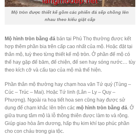
Mộ tròn được thiết kế gồm các phiến đá sếp chồng lên
nhau theo kiểu giật cấp
Mộ hình tròn bằng đá
bán tại Phú Thọ thường được kết
hợp thêm phần bia trên cấp cao nhất của mộ. Hoặc đặt tại
thân mộ, tuỳ theo từng thiết kế mộ tròn. Ở phần đế mộ có
thể hay gặp đế băm, đế chiện, đế sen hay sóng nước… tùy
theo kích cỡ và cấu tạo của mộ mà thể hiện.
Phần thân mộ thường hay chạm hoa văn Tứ quý (Tùng –
Cúc – Trúc – Mai). Hoặc Tứ linh (Lân – Ly – Quy –
Phượng). Ngoài ra hoạ tiết hoa sen cũng hay được sử
dụng để chạm khắc lên trên các
mộ hình tròn bằng đá
. Ở
giữa trung tâm mộ là lỗ thông thiên được làm to và rộng.
Giúp giao hòa âm dương, hấp thụ kim khí tạo phúc phần
cho con cháu trong gia tộc.