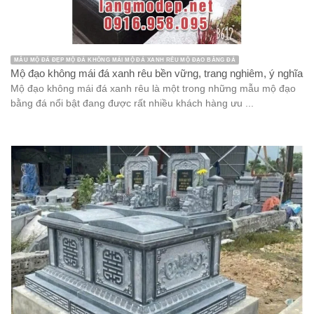
MẪU MỘ ĐÁ ĐẸP MỘ ĐÁ KHÔNG MÁI MỘ ĐÁ XANH RÊU MỘ ĐẠO BẰNG ĐÁ
Mộ đạo không mái đá xanh rêu bền vững, trang nghiêm, ý nghĩa
Mộ đạo không mái đá xanh rêu là một trong những mẫu mộ đạo
bằng đá nổi bật đang được rất nhiều khách hàng ưu ...