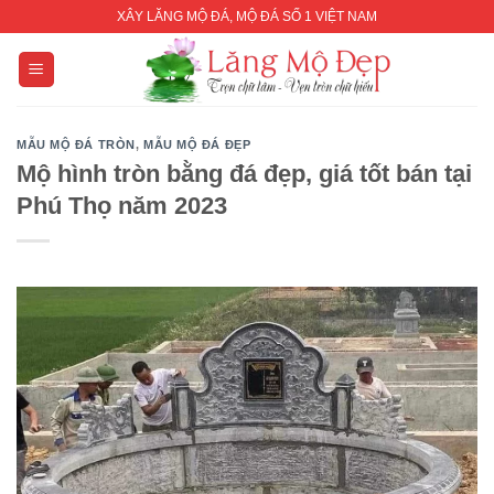
Skip
XÂY LĂNG MỘ ĐÁ, MỘ ĐÁ SỐ 1 VIỆT NAM
to
content
MẪU MỘ ĐÁ TRÒN
,
MẪU MỘ ĐÁ ĐẸP
Mộ hình tròn bằng đá đẹp, giá tốt bán tại
Phú Thọ năm 2023