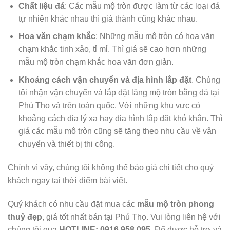
Chất liệu đá
: Các mẫu mộ tròn được làm từ các loại đá
tự nhiên khác nhau thì giá thành cũng khác nhau.
Hoa văn chạm khắc
: Những mẫu mộ tròn có hoa văn
chạm khắc tinh xảo, tỉ mỉ. Thì giá sẽ cao hơn những
mẫu mộ tròn chạm khắc hoa văn đơn giản.
Khoảng cách vận chuyển và địa hình lắp đặt
. Chúng
tôi nhận vận chuyển và lắp đặt lăng mộ tròn bằng đá tại
Phú Thọ và trên toàn quốc. Với những khu vực có
khoảng cách địa lý xa hay địa hình lắp đặt khó khắn. Thì
giá các mẫu mộ tròn cũng sẽ tăng theo nhu cầu về vận
chuyển và thiết bị thi công.
Chính vì vậy, chúng tôi không thể báo giá chi tiết cho quý
khách ngay tại thời điểm bài viết.
Quý khách có nhu cầu đặt mua các
mẫu
mộ tròn phong
thuỷ đẹp
, giá tốt nhất bán tại Phú Thọ. Vui lòng liên hệ với
chúng tôi qua
HOTLINE: 0916.958.095.
Để được hỗ trợ và