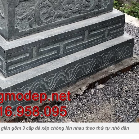
i giản gồm 3 cấp đá xếp chồng lên nhau theo thứ tự nhỏ dần