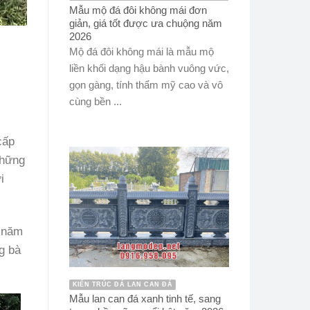
Mẫu mộ đá đôi không mái đơn
giản, giá tốt được ưa chuộng năm
2026
Mộ đá đôi không mái là mẫu mộ
liền khối dạng hậu bành vuông vức,
gọn gàng, tính thẩm mỹ cao và vô
cùng bền ...
cấp
những
i
g năm
g bà
KIẾN TRÚC ĐÁ LAN CAN ĐÁ
Mẫu lan can đá xanh tinh tế, sang