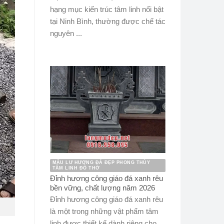
hạng mục kiến trúc tâm linh nổi bật
tại Ninh Bình, thường được chế tác
nguyên ...
MẪU LƯ HƯƠNG ĐÁ ĐẸP PHONG THỦY
TÂM LINH ĐỒ THỜ
Đỉnh hương công giáo đá xanh rêu
bền vững, chất lượng năm 2026
Đỉnh hương công giáo đá xanh rêu
là một trong những vật phẩm tâm
linh được thiết kế dành riêng cho