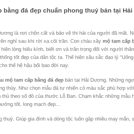
 bằng đá đẹp chuẩn phong thuỷ bán tại Hải
Dương là nơi chôn cất và bảo vệ thi hài của người đã mất. N
n nghỉ sau khi rời xa cõi trần. Con cháu xây
mộ tam cấp 
 hiện lòng hiếu kính, biết ơn và trân trọng đối với người thâ
thống tốt đẹp của dân tộc ta. Thể hiện sâu sắc đạo lý “Uống
cho thế hệ hậu bối bao đời nay.
u mộ tam cấp bằng đá đẹp
bán tại Hải Dương. Những ngư
ng thủy. Như chọn mẫu đá tự nhiên có màu sắc phù hợp với
ân thủ theo số đỏ của thước Lỗ Ban. Chạm khắc những mẫu 
 hướng tốt, long mạch đẹp…
 thuỷ. Giúp gia đình và dòng tộc luôn gặp nhiều may mắn, 