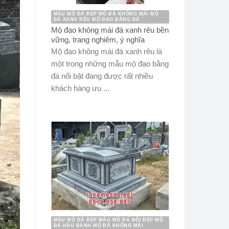
MẪU MỘ ĐÁ ĐẸP MỘ ĐÁ KHÔNG MÁI MỘ
ĐÁ XANH RÊU MỘ ĐẠO BẰNG ĐÁ
Mộ đạo không mái đá xanh rêu bền
vững, trang nghiêm, ý nghĩa
Mộ đạo không mái đá xanh rêu là
một trong những mẫu mộ đạo bằng
đá nổi bật đang được rất nhiều
khách hàng ưu ...
MẪU MỘ ĐÁ ĐẸP MẪU MỘ ĐÁ ĐÔI ĐẸP MỘ
ĐÁ HẬU BÀNH MỘ ĐÁ KHÔNG MÁI