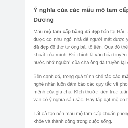
Ý nghĩa của các mẫu mộ tam cấp
Dương
Mẫu
mộ tam cấp bằng đá đẹp
bán tại Hải 
được coi như ngôi nhà để người mất được yê
đá đẹp
để thờ tự ông bà, tổ tiên. Qua đó thể
khuất của mình. Đó chính là văn hóa truyền 
nước nhớ nguồn” của cha ông đã truyền lại 
Bên cạnh đó, trong quá trình chế tác các
mẫ
nghệ nhân luôn đảm bảo các quy tắc về pho
mệnh của gia chủ. Kích thước kiến trúc tu
văn có ý nghĩa sâu sắc. Hay lắp đặt mộ có
Tất cả tạo nên mẫu mộ tam cấp chuẩn phong
khỏe và thành công trong cuộc sống.