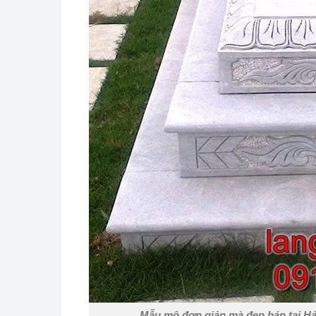
Mẫu mộ đơn giản mà đẹp bán tại Hả