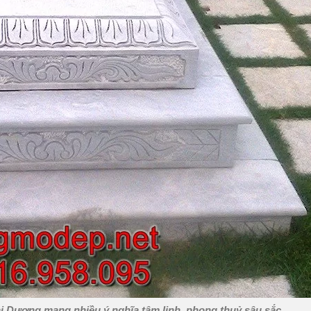
i Dương mang nhiều ý nghĩa tâm linh, phong thuỷ sâu sắc