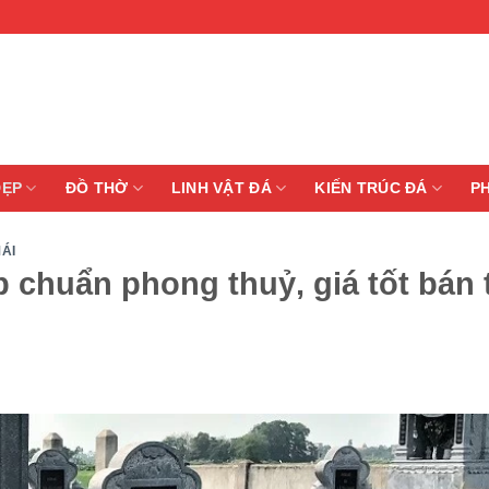
ĐẸP
ĐỒ THỜ
LINH VẬT ĐÁ
KIẾN TRÚC ĐÁ
P
ÁI
 chuẩn phong thuỷ, giá tốt bán 