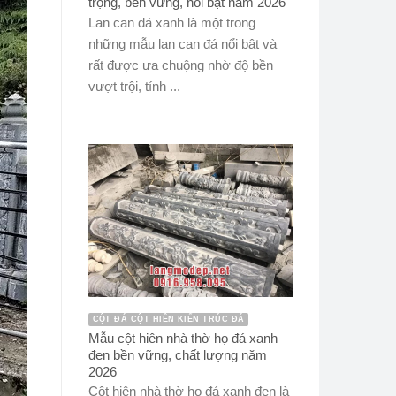
trọng, bền vững, nổi bật năm 2026
Lan can đá xanh là một trong
những mẫu lan can đá nổi bật và
rất được ưa chuộng nhờ độ bền
vượt trội, tính ...
CỘT ĐÁ CỘT HIÊN KIẾN TRÚC ĐÁ
Mẫu cột hiên nhà thờ họ đá xanh
đen bền vững, chất lượng năm
2026
Cột hiên nhà thờ họ đá xanh đen là