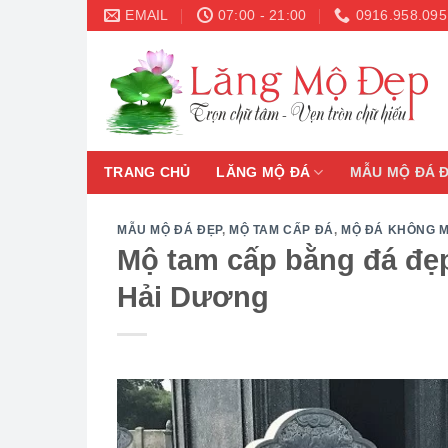
Skip
EMAIL
07:00 - 21:00
0916.958.095
to
content
TRANG CHỦ
LĂNG MỘ ĐÁ
MẪU MỘ ĐÁ 
MẪU MỘ ĐÁ ĐẸP
,
MỘ TAM CẤP ĐÁ
,
MỘ ĐÁ KHÔNG M
Mộ tam cấp bằng đá đẹp
Hải Dương