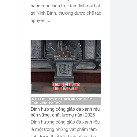
hạng mục kiến trúc tâm linh nổi bật
tại Ninh Bình, thường được chế tác
nguyên ...
MẪU LƯ HƯƠNG ĐÁ ĐẸP PHONG THỦY
TÂM LINH ĐỒ THỜ
Đỉnh hương công giáo đá xanh rêu
bền vững, chất lượng năm 2026
Đỉnh hương công giáo đá xanh rêu
là một trong những vật phẩm tâm
linh được thiết kế dành riêng cho