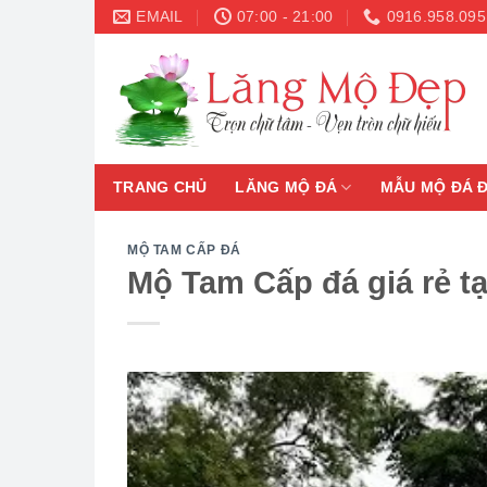
Skip
EMAIL
07:00 - 21:00
0916.958.095
to
content
TRANG CHỦ
LĂNG MỘ ĐÁ
MẪU MỘ ĐÁ 
MỘ TAM CẤP ĐÁ
Mộ Tam Cấp đá giá rẻ t