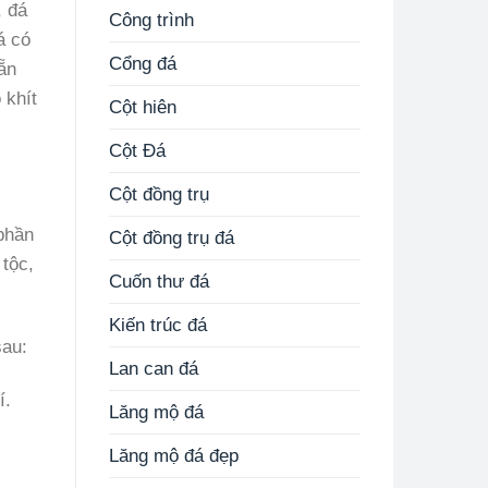
, đá
Công trình
á có
Cổng đá
ẵn
 khít
Cột hiên
Cột Đá
Cột đồng trụ
phần
Cột đồng trụ đá
tộc,
Cuốn thư đá
Kiến trúc đá
sau:
Lan can đá
í.
Lăng mộ đá
Lăng mộ đá đẹp