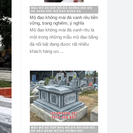
MẪU MỘ ĐÁ ĐẸP MỘ ĐÁ KHÔNG MÁI MỘ
ĐÁ XANH RÊU MỘ ĐẠO BẰNG ĐÁ
Mộ đạo không mái đá xanh rêu bền
vững, trang nghiêm, ý nghĩa
Mộ đạo không mái đá xanh rêu là
một trong những mẫu mộ đạo bằng
đá nổi bật đang được rất nhiều
khách hàng ưu ...
MẪU MỘ ĐÁ ĐẸP MẪU MỘ ĐÁ ĐÔI ĐẸP MỘ
ĐÁ HẬU BÀNH MỘ ĐÁ KHÔNG MÁI