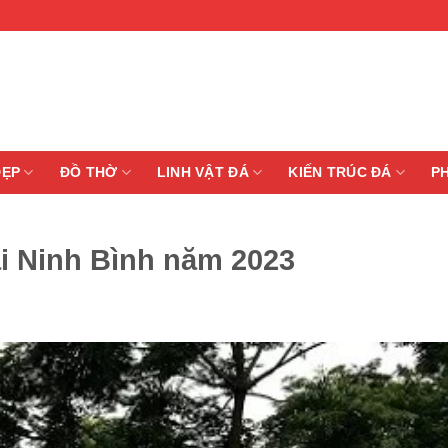
ĐẸP
ĐỒ THỜ
LINH VẬT ĐÁ
KIẾN TRÚC ĐÁ
P
ại Ninh Bình năm 2023