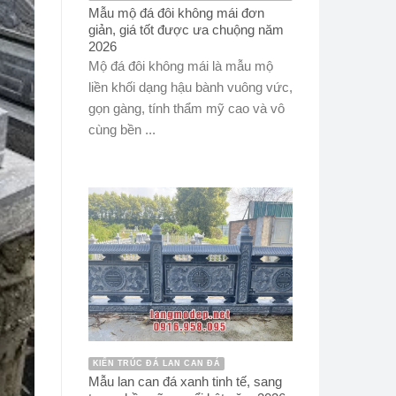
Mẫu mộ đá đôi không mái đơn
giản, giá tốt được ưa chuộng năm
2026
Mộ đá đôi không mái là mẫu mộ
liền khối dạng hậu bành vuông vức,
gọn gàng, tính thẩm mỹ cao và vô
cùng bền ...
KIẾN TRÚC ĐÁ LAN CAN ĐÁ
Mẫu lan can đá xanh tinh tế, sang