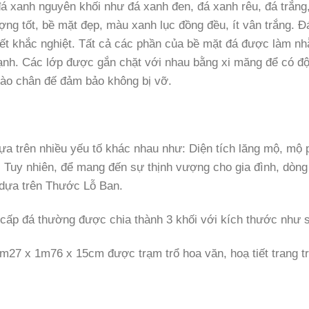
đá xanh nguyên khối như đá xanh đen, đá xanh rêu, đá trắng
ng tốt, bề mặt đẹp, màu xanh lục đồng đều, ít vân trắng. Đ
tiết khắc nghiệt. Tất cả các phần của bề mặt đá được làm nh
ạnh. Các lớp được gắn chặt với nhau bằng xi măng để có độ
ào chân đế đảm bảo không bị vỡ.
a trên nhiều yếu tố khác nhau như: Diện tích lăng mộ, mộ 
 Tuy nhiên, để mang đến sự thịnh vượng cho gia đình, dòng 
 dựa trên Thước Lỗ Ban.
cấp đá thường được chia thành 3 khối với kích thước như 
m27 x 1m76 x 15cm được trạm trổ hoa văn, hoạ tiết trang tr