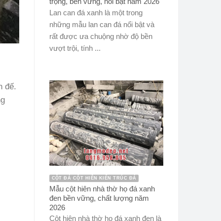
trọng, bền vững, nổi bật năm 2026
Lan can đá xanh là một trong
những mẫu lan can đá nổi bật và
rất được ưa chuộng nhờ độ bền
vượt trội, tính ...
n đế.
ng
CỘT ĐÁ CỘT HIÊN KIẾN TRÚC ĐÁ
Mẫu cột hiên nhà thờ họ đá xanh
đen bền vững, chất lượng năm
2026
Cột hiên nhà thờ họ đá xanh đen là