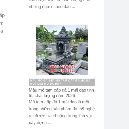
những người theo đạo ...
nắp
ăm
óa
MẪU MỘ ĐÁ ĐẸP MỘ TAM CẤP ĐÁ MỘ ĐÁ
MỘT MÁI MỘ ĐÁ ĐƠN
Mẫu mộ tam cấp đá 1 mái đao tinh
tế, chất lượng năm 2026
Mộ tam cấp đá 1 mái đao là một
trong những sản phẩm đá mỹ nghệ
rất được ưa chuộng trong lĩnh vực
xây dựng ...