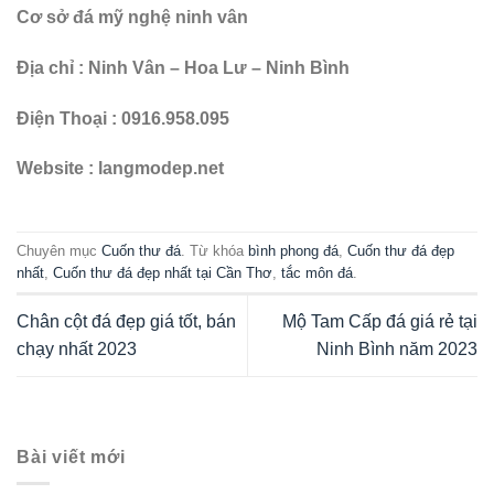
Cơ sở đá mỹ nghệ ninh vân
Địa chỉ : Ninh Vân – Hoa Lư – Ninh Bình
Điện Thoại : 0916.958.095
Website : langmodep.net
Chuyên mục
Cuốn thư đá
. Từ khóa
bình phong đá
,
Cuốn thư đá đẹp
nhất
,
Cuốn thư đá đẹp nhất tại Cần Thơ
,
tắc môn đá
.
Chân cột đá đẹp giá tốt, bán
Mộ Tam Cấp đá giá rẻ tại
chạy nhất 2023
Ninh Bình năm 2023
Bài viết mới