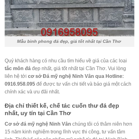
Mẫu bình phong đá đẹp, giá tốt nhất tại Cần Thơ
Quý khách hàng có nhu cầu tìm hiểu về giá của các loại
tắc môn đá
đẹp nhất, giá tốt nhất tại Cần Thơ. Vui lòng
liên hệ tới
cơ sở Đá mỹ nghệ Ninh Vân qua Hotline:
0916.958.095
để được tư vấn chi tiết và báo giá một cách
chính xác và ưu đãi nhất.
Địa chỉ thiết kế, chế tác cuốn thư đá đẹp
nhất, uy tín tại Cần Thơ
Cơ sở đá mỹ nghệ Ninh Vân
chúng tôi có thâm niên hơn
15 năm kinh nghiệm trong lĩnh vực thi công, tư vấn tâm