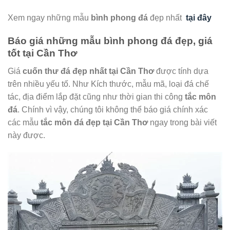
Xem ngay những mẫu
bình phong đá
đẹp nhất
tại đây
Báo giá những mẫu bình phong đá đẹp, giá
tốt tại Cần Thơ
Giá
cuốn thư đá đẹp nhất tại Cần Thơ
được tính dựa
trên nhiều yếu tố. Như Kích thước, mẫu mã, loại đá chế
tác, địa điểm lắp đặt cũng như thời gian thi công
tắc môn
đá
. Chính vì vậy, chúng tôi không thể báo giá chính xác
các mẫu
tắc môn đá đẹp tại Cần Thơ
ngay trong bài viết
này được.