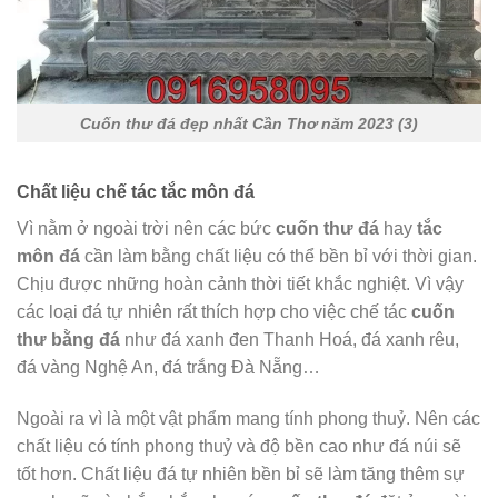
Cuốn thư đá đẹp nhất Cần Thơ năm 2023 (3)
Chất liệu chế tác tắc môn đá
Vì nằm ở ngoài trời nên các bức
cuốn thư đá
hay
tắc
môn đá
cần làm bằng chất liệu có thể bền bỉ với thời gian.
Chịu được những hoàn cảnh thời tiết khắc nghiệt. Vì vậy
các loại đá tự nhiên rất thích hợp cho việc chế tác
cuốn
thư bằng đá
như đá xanh đen Thanh Hoá, đá xanh rêu,
đá vàng Nghệ An, đá trắng Đà Nẵng…
Ngoài ra vì là một vật phẩm mang tính phong thuỷ. Nên các
chất liệu có tính phong thuỷ và độ bền cao như đá núi sẽ
tốt hơn. Chất liệu đá tự nhiên bền bỉ sẽ làm tăng thêm sự