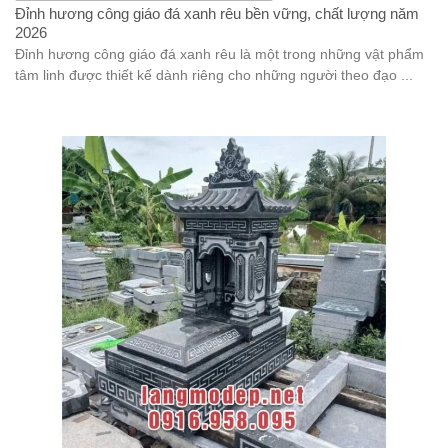
Đỉnh hương công giáo đá xanh rêu bền vững, chất lượng năm
2026
Đỉnh hương công giáo đá xanh rêu là một trong những vật phẩm
tâm linh được thiết kế dành riêng cho những người theo đạo ...