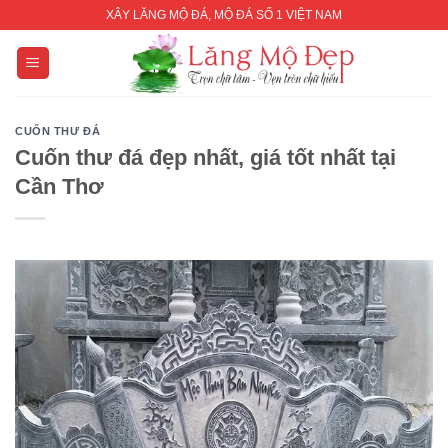
Skip
XÂY LĂNG MỘ ĐÁ, MỘ ĐÁ SỐ 1 VIỆT NAM
to
content
CUỐN THƯ ĐÁ
Cuốn thư đá đẹp nhất, giá tốt nhất tại
Cần Thơ