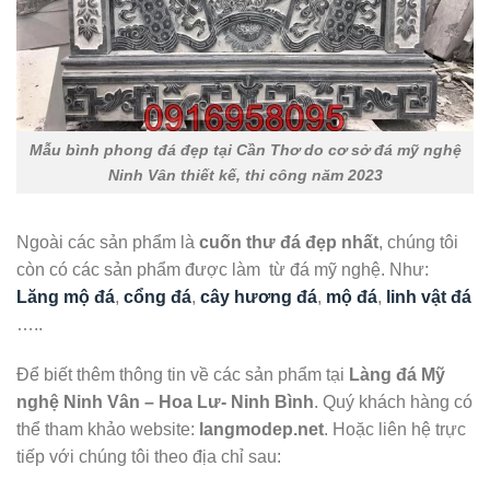
Mẫu bình phong đá đẹp tại Cần Thơ do cơ sở đá mỹ nghệ
Ninh Vân thiết kế, thi công năm 2023
Ngoài các sản phẩm là
cuốn thư đá đẹp nhất
, chúng tôi
còn có các sản phẩm được làm từ đá mỹ nghệ. Như:
Lăng mộ đá
,
cổng đá
,
cây hương đá
,
mộ đá
,
linh vật đá
…..
Để biết thêm thông tin về các sản phẩm tại
Làng đá Mỹ
nghệ Ninh Vân – Hoa Lư- Ninh Bình
. Quý khách hàng có
thể tham khảo website:
langmodep.net
. Hoặc liên hệ trực
tiếp với chúng tôi theo địa chỉ sau: