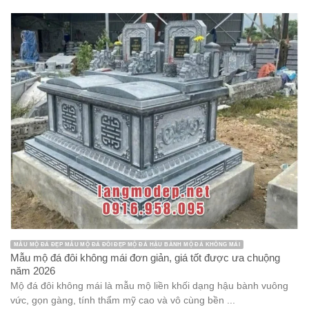
MẪU MỘ ĐÁ ĐẸP MẪU MỘ ĐÁ ĐÔI ĐẸP MỘ ĐÁ HẬU BÀNH MỘ ĐÁ KHÔNG MÁI
Mẫu mộ đá đôi không mái đơn giản, giá tốt được ưa chuộng
năm 2026
Mộ đá đôi không mái là mẫu mộ liền khối dạng hậu bành vuông
vức, gọn gàng, tính thẩm mỹ cao và vô cùng bền ...