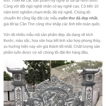
linh. Thiết kế các sản phẩm mỹ nghệ từ đá tại Ninh Bình.
Cùng với đội ngũ nghệ nhân có tay nghề cao. Có trên 10
năm kinh nghiệm chạm khắc đá mỹ nghệ. Chúng tôi
chuyên thi công lắp đặt các mẫu
cuốn thư đá đẹp nhất
,
giá tốt tại Cần Thơ cũng như khắp các tỉnh trên toàn quốc.
Với rất nhiều mẫu mã sản phẩm đẹp, đa dạng về kích
thước, màu sắc, hoa văn hoạ tiết tinh xảo hợp phong thủy,
xu hướng hiện nay với giá thành tốt nhất. Chất lượng sản
phẩm luôn được cơ sở chúng tôi đặt lên hàng đầu.