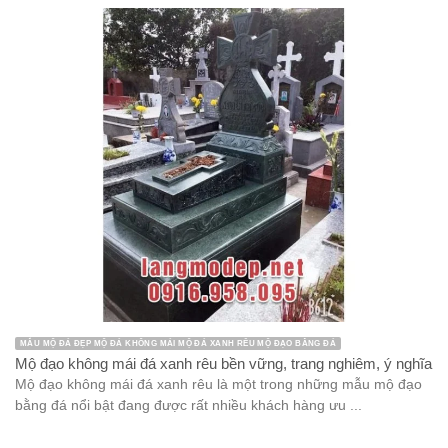
MẪU MỘ ĐÁ ĐẸP MỘ ĐÁ KHÔNG MÁI MỘ ĐÁ XANH RÊU MỘ ĐẠO BẰNG ĐÁ
Mộ đạo không mái đá xanh rêu bền vững, trang nghiêm, ý nghĩa
Mộ đạo không mái đá xanh rêu là một trong những mẫu mộ đạo
bằng đá nổi bật đang được rất nhiều khách hàng ưu ...