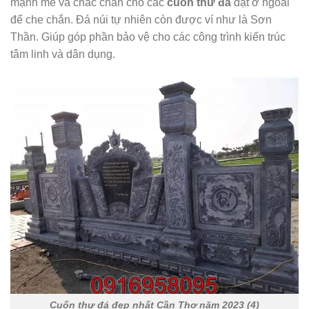
mạnh mẽ và chắc chắn cho các
cuốn thư đá
đặt ở ngoài
để che chắn. Đá núi tự nhiên còn được ví như là Sơn
Thần. Giúp góp phần bảo vệ cho các công trình kiến trúc
tâm linh và dân dụng.
Cuốn thư đá đẹp nhất Cần Thơ năm 2023 (4)