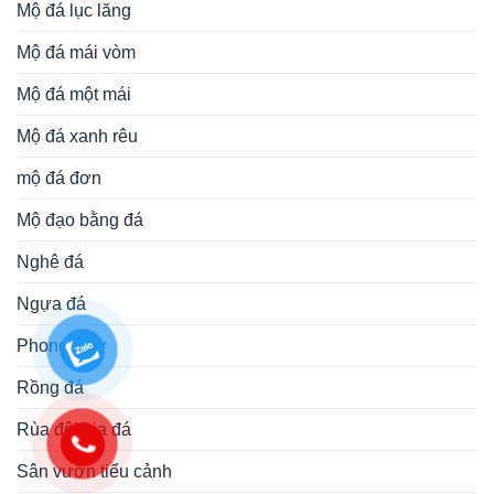
Mộ đá lục lăng
Mộ đá mái vòm
Mộ đá một mái
Mộ đá xanh rêu
mộ đá đơn
Mộ đạo bằng đá
Nghê đá
Ngựa đá
Phong thủy
Rồng đá
Rùa đội bia đá
Sân vườn tiểu cảnh