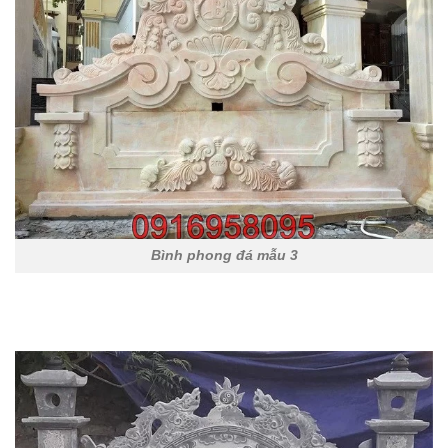
Bình phong đá mẫu 3