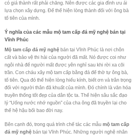
có giá thành rất phải chăng. Nên được các gia đình ưu ái
lựa chọn xây dựng. Để thể hiện lòng thành đối với ông bà
tổ tiên của mình.
Ý nghĩa của các mẫu mộ tam cấp đá mỹ nghệ bán tại
Vĩnh Phúc
Mộ tam cấp đá mỹ nghệ
bán tại Vĩnh Phúc là nơi chôn
cất và bảo vệ thi hài của người đã mất. Nó được coi như
ngôi nhà để người mất được yên nghỉ sau khi rời xa cõi
trần. Con cháu xây mộ tam cấp bằng đá để thờ tự ông bà,
tổ tiên. Qua đó thể hiện lòng hiếu kính, biết ơn và trân trọng
đối với người thân đã khuất của mình. Đó chính là văn hóa
truyền thống tốt đẹp của dân tộc ta. Thể hiện sâu sắc đạo
lý “Uống nước nhớ nguồn” của cha ông đã truyền lại cho
thế hệ hậu bối bao đời nay.
Bên cạnh đó, trong quá trình chế tác các mẫu
mộ tam cấp
đá mỹ nghệ
bán tại Vĩnh Phúc. Những người nghệ nhân