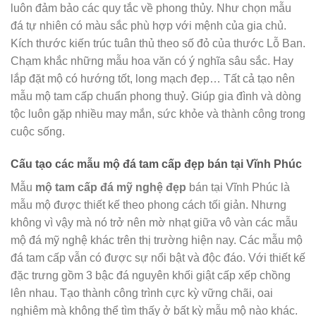
luôn đảm bảo các quy tắc về phong thủy. Như chọn mẫu
đá tự nhiên có màu sắc phù hợp với mệnh của gia chủ.
Kích thước kiến trúc tuân thủ theo số đỏ của thước Lỗ Ban.
Chạm khắc những mẫu hoa văn có ý nghĩa sâu sắc. Hay
lắp đặt mộ có hướng tốt, long mạch đẹp… Tất cả tạo nên
mẫu mộ tam cấp chuẩn phong thuỷ. Giúp gia đình và dòng
tộc luôn gặp nhiều may mắn, sức khỏe và thành công trong
cuộc sống.
Cấu tạo các mẫu mộ đá tam cấp đẹp bán tại Vĩnh Phúc
Mẫu
mộ tam cấp đá mỹ nghệ
đẹp
bán tại Vĩnh Phúc là
mẫu mộ được thiết kế theo phong cách tối giản. Nhưng
không vì vậy mà nó trở nên mờ nhạt giữa vô vàn các mẫu
mộ đá mỹ nghệ khác trên thị trường hiện nay. Các mẫu mộ
đá tam cấp vẫn có được sự nổi bật và độc đáo. Với thiết kế
đặc trưng gồm 3 bậc đá nguyên khối giật cấp xếp chồng
lên nhau. Tạo thành công trình cực kỳ vững chãi, oai
nghiêm mà không thể tìm thấy ở bất kỳ mẫu mộ nào khác.