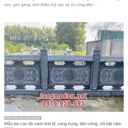
vức, gọn gàng, tính thẩm mỹ cao và vô cùng bền ...
KIẾN TRÚC ĐÁ LAN CAN ĐÁ
Mẫu lan can đá xanh tinh tế, sang trọng, bền vững, nổi bật năm