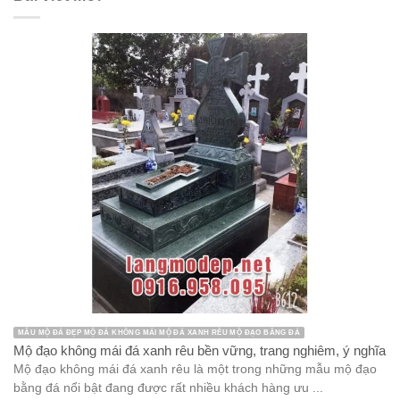
MẪU MỘ ĐÁ ĐẸP MỘ ĐÁ KHÔNG MÁI MỘ ĐÁ XANH RÊU MỘ ĐẠO BẰNG ĐÁ
Mộ đạo không mái đá xanh rêu bền vững, trang nghiêm, ý nghĩa
Mộ đạo không mái đá xanh rêu là một trong những mẫu mộ đạo
bằng đá nổi bật đang được rất nhiều khách hàng ưu ...