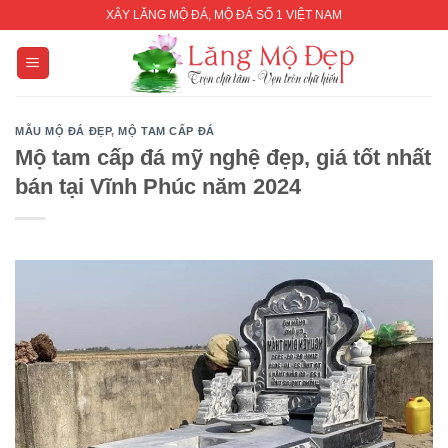
Skip
XÂY LĂNG MỘ ĐÁ, MỘ ĐÁ SỐ 1 VIỆT NAM
to
content
MẪU MỘ ĐÁ ĐẸP
,
MỘ TAM CẤP ĐÁ
Mộ tam cấp đá mỹ nghệ đẹp, giá tốt nhất
bán tại Vĩnh Phúc năm 2024