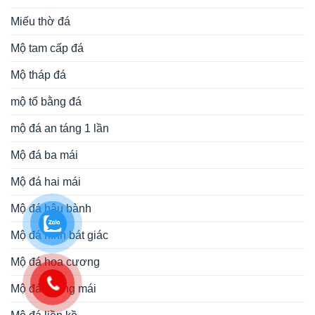
Miếu thờ đá
Mộ tam cấp đá
Mộ tháp đá
mộ tổ bằng đá
mộ đá an táng 1 lần
Mộ đá ba mái
Mộ đá hai mái
Mộ đá hậu bành
Mộ đá hình bát giác
Mộ đá hoa cương
Mộ đá không mái