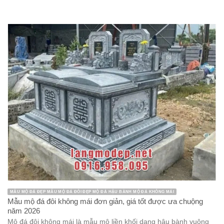
MẪU MỘ ĐÁ ĐẸP MẪU MỘ ĐÁ ĐÔI ĐẸP MỘ ĐÁ HẬU BÀNH MỘ ĐÁ KHÔNG MÁI
Mẫu mộ đá đôi không mái đơn giản, giá tốt được ưa chuộng
năm 2026
Mộ đá đôi không mái là mẫu mộ liền khối dạng hậu bành vuông