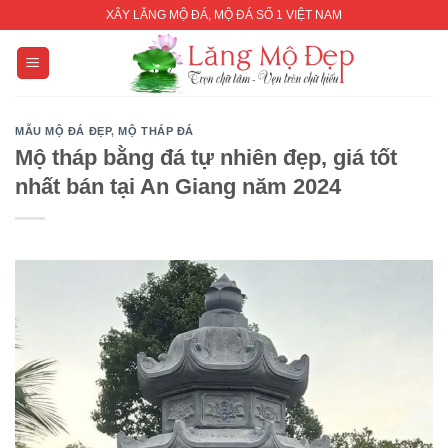
Skip
XÂY LĂNG MỘ ĐÁ, MỘ ĐÁ SỐ 1 VIỆT NAM
to
content
MẪU MỘ ĐÁ ĐẸP
,
MỘ THÁP ĐÁ
Mộ tháp bằng đá tự nhiên đẹp, giá tốt
nhất bán tại An Giang năm 2024