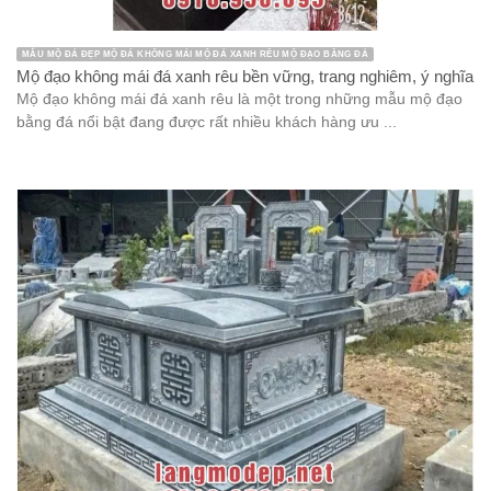
MẪU MỘ ĐÁ ĐẸP MỘ ĐÁ KHÔNG MÁI MỘ ĐÁ XANH RÊU MỘ ĐẠO BẰNG ĐÁ
Mộ đạo không mái đá xanh rêu bền vững, trang nghiêm, ý nghĩa
Mộ đạo không mái đá xanh rêu là một trong những mẫu mộ đạo
bằng đá nổi bật đang được rất nhiều khách hàng ưu ...