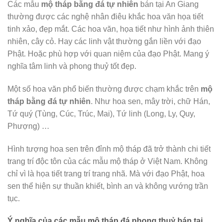
Các mẫu
mộ tháp bằng đá tự nhiên
bán tại An Giang
thường được các nghệ nhân điêu khắc hoa văn họa tiết
tinh xảo, đẹp mắt. Các hoa văn, họa tiết như hình ảnh thiên
nhiên, cây cỏ. Hay các linh vật thường gắn liền với đạo
Phật. Hoặc phù hợp với quan niệm của đạo Phật. Mang ý
nghĩa tâm linh và phong thuỷ tốt đẹp.
Một số hoa văn phổ biến thường được chạm khắc trên
mộ
tháp bằng đá tự nhiên
. Như hoa sen, mây trời, chữ Hán,
Tứ quý (Tùng, Cúc, Trúc, Mai), Tứ linh (Long, Ly, Quy,
Phượng) …
Hình tượng hoa sen trên đỉnh mộ tháp đã trở thành chi tiết
trang trí độc tôn của các mẫu mộ tháp ở Việt Nam. Không
chỉ vì là họa tiết trang trí trang nhã. Mà với đạo Phật, hoa
sen thể hiện sự thuần khiết, bình an và không vướng trần
tục.
Ý nghĩa của các mẫu mộ tháp đá phong thuỷ bán tại