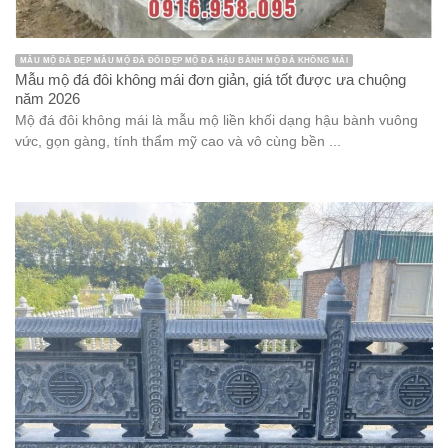
MẪU MỘ ĐÁ ĐẸP MẪU MỘ ĐÁ ĐÔI ĐẸP MỘ ĐÁ HẬU BÀNH MỘ ĐÁ KHÔNG MÁI
Mẫu mộ đá đôi không mái đơn giản, giá tốt được ưa chuộng
năm 2026
Mộ đá đôi không mái là mẫu mộ liền khối dạng hậu bành vuông
vức, gọn gàng, tính thẩm mỹ cao và vô cùng bền ...