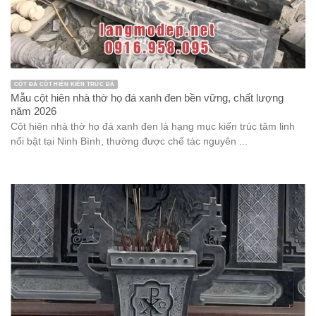
CỘT ĐÁ CỘT HIÊN KIẾN TRÚC ĐÁ
Mẫu cột hiên nhà thờ họ đá xanh đen bền vững, chất lượng
năm 2026
Cột hiên nhà thờ họ đá xanh đen là hạng mục kiến trúc tâm linh
nổi bật tại Ninh Bình, thường được chế tác nguyên ...