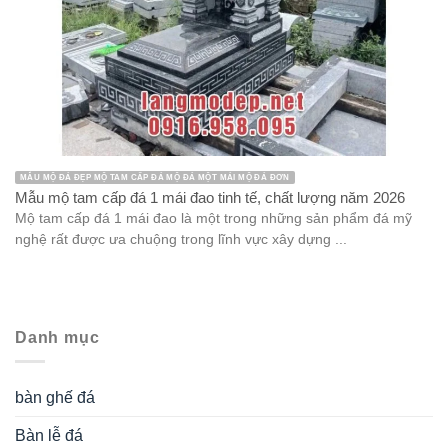
MẪU MỘ ĐÁ ĐẸP MỘ TAM CẤP ĐÁ MỘ ĐÁ MỘT MÁI MỘ ĐÁ ĐƠN
Mẫu mộ tam cấp đá 1 mái đao tinh tế, chất lượng năm 2026
Mộ tam cấp đá 1 mái đao là một trong những sản phẩm đá mỹ
nghệ rất được ưa chuộng trong lĩnh vực xây dựng ...
Danh mục
bàn ghế đá
Bàn lễ đá