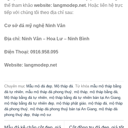
thể tham khảo
website: langmodep.net
. Hoặc liên hệ trực
tiếp với chúng tôi theo địa chỉ sau:
Cơ sở đá mỹ nghệ Ninh Vân
Địa chỉ: Ninh Vân – Hoa Lư – Ninh Bình
Điện Thoại: 0916.958.095
Website: langmodep.net
Chuyên mục
Mẫu mộ đá đẹp
,
Mộ tháp đá
. Từ khóa
mẫu mộ tháp bằng
đá tự nhiên
,
mẫu mộ tháp đá phong thuỷ
,
mộ tháp
,
mộ tháp bằng đá
,
Mộ tháp bằng đá tự nhiên
,
mộ tháp bằng đá tự nhiên bán tại An Giang
,
mộ tháp bằng đá tự nhiên đẹp
,
mộ tháp phật giáo
,
mộ tháp đá
,
mộ tháp
đá phong thuỷ
,
mộ tháp đá phong thuỷ bán tại An Giang
,
mộ tháp đá
phong thuỷ đẹp
,
tháp mộ sư
.
Mẫu đá kê chân cột đẹp, giá
Cột đồng trụ đá đẹp, giá tốt