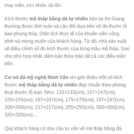
may mắn, sức khỏe, tài lộc.
Kích thước
mộ tháp bằng đá tự nhiên
bán tại An Giang
thường được tính toán và cân đối dựa trên số đo thước lỗ
ban phong thủy. Diện tích thực tế của khuôn viên công
trình và mong muốn của khách hàng. Từ đó, nhà sản xuất
sẽ điều chỉnh số đo kích thước của từng mẫu mộ tháp. Sao
cho phù hợp nhất, đảm bảo thỏa mãn tất cả các điều kiện
trên.
Cơ sở đá mỹ nghệ Ninh Vân
xin giới thiệu một số kích
thước
mộ tháp bằng đá tự nhiên
đẹp chuẩn theo phong
thuỷ thước lỗ ban. Như: 133×133(cm), 147×147(cm),
155×155(cm), 167×167(cm), 175×175(cm), 197×197(cm),
200×200(cm), 217×217(cm), 255×255(cm), 300×300(cm),
320×320(cm)…
Quý khách hàng có nhu cầu tư vấn về mộ tháp bằng đá.