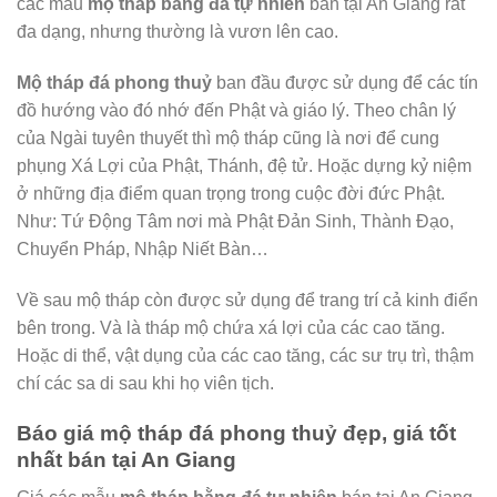
các mẫu
mộ tháp bằng đá tự nhiên
bán tại An Giang rất
đa dạng, nhưng thường là vươn lên cao.
Mộ tháp đá phong thuỷ
ban đầu được sử dụng để các tín
đồ hướng vào đó nhớ đến Phật và giáo lý. Theo chân lý
của Ngài tuyên thuyết thì mộ tháp cũng là nơi để cung
phụng Xá Lợi của Phật, Thánh, đệ tử. Hoặc dựng kỷ niệm
ở những địa điểm quan trọng trong cuộc đời đức Phật.
Như: Tứ Động Tâm nơi mà Phật Đản Sinh, Thành Đạo,
Chuyển Pháp, Nhập Niết Bàn…
Về sau mộ tháp còn được sử dụng để trang trí cả kinh điển
bên trong. Và là tháp mộ chứa xá lợi của các cao tăng.
Hoặc di thể, vật dụng của các cao tăng, các sư trụ trì, thậm
chí các sa di sau khi họ viên tịch.
Báo giá mộ tháp đá phong thuỷ đẹp, giá tốt
nhất bán tại An Giang