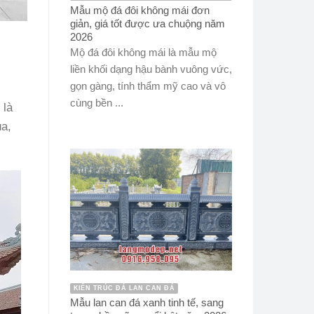
Mẫu mộ đá đôi không mái đơn
giản, giá tốt được ưa chuộng năm
2026
Mộ đá đôi không mái là mẫu mộ
liền khối dạng hậu bành vuông vức,
gọn gàng, tính thẩm mỹ cao và vô
cùng bền ...
 là
ùa,
KIẾN TRÚC ĐÁ LAN CAN ĐÁ
Mẫu lan can đá xanh tinh tế, sang