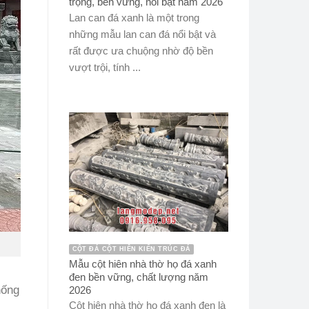
trọng, bền vững, nổi bật năm 2026
Lan can đá xanh là một trong
những mẫu lan can đá nổi bật và
rất được ưa chuộng nhờ độ bền
vượt trội, tính ...
CỘT ĐÁ CỘT HIÊN KIẾN TRÚC ĐÁ
Mẫu cột hiên nhà thờ họ đá xanh
đen bền vững, chất lượng năm
hống
2026
Cột hiên nhà thờ họ đá xanh đen là