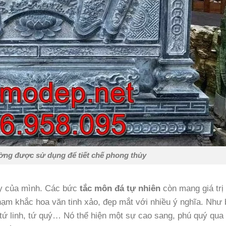
ờng được sử dụng để tiết chế phong thủy
hủy của mình. Các bức
tắc môn đá tự nhiên
còn mang giá trị
ạm khắc hoa văn tinh xảo, đẹp mắt với nhiều ý nghĩa. Như 
tứ linh, tứ quý… Nó thể hiện một sự cao sang, phú quý qua