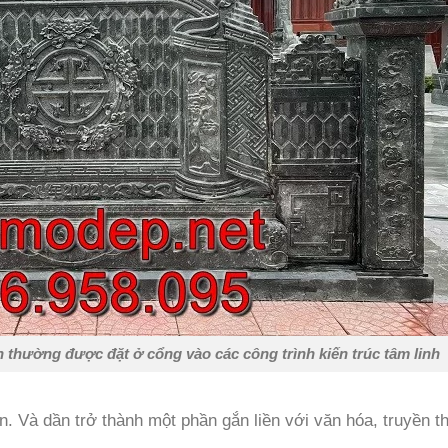
 thường được đặt ở cổng vào các công trình kiến trúc tâm linh
n. Và dần trở thành một phần gắn liền với văn hóa, truyền t