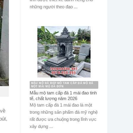
những người theo đạo ...
MẪU MỘ ĐÁ ĐẸP MỘ TAM CẤP ĐÁ MỘ ĐÁ
MỘT MÁI MỘ ĐÁ ĐƠN
Mẫu mộ tam cấp đá 1 mái đao tinh
tế, chất lượng năm 2026
Mộ tam cấp đá 1 mái đao là một
 về
trong những sản phẩm đá mỹ nghệ
bút,
rất được ưa chuộng trong lĩnh vực
xây dựng ...