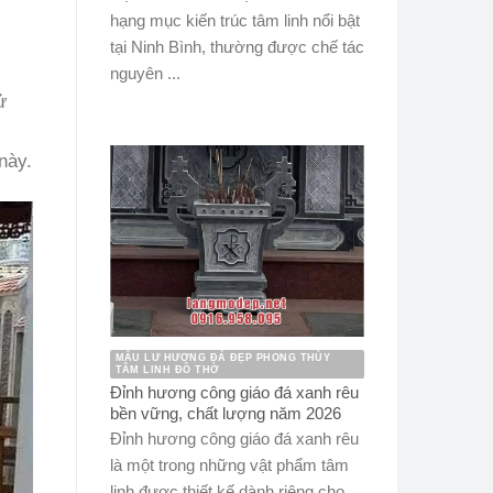
hạng mục kiến trúc tâm linh nổi bật
tại Ninh Bình, thường được chế tác
nguyên ...
ử
này.
MẪU LƯ HƯƠNG ĐÁ ĐẸP PHONG THỦY
TÂM LINH ĐỒ THỜ
Đỉnh hương công giáo đá xanh rêu
bền vững, chất lượng năm 2026
Đỉnh hương công giáo đá xanh rêu
là một trong những vật phẩm tâm
linh được thiết kế dành riêng cho