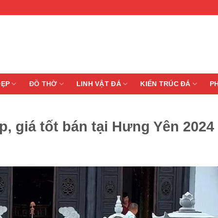
ĐẸP
ĐỒ THỜ
LINH VẬT ĐÁ
KIẾN TRÚC ĐÁ
P
, giá tốt bán tại Hưng Yên 2024