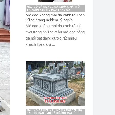
MẪU MỘ ĐÁ ĐẸP MỘ ĐÁ KHÔNG MÁI MỘ
ĐÁ XANH RÊU MỘ ĐẠO BẰNG ĐÁ
Mộ đạo không mái đá xanh rêu bền
vững, trang nghiêm, ý nghĩa
Mộ đạo không mái đá xanh rêu là
một trong những mẫu mộ đạo bằng
đá nổi bật đang được rất nhiều
khách hàng ưu ...
MẪU MỘ ĐÁ ĐẸP MẪU MỘ ĐÁ ĐÔI ĐẸP MỘ
ĐÁ HẬU BÀNH MỘ ĐÁ KHÔNG MÁI