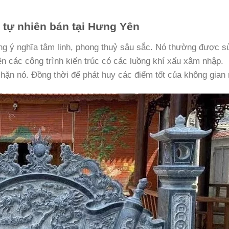
 tự nhiên bán tại Hưng Yên
g ý nghĩa tâm linh, phong thuỷ sâu sắc. Nó thường được s
ên các công trình kiến trúc có các luồng khí xấu xâm nhập.
ặn nó. Đồng thời để phát huy các điểm tốt của không gian 