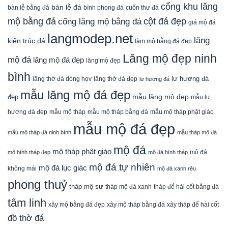
cổng khu lăng
bàn lễ đá
cuốn thư đá
bàn lễ bằng đá
bình phong đá
mộ bằng đá
cột đá đẹp
cổng lăng mộ bằng đá
giá mộ đá
langmodep.net
lăng
kiến trúc đá
làm mộ bằng đá đẹp
Lăng mộ đẹp ninh
mộ đá
lăng mộ đá đẹp
lăng mộ đẹp
bình
lăng thờ đá dòng họv
lư hương đá
lăng thờ đá đẹp
lư hương đá
mẫu lăng mộ đá đẹp
mẫu lăng mộ đẹp
đẹp
mẫu lư
mẫu mộ tháp bằng đá
mẫu mộ tháp phật giáo
hương đá đẹp
mẫu mộ tháp
mẫu mộ đá đẹp
mẫu mộ tháp đá ninh bình
mẫu tháp mộ đá
mộ đá
mộ tháp phật giáo
mộ đá
mộ hình tháp đẹp
mộ đá hình tháp
mộ đá tự nhiên
mộ đá lục giác
không mái
mộ đá xanh rêu
phong thuỷ
tháp mộ sư
tháp mộ đá xanh
tháp để hài cốt bằng đá
tâm linh
xây mộ bằng đá đẹp
xây tháp để hài cốt
xây mộ tháp bằng đá
đồ thờ đá