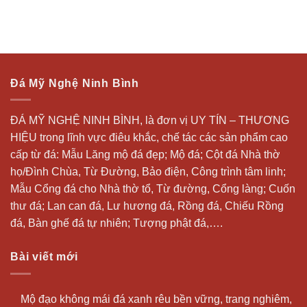
Đá Mỹ Nghệ Ninh Bình
ĐÁ MỸ NGHỆ NINH BÌNH, là đơn vị UY TÍN – THƯƠNG
HIỆU trong lĩnh vực điêu khắc, chế tác các sản phẩm cao
cấp từ đá: Mẫu
Lăng mộ đá
đẹp;
Mộ đá
; Cột đá Nhà thờ
họ/Đình Chùa, Từ Đường, Bảo điện, Công trình tâm linh;
Mẫu Cổng đá cho Nhà thờ tổ, Từ đường, Cổng làng; Cuốn
thư đá;
Lan can đá
, Lư hương đá, Rồng đá, Chiếu Rồng
đá, Bàn ghế đá tự nhiên; Tượng phật đá,….
Bài viết mới
Mộ đạo không mái đá xanh rêu bền vững, trang nghiêm,