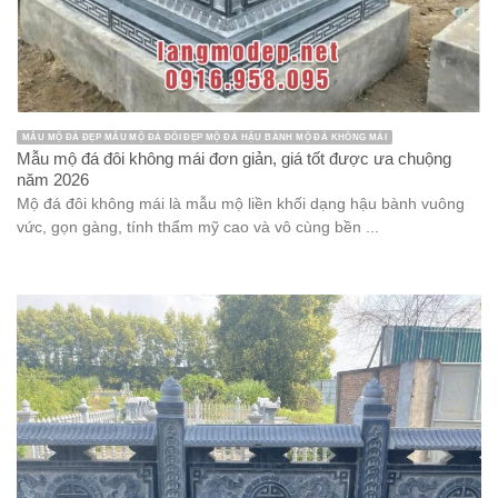
MẪU MỘ ĐÁ ĐẸP MẪU MỘ ĐÁ ĐÔI ĐẸP MỘ ĐÁ HẬU BÀNH MỘ ĐÁ KHÔNG MÁI
Mẫu mộ đá đôi không mái đơn giản, giá tốt được ưa chuộng
năm 2026
Mộ đá đôi không mái là mẫu mộ liền khối dạng hậu bành vuông
vức, gọn gàng, tính thẩm mỹ cao và vô cùng bền ...