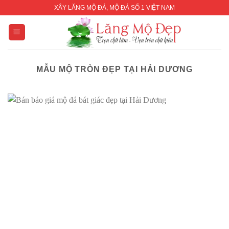
Skip
XÂY LĂNG MỘ ĐÁ, MỘ ĐÁ SỐ 1 VIỆT NAM
to
content
MẪU MỘ TRÒN ĐẸP TẠI HẢI DƯƠNG