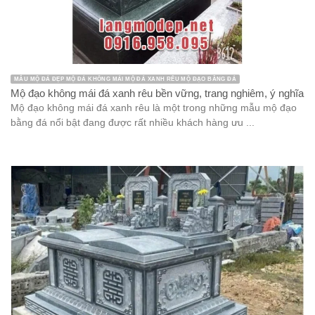
MẪU MỘ ĐÁ ĐẸP MỘ ĐÁ KHÔNG MÁI MỘ ĐÁ XANH RÊU MỘ ĐẠO BẰNG ĐÁ
Mộ đạo không mái đá xanh rêu bền vững, trang nghiêm, ý nghĩa
Mộ đạo không mái đá xanh rêu là một trong những mẫu mộ đạo
bằng đá nổi bật đang được rất nhiều khách hàng ưu ...