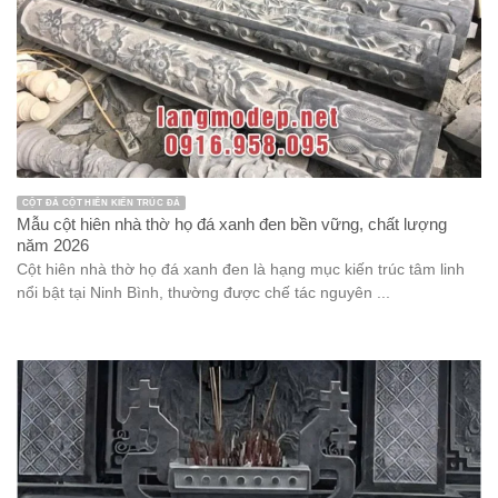
CỘT ĐÁ CỘT HIÊN KIẾN TRÚC ĐÁ
Mẫu cột hiên nhà thờ họ đá xanh đen bền vững, chất lượng
năm 2026
Cột hiên nhà thờ họ đá xanh đen là hạng mục kiến trúc tâm linh
nổi bật tại Ninh Bình, thường được chế tác nguyên ...