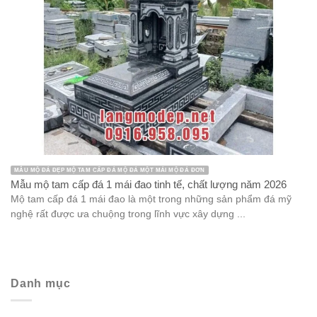
MẪU MỘ ĐÁ ĐẸP MỘ TAM CẤP ĐÁ MỘ ĐÁ MỘT MÁI MỘ ĐÁ ĐƠN
Mẫu mộ tam cấp đá 1 mái đao tinh tế, chất lượng năm 2026
Mộ tam cấp đá 1 mái đao là một trong những sản phẩm đá mỹ
nghệ rất được ưa chuộng trong lĩnh vực xây dựng ...
Danh mục