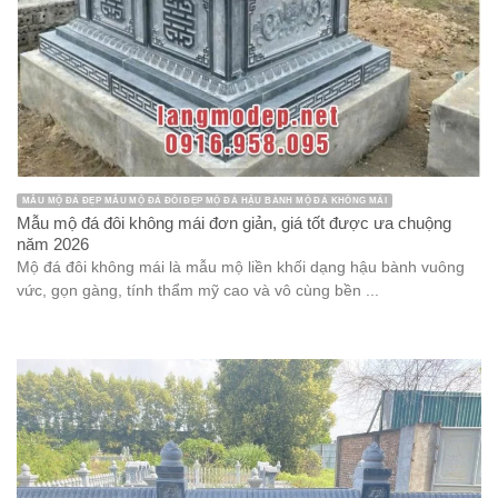
MẪU MỘ ĐÁ ĐẸP MẪU MỘ ĐÁ ĐÔI ĐẸP MỘ ĐÁ HẬU BÀNH MỘ ĐÁ KHÔNG MÁI
Mẫu mộ đá đôi không mái đơn giản, giá tốt được ưa chuộng
năm 2026
Mộ đá đôi không mái là mẫu mộ liền khối dạng hậu bành vuông
vức, gọn gàng, tính thẩm mỹ cao và vô cùng bền ...