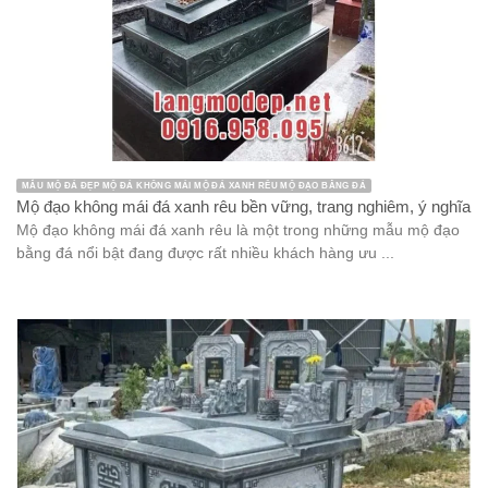
MẪU MỘ ĐÁ ĐẸP MỘ ĐÁ KHÔNG MÁI MỘ ĐÁ XANH RÊU MỘ ĐẠO BẰNG ĐÁ
Mộ đạo không mái đá xanh rêu bền vững, trang nghiêm, ý nghĩa
Mộ đạo không mái đá xanh rêu là một trong những mẫu mộ đạo
bằng đá nổi bật đang được rất nhiều khách hàng ưu ...