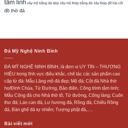
tâm linh
xây mộ bằng đá đẹp
xây tháp để hài cốt
xây mộ tháp bằng đá
đồ thờ đá
Đá Mỹ Nghệ Ninh Bình
ĐÁ MỸ NGHỆ NINH BÌNH, là đơn vị UY TÍN – THƯƠNG
HIỆU trong lĩnh vực điêu khắc, chế tác các sản phẩm cao
cấp từ đá: Mẫu
Lăng mộ đá
đẹp;
Mộ đá
; Cột đá Nhà thờ
họ/Đình Chùa, Từ Đường, Bảo điện, Công trình tâm linh;
Mẫu Cổng đá cho Nhà thờ tổ, Từ đường, Cổng làng; Cuốn
thư đá;
Lan can đá
, Lư hương đá, Rồng đá, Chiếu Rồng
đá, Bàn ghế đá tự nhiên; Tượng phật đá,….
Bài viết mới