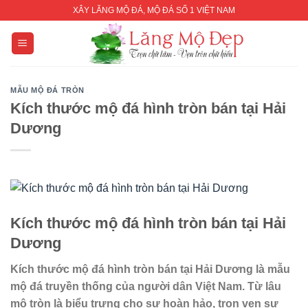
Skip
XÂY LĂNG MỘ ĐÁ, MỘ ĐÁ SỐ 1 VIỆT NAM
to
content
MẪU MỘ ĐÁ TRÒN
Kích thước mộ đá hình tròn bán tại Hải
Dương
Kích thước mộ đá hình tròn bán tại Hải
Dương
Kích thước mộ đá hình tròn bán tại Hải Dương là mẫu
mộ đá truyền thống của người dân Việt Nam. Từ lâu
mộ tròn là biểu trưng cho sự hoàn hảo, trọn vẹn sự