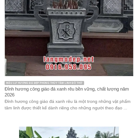
MẪU LƯ HƯƠNG ĐÁ ĐẸP PHONG THỦY TÂM LINH ĐỒ THỜ
Đỉnh hương công giáo đá xanh rêu bền vững, chất lượng năm
2026
Đỉnh hương công giáo đá xanh rêu là một trong những vật phẩm
tâm linh được thiết kế dành riêng cho những người theo đạo ...