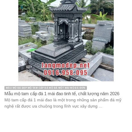
MẪU MỘ ĐÁ ĐẸP MỘ TAM CẤP ĐÁ MỘ ĐÁ MỘT MÁI MỘ ĐÁ ĐƠN
Mẫu mộ tam cấp đá 1 mái đao tinh tế, chất lượng năm 2026
Mộ tam cấp đá 1 mái đao là một trong những sản phẩm đá mỹ
nghệ rất được ưa chuộng trong lĩnh vực xây dựng ...