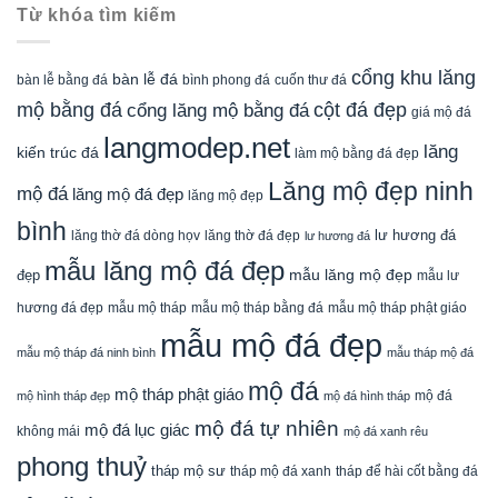
Từ khóa tìm kiếm
cổng khu lăng
bàn lễ đá
cuốn thư đá
bàn lễ bằng đá
bình phong đá
mộ bằng đá
cột đá đẹp
cổng lăng mộ bằng đá
giá mộ đá
langmodep.net
lăng
kiến trúc đá
làm mộ bằng đá đẹp
Lăng mộ đẹp ninh
mộ đá
lăng mộ đá đẹp
lăng mộ đẹp
bình
lăng thờ đá dòng họv
lư hương đá
lăng thờ đá đẹp
lư hương đá
mẫu lăng mộ đá đẹp
mẫu lăng mộ đẹp
đẹp
mẫu lư
mẫu mộ tháp bằng đá
mẫu mộ tháp phật giáo
hương đá đẹp
mẫu mộ tháp
mẫu mộ đá đẹp
mẫu mộ tháp đá ninh bình
mẫu tháp mộ đá
mộ đá
mộ tháp phật giáo
mộ đá
mộ hình tháp đẹp
mộ đá hình tháp
mộ đá tự nhiên
mộ đá lục giác
không mái
mộ đá xanh rêu
phong thuỷ
tháp mộ sư
tháp mộ đá xanh
tháp để hài cốt bằng đá