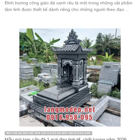
Lăng mộ đá đẹp
Linh Vật Đá
Mẫu lăng thờ chung
Mẫu lư hương đá đẹp
mẫu miếu thờ thần linh bằng đá
Mẫu mộ đá tròn
Mẫu mộ đá đẹp
Mẫu mộ đá đôi đẹp
miếu thờ thần linh
miếu thờ thần linh bằng đá
Miếu thờ đá