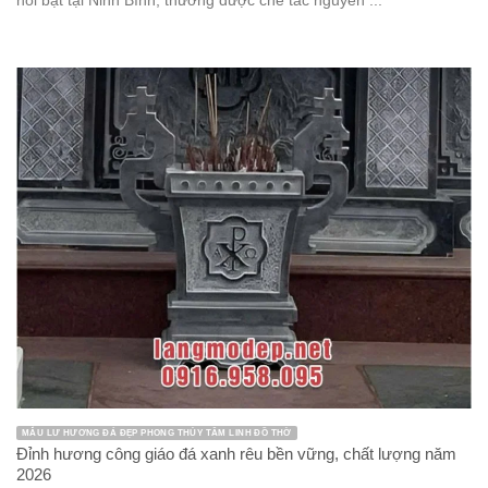
Chó đá
Chưa được phân loại
Công trình
Cổng đá
Cột hiên
Cột Đá
Cột đồng trụ
Cột đồng trụ đá
Cuốn thư đá
Kiến trúc đá
Lan can đá
Lăng mộ đá