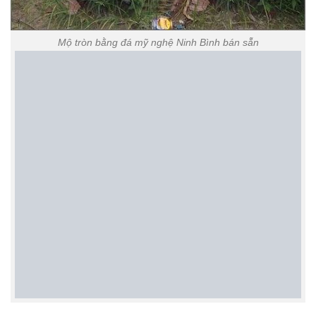
Cơ sở đá mỹ nghệ ninh vân
Địa chỉ : Ninh Vân – Hoa Lư – Ninh Bình
Điện Thoại : Mr Sơn 0916.958.095
Email : langdamyngheninhbinh@gmail.com
Website : langmodep.net
Chuyên mục
Mẫu mộ đá tròn
. Từ khóa
bán sẵn lăng mộ đá tròn đẹp
nhất hiện nay tại quảng ninh
,
hình ảnh lăng mộ đá tròn đẹp nhất hiện
nay tại quảng ninh
,
kích thước lăng mộ đá tròn chuẩn phong thủy tại
quảng ninh
,
lăng mộ tròn bằng đá nguyên khối đẹp tại quảng ninh
,
lăng
mộ tròn bằng đá xanh thanh hóa đẹp tại quảng ninh
,
lăng mộ tròn bằng
đá đẹp tại quảng ninh
,
lăng mộ đá hình tròn đẹp tại quảng ninh
,
mẫu
lăng mộ tròn bằng đá xanh tự nhiên nguyên khối tại quảng ninh
,
mẫu
lăng mộ tròn đá mỹ nghệ ninh bình đẹp tại quảng ninh
,
mẫu lăng mộ