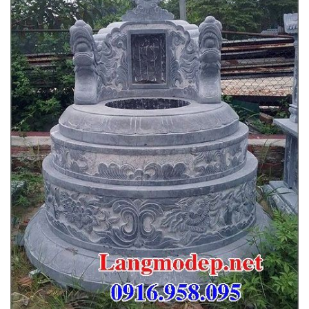
Xem thêm:
100 mẫu mộ tròn làm bằng đá tự nhiên
nguyên khối đẹp nhất
Cơ sở đá mỹ nghệ ninh vân chúng tôi chuyên thi công lắp
đặt :
Khu lăng mộ đá
,
lăng mộ đá đẹp
,
mộ đá đẹp
,
cuốn
thư đá đẹp
,
cổng tam quan đá
,
mộ đá công giáo
,
cây
hương đá thờ ngoài trời
,
đá kê chân cột
,
khu lăng mộ
gia đình bằng đá
,
chiếu rồng nhà thờ họ
,
đài phun
nước bằng đá
,
chó đá phong thủy
,
thiết kế khu lăng
mộ dòng họ bằng đá xanh
,
bức bình phong lăng
mộ
,
cổng đá nhà thờ họ
,
….Trên toàn quốc, với nhiều
mẫu sản phẩm đá mỹ nghệ đẹp,kích thước hợp phong thủy
lỗ ban, với giá thành tốt nhất, chất lượng sản phẩm luôn
đặt lên hàng đầu của cơ sở chúng tôi.
Quý khách hàng liên hệ với chúng tôi để được tư vấn tốt
nhất về sản phẩm theo địa chỉ :