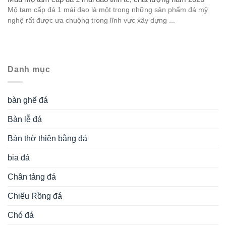
miếu thờ đá
Mộ tam cấp đá
Mộ tháp đá
mộ tổ bằng đá
mộ đá an táng 1 lần
Mộ đá ba mái
Mộ đá hai mái
Mộ đá hậu bành
Mộ đá hình bát giác
Mộ đá hoa cương
Mộ đá không mái
Mộ đá liền kề