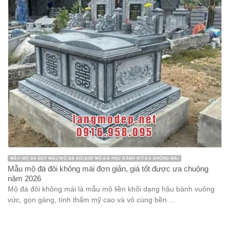
năm 2026
Cột hiên nhà thờ họ đá xanh đen là hạng mục kiến trúc tâm linh
nổi bật tại Ninh Bình, thường được chế tác nguyên ...
MẪU LƯ HƯƠNG ĐÁ ĐẸP PHONG THỦY TÂM LINH ĐỒ THỜ