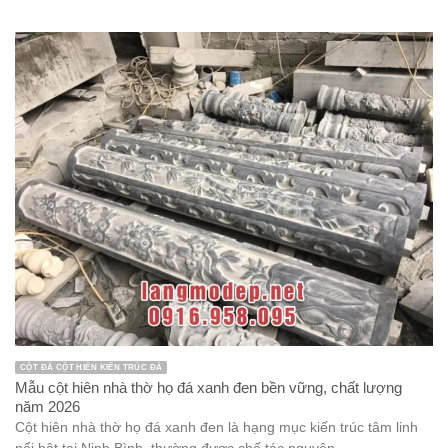
MẪU MỘ ĐÁ ĐẸP MỘ TAM CẤP ĐÁ MỘ ĐÁ MỘT MÁI MỘ ĐÁ ĐƠN
Mẫu mộ tam cấp đá 1 mái đao tinh tế, chất lượng năm 2026
Mộ tam cấp đá 1 mái đao là một trong những sản phẩm đá mỹ
nghệ rất được ưa chuộng trong lĩnh vực xây dựng ...
Danh mục
bàn ghế đá
Bàn lễ đá
Bàn thờ thiên bằng đá
bia đá
Chân tảng đá
Chiếu Rồng đá