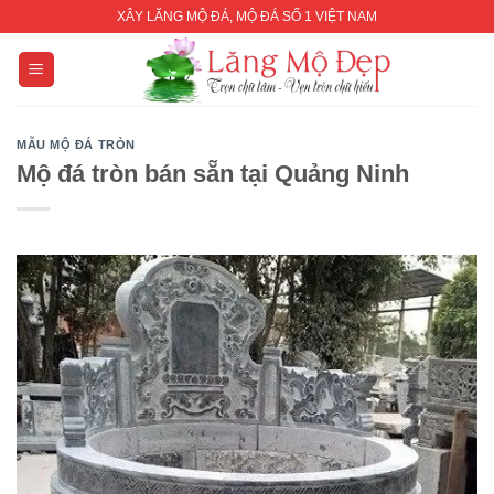
Skip
XÂY LĂNG MỘ ĐÁ, MỘ ĐÁ SỐ 1 VIỆT NAM
to
content
MẪU MỘ ĐÁ TRÒN
Mộ đá tròn bán sẵn tại Quảng Ninh