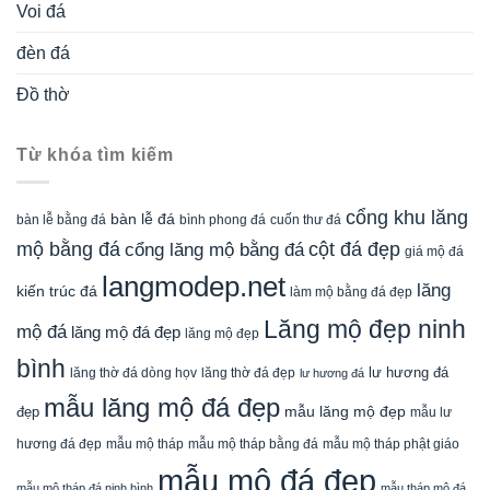
Đỉnh hương công giáo đá xanh rêu bền vững, chất
lượng năm 2026
Liên hệ ngay với chúng tôi
LĂNG MỘ ĐẸP
Đá Mỹ Nghệ Ninh Bình
Địa chỉ:
Làng nghề đá Ninh Vân, Hoa Lư, Ninh Bình
Điện thoại/Zalo:
0916.958.095
Website:
https://langmodep.net
Rất hân hạnh được tư vấn, miễn phí cho quý khách hàng!
Thiết kế website Ninh Bình
NBpage.Com
Copyright 2026 ©
LĂNG MỘ ĐẸP - Tròn chữ Tâm, Vẹn tròn
chữ Hiếu!