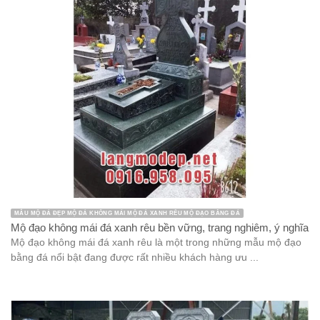
Lan can đá xanh là một trong những mẫu lan can đá nổi bật và
rất được ưa chuộng nhờ độ bền vượt trội, tính ...
CỘT ĐÁ CỘT HIÊN KIẾN TRÚC ĐÁ
Mẫu cột hiên nhà thờ họ đá xanh đen bền vững, chất lượng