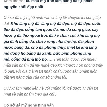
MẪU MỘ ĐÁ ĐẸP MỘ ĐÁ KHÔNG MÁI MỘ ĐÁ XANH RÊU MỘ ĐẠO BẰNG ĐÁ
Mộ đạo không mái đá xanh rêu bền vững, trang nghiêm, ý nghĩa
Mộ đạo không mái đá xanh rêu là một trong những mẫu mộ đạo
bằng đá nổi bật đang được rất nhiều khách hàng ưu ...