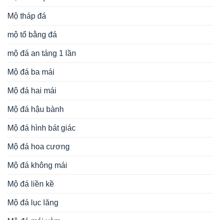
mẫu mộ tháp bằng đá
mẫu mộ tháp phật giáo
hương đá đẹp
mẫu mộ tháp
mẫu mộ đá đẹp
mẫu mộ tháp đá ninh bình
mẫu tháp mộ đá
mộ đá
mộ tháp phật giáo
mộ đá
mộ hình tháp đẹp
mộ đá hình tháp
mộ đá tự nhiên
mộ đá lục giác
không mái
mộ đá xanh rêu
phong thuỷ
tháp mộ sư
tháp mộ đá xanh
tháp để hài cốt bằng đá
tâm linh
xây mộ bằng đá đẹp
xây tháp để hài cốt
xây mộ tháp bằng đá
đồ thờ đá
Đá Mỹ Nghệ Ninh Bình
ĐÁ MỸ NGHỆ NINH BÌNH, là đơn vị UY TÍN – THƯƠNG
HIỆU trong lĩnh vực điêu khắc, chế tác các sản phẩm cao