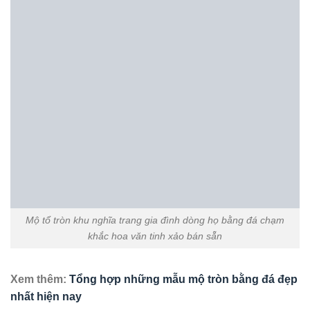
Mộ tròn bằng đá cất để tro hài cốt hỏa táng bán sẵn