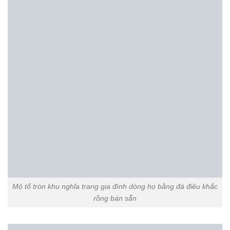
khắc hoa văn tinh xảo bán sẵn
Xem thêm:
Tổng hợp những mẫu mộ tròn bằng đá đẹp
nhất hiện nay
Mẫu mộ đá tròn đẹp thiết kế hiện đại
Mộ tổ tròn khu nghĩa trang gia đình dòng họ bằng đá chạm trổ
tứ quý bán sẵn