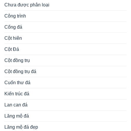
Mộ đá lục lăng
Mộ đá mái vòm
Mộ đá một mái
Mộ đá xanh rêu
mộ đá đơn
Mộ đạo bằng đá
Nghê đá
Ngựa đá
Phong thủy
Rồng đá
Rùa đội bia đá
Sân vườn tiểu cảnh