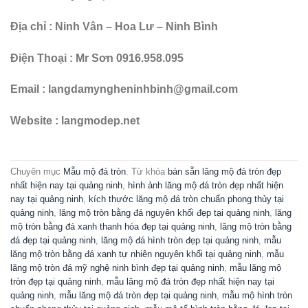
MẪU MỘ ĐÁ ĐẸP MẪU MỘ ĐÁ ĐÔI ĐẸP MỘ ĐÁ HẬU BÀNH MỘ ĐÁ KHÔNG MÁI
Mẫu mộ đá đôi không mái đơn giản, giá tốt được ưa chuộng
năm 2026
Mộ đá đôi không mái là mẫu mộ liền khối dạng hậu bành vuông
vức, gọn gàng, tính thẩm mỹ cao và vô cùng bền ...