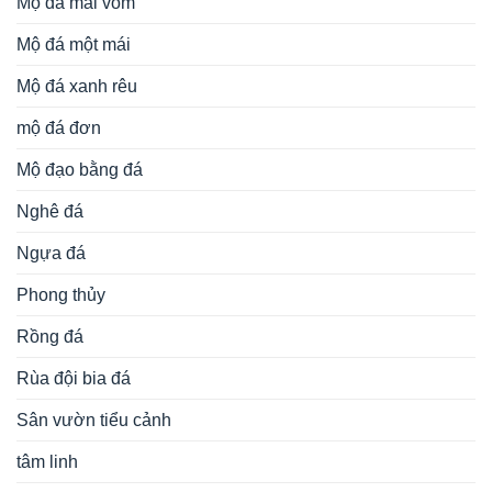
cấp từ đá: Mẫu
Lăng mộ đá
đẹp;
Mộ đá
; Cột đá Nhà thờ
họ/Đình Chùa, Từ Đường, Bảo điện, Công trình tâm linh;
Mẫu Cổng đá cho Nhà thờ tổ, Từ đường, Cổng làng; Cuốn
thư đá;
Lan can đá
, Lư hương đá, Rồng đá, Chiếu Rồng
đá, Bàn ghế đá tự nhiên; Tượng phật đá,….
Bài viết mới
Mộ đạo không mái đá xanh rêu bền vững, trang nghiêm,
ý nghĩa
Mẫu mộ đá đôi không mái đơn giản, giá tốt được ưa
chuộng năm 2026
Mẫu lan can đá xanh tinh tế, sang trọng, bền vững, nổi
bật năm 2026
Mẫu cột hiên nhà thờ họ đá xanh đen bền vững, chất
lượng năm 2026