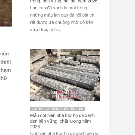
trọng, bền vững, nổi bật năm 2026
Lan can đá xanh là một trong
những mẫu lan can đá nổi bật và
rất được ưa chuộng nhờ độ bền
vượt trội, tính ...
hiên
thiết
 chạm
chữ
CỘT ĐÁ CỘT HIÊN KIẾN TRÚC ĐÁ
Mẫu cột hiên nhà thờ họ đá xanh
đen bền vững, chất lượng năm
2026
Cột hiên nhà thờ họ đá xanh đen là