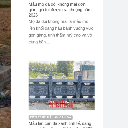
Mẫu mộ đá đôi không mái đơn
giản, giá tốt được ưa chuộng năm
2026
Mộ đá đôi không mái là mẫu mộ
liền khối dạng hậu bành vuông vức,
gọn gàng, tính thẩm mỹ cao và vô
cùng bền ...
KIẾN TRÚC ĐÁ LAN CAN ĐÁ
Mẫu lan can đá xanh tinh tế, sang