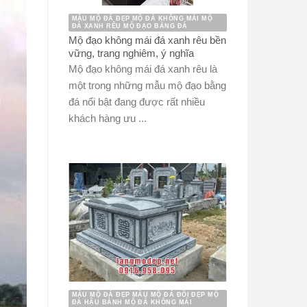
MẪU MỘ ĐÁ ĐẸP MỘ ĐÁ KHÔNG MÁI MỘ
ĐÁ XANH RÊU MỘ ĐẠO BẰNG ĐÁ
Mộ đạo không mái đá xanh rêu bền
vững, trang nghiêm, ý nghĩa
Mộ đạo không mái đá xanh rêu là
một trong những mẫu mộ đạo bằng
đá nổi bật đang được rất nhiều
khách hàng ưu ...
MẪU MỘ ĐÁ ĐẸP MẪU MỘ ĐÁ ĐÔI ĐẸP MỘ
ĐÁ HẬU BÀNH MỘ ĐÁ KHÔNG MÁI