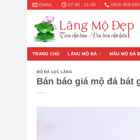
Skip
EMAIL
07:00 - 21:00
0916.958.095
to
content
TRANG CHỦ
LĂNG MỘ ĐÁ
MẪU MỘ ĐÁ 
MỘ ĐÁ LỤC LĂNG
Bán báo giá mộ đá bát 