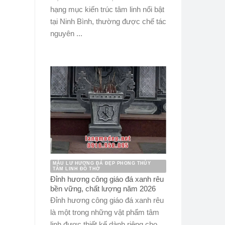
hạng mục kiến trúc tâm linh nổi bật
tại Ninh Bình, thường được chế tác
nguyên ...
MẪU LƯ HƯƠNG ĐÁ ĐẸP PHONG THỦY
TÂM LINH ĐỒ THỜ
Đỉnh hương công giáo đá xanh rêu
bền vững, chất lượng năm 2026
Đỉnh hương công giáo đá xanh rêu
là một trong những vật phẩm tâm
linh được thiết kế dành riêng cho