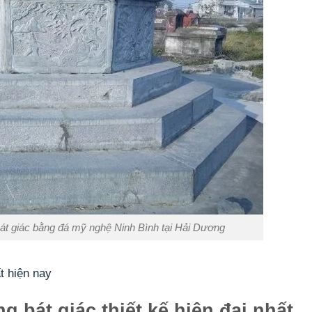
bát giác bằng đá mỹ nghệ Ninh Bình tại Hải Dương
t hiện nay
 bát giác thiết kế hiện đại nhất