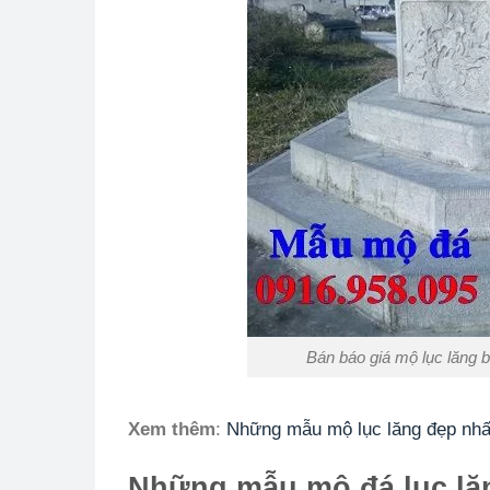
Bán báo giá mộ lục lăng 
Xem thêm
:
Những mẫu mộ lục lăng đẹp nhấ
Những mẫu mộ đá lục lăng