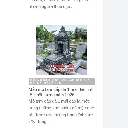
những người theo đạo ...
MẪU MỘ ĐÁ ĐẸP MỘ TAM CẤP ĐÁ MỘ ĐÁ
MỘT MÁI MỘ ĐÁ ĐƠN
Mẫu mộ tam cấp đá 1 mái đao tinh
tế, chất lượng năm 2026
Mộ tam cấp đá 1 mái đao là một
trong những sản phẩm đá mỹ nghệ
rất được ưa chuộng trong lĩnh vực
xây dựng ...