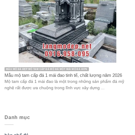
MẪU MỘ ĐÁ ĐẸP MỘ TAM CẤP ĐÁ MỘ ĐÁ MỘT MÁI MỘ ĐÁ ĐƠN
Mẫu mộ tam cấp đá 1 mái đao tinh tế, chất lượng năm 2026
Mộ tam cấp đá 1 mái đao là một trong những sản phẩm đá mỹ
nghệ rất được ưa chuộng trong lĩnh vực xây dựng ...
Danh mục