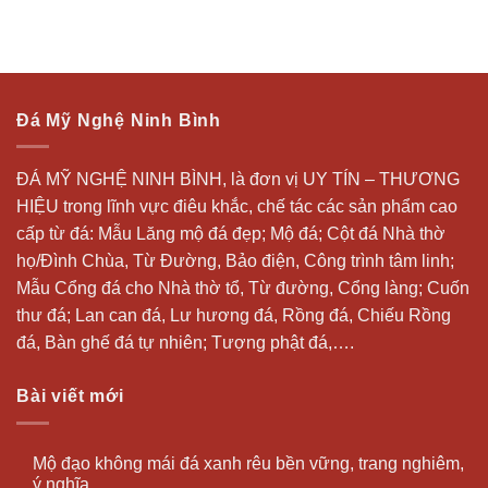
Đá Mỹ Nghệ Ninh Bình
ĐÁ MỸ NGHỆ NINH BÌNH, là đơn vị UY TÍN – THƯƠNG
HIỆU trong lĩnh vực điêu khắc, chế tác các sản phẩm cao
cấp từ đá: Mẫu
Lăng mộ đá
đẹp;
Mộ đá
; Cột đá Nhà thờ
họ/Đình Chùa, Từ Đường, Bảo điện, Công trình tâm linh;
Mẫu Cổng đá cho Nhà thờ tổ, Từ đường, Cổng làng; Cuốn
thư đá;
Lan can đá
, Lư hương đá, Rồng đá, Chiếu Rồng
đá, Bàn ghế đá tự nhiên; Tượng phật đá,….
Bài viết mới
Mộ đạo không mái đá xanh rêu bền vững, trang nghiêm,
ý nghĩa