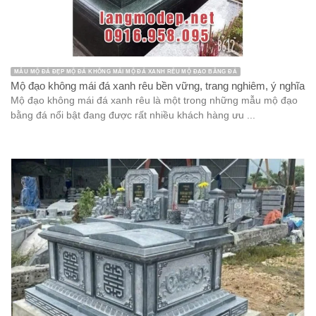
MẪU MỘ ĐÁ ĐẸP MỘ ĐÁ KHÔNG MÁI MỘ ĐÁ XANH RÊU MỘ ĐẠO BẰNG ĐÁ
Mộ đạo không mái đá xanh rêu bền vững, trang nghiêm, ý nghĩa
Mộ đạo không mái đá xanh rêu là một trong những mẫu mộ đạo
bằng đá nổi bật đang được rất nhiều khách hàng ưu ...