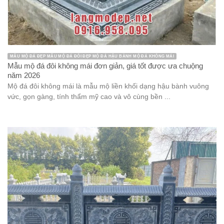
MẪU MỘ ĐÁ ĐẸP MẪU MỘ ĐÁ ĐÔI ĐẸP MỘ ĐÁ HẬU BÀNH MỘ ĐÁ KHÔNG MÁI
Mẫu mộ đá đôi không mái đơn giản, giá tốt được ưa chuộng
năm 2026
Mộ đá đôi không mái là mẫu mộ liền khối dạng hậu bành vuông
vức, gọn gàng, tính thẩm mỹ cao và vô cùng bền ...