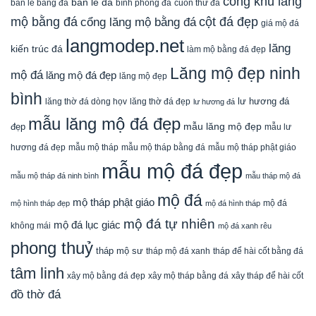
cổng khu lăng
bàn lễ đá
cuốn thư đá
bàn lễ bằng đá
bình phong đá
mộ bằng đá
cột đá đẹp
cổng lăng mộ bằng đá
giá mộ đá
langmodep.net
lăng
kiến trúc đá
làm mộ bằng đá đẹp
Lăng mộ đẹp ninh
mộ đá
lăng mộ đá đẹp
lăng mộ đẹp
bình
lăng thờ đá dòng họv
lư hương đá
lăng thờ đá đẹp
lư hương đá
mẫu lăng mộ đá đẹp
mẫu lăng mộ đẹp
đẹp
mẫu lư
mẫu mộ tháp bằng đá
mẫu mộ tháp phật giáo
hương đá đẹp
mẫu mộ tháp
mẫu mộ đá đẹp
mẫu mộ tháp đá ninh bình
mẫu tháp mộ đá
mộ đá
mộ tháp phật giáo
mộ đá
mộ hình tháp đẹp
mộ đá hình tháp
mộ đá tự nhiên
mộ đá lục giác
không mái
mộ đá xanh rêu
phong thuỷ
tháp mộ sư
tháp mộ đá xanh
tháp để hài cốt bằng đá
tâm linh
xây mộ bằng đá đẹp
xây tháp để hài cốt
xây mộ tháp bằng đá
đồ thờ đá