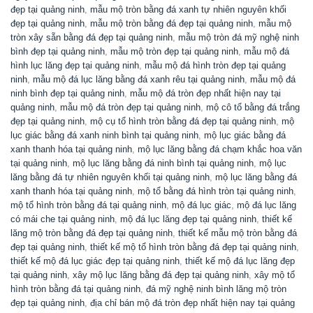
đẹp tại quảng ninh
,
mẫu mộ tròn bằng đá xanh tự nhiên nguyên khối
đẹp tại quảng ninh
,
mẫu mộ tròn bằng đá đẹp tại quảng ninh
,
mẫu mộ
tròn xây sẵn bằng đá đẹp tại quảng ninh
,
mẫu mộ tròn đá mỹ nghệ ninh
bình đẹp tại quảng ninh
,
mẫu mộ tròn đẹp tại quảng ninh
,
mẫu mộ đá
hình lục lăng đẹp tại quảng ninh
,
mẫu mộ đá hình tròn đẹp tại quảng
ninh
,
mẫu mộ đá lục lăng bằng đá xanh rêu tại quảng ninh
,
mẫu mộ đá
ninh bình đẹp tại quảng ninh
,
mẫu mộ đá tròn đẹp nhất hiện nay tại
quảng ninh
,
mẫu mộ đá tròn đẹp tại quảng ninh
,
mộ cô tổ bằng đá trắng
đẹp tại quảng ninh
,
mộ cụ tổ hình tròn bằng đá đẹp tại quảng ninh
,
mộ
lục giác bằng đá xanh ninh bình tại quảng ninh
,
mộ lục giác bằng đá
xanh thanh hóa tại quảng ninh
,
mộ lục lăng bằng đá chạm khắc hoa văn
tại quảng ninh
,
mộ lục lăng bằng đá ninh bình tại quảng ninh
,
mộ lục
lăng bằng đá tự nhiên nguyên khối tại quảng ninh
,
mộ lục lăng bằng đá
xanh thanh hóa tại quảng ninh
,
mộ tổ bằng đá hình tròn tại quảng ninh
,
mộ tổ hình tròn bằng đá tại quảng ninh
,
mộ đá lục giác
,
mộ đá lục lăng
có mái che tại quảng ninh
,
mộ đá lục lăng đẹp tại quảng ninh
,
thiết kế
lăng mộ tròn bằng đá đẹp tại quảng ninh
,
thiết kế mẫu mộ tròn bằng đá
đẹp tại quảng ninh
,
thiết kế mộ tổ hình tròn bằng đá đẹp tại quảng ninh
,
thiết kế mộ đá lục giác đẹp tại quảng ninh
,
thiết kế mộ đá lục lăng đẹp
tại quảng ninh
,
xây mộ lục lăng bằng đá đẹp tại quảng ninh
,
xây mộ tổ
hình tròn bằng đá tại quảng ninh
,
đá mỹ nghệ ninh bình lăng mộ tròn
đẹp tại quảng ninh
,
địa chỉ bán mộ đá tròn đẹp nhất hiện nay tại quảng