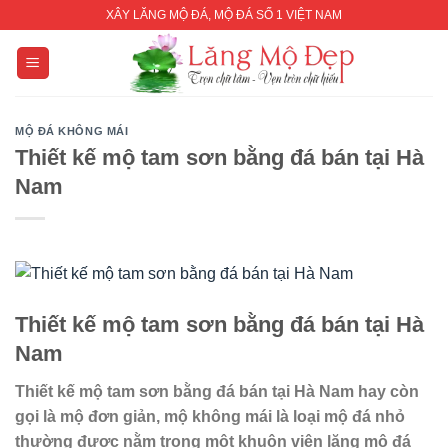
Skip
XÂY LĂNG MỘ ĐÁ, MỘ ĐÁ SỐ 1 VIỆT NAM
to
content
MỘ ĐÁ KHÔNG MÁI
Thiết kế mộ tam sơn bằng đá bán tại Hà
Nam
Thiết kế mộ tam sơn bằng đá
bán
tại
Hà
Nam
Thiết kế mộ tam sơn bằng đá
bán
tại
Hà Nam hay còn
gọi là mộ đơn giản
, mộ không mái là loại mộ đá nhỏ
thường được nằm trong một khuôn viên lăng mộ đá