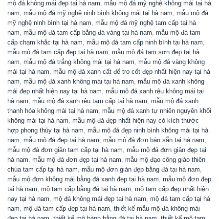
mộ đá không mái đẹp tại hà nam
,
mẫu mộ đá mỹ nghệ không mái tại hà
nam
,
mẫu mộ đá mỹ nghệ ninh bình không mái tại hà nam
,
mẫu mộ đá
mỹ nghệ ninh bình tại hà nam
,
mẫu mộ đá mỹ nghệ tam cấp tại hà
nam
,
mẫu mộ đá tam cấp bằng đá vàng tại hà nam
,
mẫu mộ đá tam
cấp chạm khắc tại hà nam
,
mẫu mộ đá tam cấp ninh bình tại hà nam
,
mẫu mộ đá tam cấp đẹp tại hà nam
,
mẫu mộ đá tam sơn đẹp tại hà
nam
,
mẫu mộ đá trắng không mái tại hà nam
,
mẫu mộ đá vàng không
mái tại hà nam
,
mẫu mộ đá xanh cất để tro cốt đẹp nhất hiện nay tại hà
nam
,
mẫu mộ đá xanh không mái tại hà nam
,
mẫu mộ đá xanh không
mái đẹp nhất hiện nay tại hà nam
,
mẫu mộ đá xanh rêu không mái tại
hà nam
,
mẫu mộ đá xanh rêu tam cấp tại hà nam
,
mẫu mộ đá xanh
thanh hóa không mái tại hà nam
,
mẫu mộ đá xanh tự nhiên nguyên khối
không mái tại hà nam
,
mẫu mộ đá đẹp nhất hiện nay có kích thước
hợp phong thủy tại hà nam
,
mẫu mộ đá đẹp ninh bình không mái tại hà
nam
,
mẫu mộ đá đẹp tại hà nam
,
mẫu mộ đá đơn bán sẵn tại hà nam
,
mẫu mộ đá đơn giản tam cấp tại hà nam
,
mẫu mộ đá đơn giản đẹp tại
hà nam
,
mẫu mộ đá đơn đẹp tại hà nam
,
mẫu mộ đạo công giáo thiên
chúa tam cấp tại hà nam
,
mẫu mộ đơn giản đẹp bằng đá tại hà nam
,
mẫu mộ đơn không mái bằng đá xanh đẹp tại hà nam
,
mẫu mộ đơn đẹp
tại hà nam
,
mộ tam cấp bằng đá tại hà nam
,
mộ tam cấp đẹp nhất hiện
nay tại hà nam
,
mộ đá không mái đẹp tại hà nam
,
mộ đá tam cấp tại hà
nam
,
mộ đá tam cấp đẹp tại hà nam
,
thiết kế mẫu mộ đá không mái
đẹp tại hà nam
,
thiết kế mộ bành bằng đá tại hà nam
,
thiết kế mộ tam