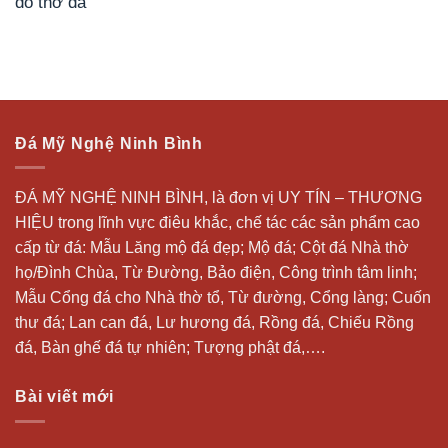
đồ thờ đá
Đá Mỹ Nghệ Ninh Bình
ĐÁ MỸ NGHỆ NINH BÌNH, là đơn vị UY TÍN – THƯƠNG
HIỆU trong lĩnh vực điêu khắc, chế tác các sản phẩm cao
cấp từ đá: Mẫu
Lăng mộ đá
đẹp;
Mộ đá
; Cột đá Nhà thờ
họ/Đình Chùa, Từ Đường, Bảo điện, Công trình tâm linh;
Mẫu Cổng đá cho Nhà thờ tổ, Từ đường, Cổng làng; Cuốn
thư đá;
Lan can đá
, Lư hương đá, Rồng đá, Chiếu Rồng
đá, Bàn ghế đá tự nhiên; Tượng phật đá,….
Bài viết mới