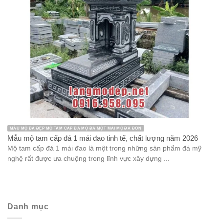
MẪU MỘ ĐÁ ĐẸP MỘ TAM CẤP ĐÁ MỘ ĐÁ MỘT MÁI MỘ ĐÁ ĐƠN
Mẫu mộ tam cấp đá 1 mái đao tinh tế, chất lượng năm 2026
Mộ tam cấp đá 1 mái đao là một trong những sản phẩm đá mỹ
nghệ rất được ưa chuộng trong lĩnh vực xây dựng ...
Danh mục