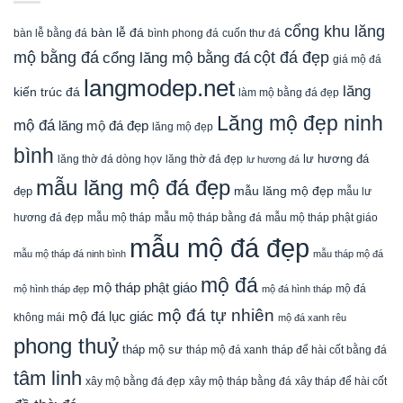
cổng khu lăng
bàn lễ đá
cuốn thư đá
bàn lễ bằng đá
bình phong đá
mộ bằng đá
cột đá đẹp
cổng lăng mộ bằng đá
giá mộ đá
langmodep.net
lăng
kiến trúc đá
làm mộ bằng đá đẹp
Lăng mộ đẹp ninh
mộ đá
lăng mộ đá đẹp
lăng mộ đẹp
bình
lăng thờ đá dòng họv
lư hương đá
lăng thờ đá đẹp
lư hương đá
mẫu lăng mộ đá đẹp
mẫu lăng mộ đẹp
đẹp
mẫu lư
mẫu mộ tháp bằng đá
mẫu mộ tháp phật giáo
hương đá đẹp
mẫu mộ tháp
mẫu mộ đá đẹp
mẫu mộ tháp đá ninh bình
mẫu tháp mộ đá
mộ đá
mộ tháp phật giáo
mộ đá
mộ hình tháp đẹp
mộ đá hình tháp
mộ đá tự nhiên
mộ đá lục giác
không mái
mộ đá xanh rêu
phong thuỷ
tháp mộ sư
tháp mộ đá xanh
tháp để hài cốt bằng đá
tâm linh
xây mộ bằng đá đẹp
xây tháp để hài cốt
xây mộ tháp bằng đá