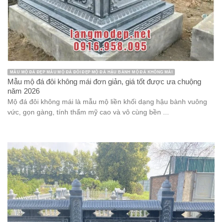
MẪU MỘ ĐÁ ĐẸP MẪU MỘ ĐÁ ĐÔI ĐẸP MỘ ĐÁ HẬU BÀNH MỘ ĐÁ KHÔNG MÁI
Mẫu mộ đá đôi không mái đơn giản, giá tốt được ưa chuộng
năm 2026
Mộ đá đôi không mái là mẫu mộ liền khối dạng hậu bành vuông
vức, gọn gàng, tính thẩm mỹ cao và vô cùng bền ...