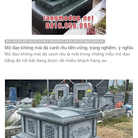
MẪU MỘ ĐÁ ĐẸP MỘ ĐÁ KHÔNG MÁI MỘ ĐÁ XANH RÊU MỘ ĐẠO BẰNG ĐÁ
Mộ đạo không mái đá xanh rêu bền vững, trang nghiêm, ý nghĩa
Mộ đạo không mái đá xanh rêu là một trong những mẫu mộ đạo
bằng đá nổi bật đang được rất nhiều khách hàng ưu ...