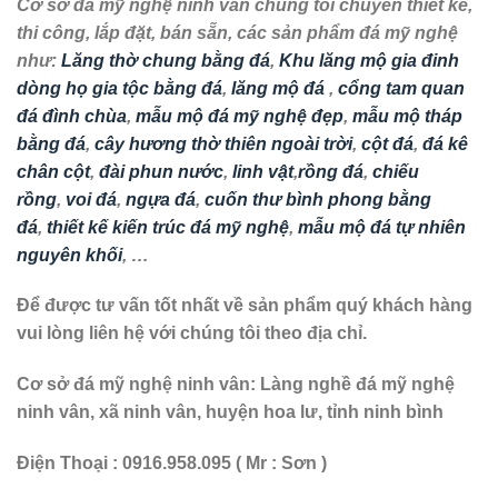
Cơ sở đá mỹ nghệ ninh vân chúng tôi chuyên thiết kế,
thi công, lắp đặt, bán sẵn, các sản phẩm đá mỹ nghệ
như:
Lăng thờ chung bằng đá
,
Khu lăng mộ gia đinh
dòng họ gia tộc bằng đá
,
lăng mộ đá
,
cổng tam quan
đá đình chùa
,
mẫu mộ đá mỹ nghệ đẹp
,
mẫu mộ tháp
bằng đá
,
cây hương thờ thiên ngoài trời
,
cột đá
,
đá kê
chân cột
,
đài phun nước
,
linh vật
,
rồng đá
,
chiếu
rồng
,
voi đá
,
ngựa đá
,
cuốn thư bình phong bằng
đá
,
thiết kế kiến trúc đá mỹ nghệ
,
mẫu mộ đá tự nhiên
nguyên khối
, …
Để được tư vấn tốt nhất về sản phẩm quý khách hàng
vui lòng liên hệ với chúng tôi theo địa chỉ.
Cơ sở đá mỹ nghệ ninh vân:
Làng nghề đá mỹ nghệ
ninh vân, xã ninh vân, huyện hoa lư, tỉnh ninh bình
Điện Thoại : 0916.958.095 ( Mr : Sơn )