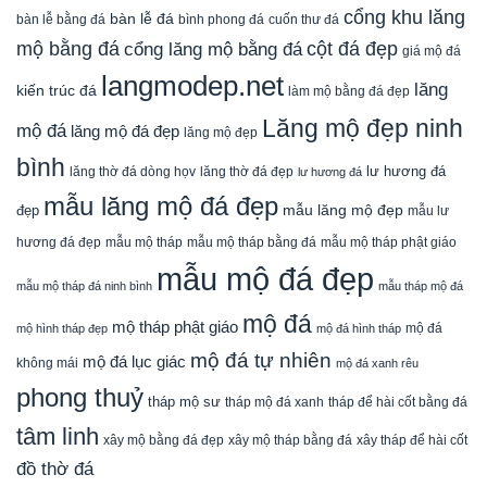
cổng khu lăng
bàn lễ đá
cuốn thư đá
bàn lễ bằng đá
bình phong đá
mộ bằng đá
cột đá đẹp
cổng lăng mộ bằng đá
giá mộ đá
langmodep.net
lăng
kiến trúc đá
làm mộ bằng đá đẹp
Lăng mộ đẹp ninh
mộ đá
lăng mộ đá đẹp
lăng mộ đẹp
bình
lăng thờ đá dòng họv
lư hương đá
lăng thờ đá đẹp
lư hương đá
mẫu lăng mộ đá đẹp
mẫu lăng mộ đẹp
đẹp
mẫu lư
mẫu mộ tháp bằng đá
mẫu mộ tháp phật giáo
hương đá đẹp
mẫu mộ tháp
mẫu mộ đá đẹp
mẫu mộ tháp đá ninh bình
mẫu tháp mộ đá
mộ đá
mộ tháp phật giáo
mộ đá
mộ hình tháp đẹp
mộ đá hình tháp
mộ đá tự nhiên
mộ đá lục giác
không mái
mộ đá xanh rêu
phong thuỷ
tháp mộ sư
tháp mộ đá xanh
tháp để hài cốt bằng đá
tâm linh
xây mộ bằng đá đẹp
xây tháp để hài cốt
xây mộ tháp bằng đá
đồ thờ đá