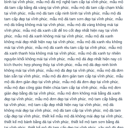
bình tại vĩnh phúc
,
mẫu mộ đá mỹ nghệ tam cấp tại vĩnh phúc
,
mẫu mộ
đá tam cấp bằng đá vàng tại vĩnh phúc
,
mẫu mộ đá tam cấp chạm khắc
tại vĩnh phúc
,
mẫu mộ đá tam cấp ninh bình tại vĩnh phúc
,
mẫu mộ đá
tam cấp đẹp tại vĩnh phúc
,
mẫu mộ đá tam sơn đẹp tại vĩnh phúc
,
mẫu
mộ đá trắng không mái tại vĩnh phúc
,
mẫu mộ đá vàng không mái tại
vĩnh phúc
,
mẫu mộ đá xanh cất để tro cốt đẹp nhất hiện nay tại vĩnh
phúc
,
mẫu mộ đá xanh không mái tại vĩnh phúc
,
mẫu mộ đá xanh
không mái đẹp nhất hiện nay tại vĩnh phúc
,
mẫu mộ đá xanh rêu không
mái tại vĩnh phúc
,
mẫu mộ đá xanh rêu tam cấp tại vĩnh phúc
,
mẫu mộ
đá xanh thanh hóa không mái tại vĩnh phúc
,
mẫu mộ đá xanh tự nhiên
nguyên khối không mái tại vĩnh phúc
,
mẫu mộ đá đẹp nhất hiện nay có
kích thước hợp phong thủy tại vĩnh phúc
,
mẫu mộ đá đẹp ninh bình
không mái tại vĩnh phúc
,
mẫu mộ đá đẹp tại vĩnh phúc
,
mẫu mộ đá đơn
bán sẵn tại vĩnh phúc
,
mẫu mộ đá đơn giản tam cấp tại vĩnh phúc
,
mẫu
mộ đá đơn giản đẹp tại vĩnh phúc
,
mẫu mộ đá đơn đẹp tại vĩnh phúc
,
mẫu mộ đạo công giáo thiên chúa tam cấp tại vĩnh phúc
,
mẫu mộ đơn
giản đẹp bằng đá tại vĩnh phúc
,
mẫu mộ đơn không mái bằng đá xanh
đẹp tại vĩnh phúc
,
mẫu mộ đơn đẹp tại vĩnh phúc
,
mộ tam cấp bằng đá
tại vĩnh phúc
,
mộ tam cấp đẹp nhất hiện nay tại vĩnh phúc
,
mộ đá
không mái đẹp tại vĩnh phúc
,
mộ đá tam cấp tại vĩnh phúc
,
mộ đá tam
cấp đẹp tại vĩnh phúc
,
thiết kế mẫu mộ đá không mái đẹp tại vĩnh phúc
,
thiết kế mộ bành bằng đá tại vĩnh phúc
,
thiết kế mộ tam sơn bằng đá
tại vĩnh phúc
,
thiết kế mộ đá tam cấp đẹp tại vĩnh phúc
,
xây mộ đá đơn