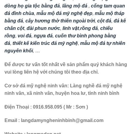
dòng họ gia tộc bằng đá
,
lăng mộ đá
,
cổng tam quan
đá đình chùa
,
mẫu mộ đá mỹ nghệ đẹp
,
mẫu mộ tháp
bằng đá
,
cây hương thờ thiên ngoài trời
,
cột đá
,
đá kê
chân cột
,
đài phun nước
,
linh vật
,
rồng đá
,
chiếu
rồng
,
voi đá
,
ngựa đá
,
cuốn thư bình phong bằng
đá
,
thiết kế kiến trúc đá mỹ nghệ
,
mẫu mộ đá tự nhiên
nguyên khối
, …
Để được tư vấn tốt nhất về sản phẩm quý khách hàng
vui lòng liên hệ với chúng tôi theo địa chỉ.
Cơ sở đá mỹ nghệ ninh vân:
Làng nghề đá mỹ nghệ
ninh vân, xã ninh vân, huyện hoa lư, tỉnh ninh bình
Điện Thoại : 0916.958.095 ( Mr : Sơn )
Email : langdamyngheninhbinh@gmail.com