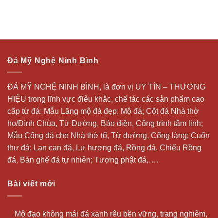
Đá Mỹ Nghệ Ninh Bình
ĐÁ MỸ NGHỆ NINH BÌNH, là đơn vị UY TÍN – THƯƠNG
HIỆU trong lĩnh vực điêu khắc, chế tác các sản phẩm cao
cấp từ đá: Mẫu
Lăng mộ đá
đẹp;
Mộ đá
; Cột đá Nhà thờ
họ/Đình Chùa, Từ Đường, Bảo điện, Công trình tâm linh;
Mẫu Cổng đá cho Nhà thờ tổ, Từ đường, Cổng làng; Cuốn
thư đá;
Lan can đá
, Lư hương đá, Rồng đá, Chiếu Rồng
đá, Bàn ghế đá tự nhiên; Tượng phật đá,….
Bài viết mới
Mộ đạo không mái đá xanh rêu bền vững, trang nghiêm,