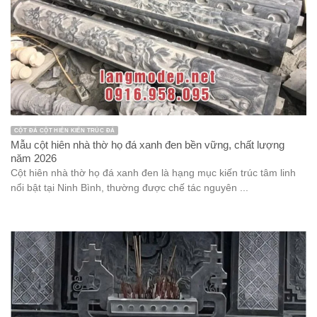
CỘT ĐÁ CỘT HIÊN KIẾN TRÚC ĐÁ
Mẫu cột hiên nhà thờ họ đá xanh đen bền vững, chất lượng
năm 2026
Cột hiên nhà thờ họ đá xanh đen là hạng mục kiến trúc tâm linh
nổi bật tại Ninh Bình, thường được chế tác nguyên ...