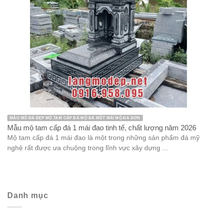
MẪU MỘ ĐÁ ĐẸP MỘ TAM CẤP ĐÁ MỘ ĐÁ MỘT MÁI MỘ ĐÁ ĐƠN
Mẫu mộ tam cấp đá 1 mái đao tinh tế, chất lượng năm 2026
Mộ tam cấp đá 1 mái đao là một trong những sản phẩm đá mỹ
nghệ rất được ưa chuộng trong lĩnh vực xây dựng ...
Danh mục