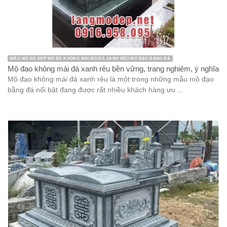
MẪU MỘ ĐÁ ĐẸP MỘ ĐÁ KHÔNG MÁI MỘ ĐÁ XANH RÊU MỘ ĐẠO BẰNG ĐÁ
Mộ đạo không mái đá xanh rêu bền vững, trang nghiêm, ý nghĩa
Mộ đạo không mái đá xanh rêu là một trong những mẫu mộ đạo
bằng đá nổi bật đang được rất nhiều khách hàng ưu ...