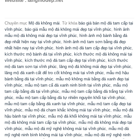
Website : langmodep.net
Chuyên mục
Mộ đá không mái
. Từ khóa
báo giá bán mộ đá tam cấp tại
vĩnh phúc
,
báo giá mẫu mộ đá không mái đẹp tại vĩnh phúc
,
hình ảnh
mẫu mộ đá không mái đẹp tại vĩnh phúc
,
hình ảnh mộ bành bằng đá
đẹp nhất hiện nay tại vĩnh phúc
,
hình ảnh mộ tam sơn bằng đá đẹp
nhất hiện nay tại vĩnh phúc
,
hình ảnh mộ đá tam cấp đẹp tại vĩnh phúc
,
kích thước mộ bành đá tại vĩnh phúc
,
kích thước mộ đá không mái tại
vĩnh phúc
,
kích thước mộ đá tam cấp đẹp tại vĩnh phúc
,
kích thước
mộ đá tam sơn tại vĩnh phúc
,
lăng mộ đá không mái đẹp tại vĩnh phúc
,
lăng mộ đá xanh cất để tro cốt không mái tại vĩnh phúc
,
mẫu mộ hậu
bành bằng đá tại vĩnh phúc
,
mẫu mộ không mái bằng đá xanh đẹp tại
vĩnh phúc
,
mẫu mộ tam cấ đá xanh ninh bình tại vĩnh phúc
,
mẫu mộ
tam cấp bằng đá tại vĩnh phúc
,
mẫu mộ tam cấp bằng đá trắng tại vĩnh
phúc
,
mẫu mộ tam cấp bằng đá tự nhiên nguyên khối tại vĩnh phúc
,
mẫu mộ tam cấp bằng đá xanh tại vĩnh phúc
,
mẫu mộ tam cấp đẹp tại
vĩnh phúc
,
mẫu mộ đá chạm khắc không mái tại vĩnh phúc
,
mẫu mộ đá
hậu bành tại vĩnh phúc
,
mẫu mộ đá khối không mái tại vĩnh phúc
,
mẫu
mộ đá không mái tam cấp tại vĩnh phúc
,
mẫu mộ đá không mái đẹp tại
vĩnh phúc
,
mẫu mộ đá mỹ nghệ không mái tại vĩnh phúc
,
mẫu mộ đá
mỹ nghệ ninh bình không mái tại vĩnh phúc
,
mẫu mộ đá mỹ nghệ ninh