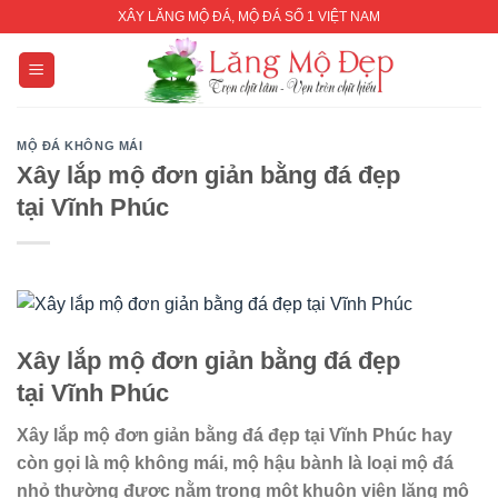
Skip
XÂY LĂNG MỘ ĐÁ, MỘ ĐÁ SỐ 1 VIỆT NAM
to
content
MỘ ĐÁ KHÔNG MÁI
Xây lắp mộ đơn giản bằng đá đẹp
tại Vĩnh Phúc
Xây lắp mộ
đơn giản
bằng đá đẹp
tại
Vĩnh Phúc
Xây lắp mộ
đơn giản
bằng đá đẹp
tại
Vĩnh Phúc hay
còn gọi là mộ
không mái,
mộ hậu bành là loại mộ đá
nhỏ thường được nằm trong một khuôn viên lăng mộ