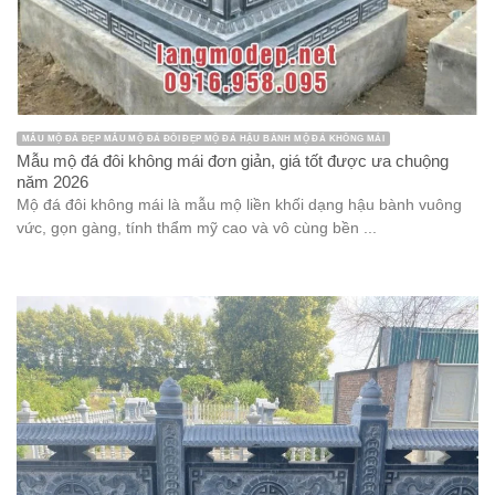
MẪU MỘ ĐÁ ĐẸP MẪU MỘ ĐÁ ĐÔI ĐẸP MỘ ĐÁ HẬU BÀNH MỘ ĐÁ KHÔNG MÁI
Mẫu mộ đá đôi không mái đơn giản, giá tốt được ưa chuộng
năm 2026
Mộ đá đôi không mái là mẫu mộ liền khối dạng hậu bành vuông
vức, gọn gàng, tính thẩm mỹ cao và vô cùng bền ...