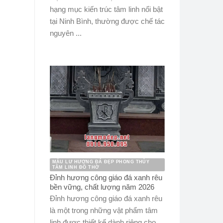
hạng mục kiến trúc tâm linh nổi bật
tại Ninh Bình, thường được chế tác
nguyên ...
MẪU LƯ HƯƠNG ĐÁ ĐẸP PHONG THỦY
TÂM LINH ĐỒ THỜ
Đỉnh hương công giáo đá xanh rêu
bền vững, chất lượng năm 2026
Đỉnh hương công giáo đá xanh rêu
là một trong những vật phẩm tâm
linh được thiết kế dành riêng cho