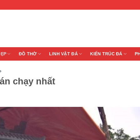
ĐẸP
ĐỒ THỜ
LINH VẬT ĐÁ
KIẾN TRÚC ĐÁ
P
P
án chạy nhất