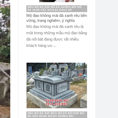
MẪU MỘ ĐÁ ĐẸP MỘ ĐÁ KHÔNG MÁI MỘ
ĐÁ XANH RÊU MỘ ĐẠO BẰNG ĐÁ
Mộ đạo không mái đá xanh rêu bền
vững, trang nghiêm, ý nghĩa
Mộ đạo không mái đá xanh rêu là
một trong những mẫu mộ đạo bằng
đá nổi bật đang được rất nhiều
khách hàng ưu ...
MẪU MỘ ĐÁ ĐẸP MẪU MỘ ĐÁ ĐÔI ĐẸP MỘ
ĐÁ HẬU BÀNH MỘ ĐÁ KHÔNG MÁI