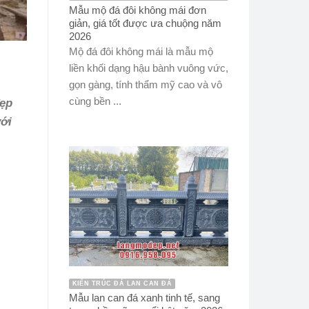
Mẫu mộ đá đôi không mái đơn
giản, giá tốt được ưa chuộng năm
2026
Mộ đá đôi không mái là mẫu mộ
liền khối dạng hậu bành vuông vức,
gọn gàng, tính thẩm mỹ cao và vô
cùng bền ...
đẹp
với
KIẾN TRÚC ĐÁ LAN CAN ĐÁ
Mẫu lan can đá xanh tinh tế, sang