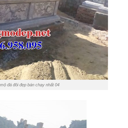
mộ đá đôi đẹp bán chạy nhất 04