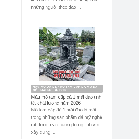
những người theo đạo ...
MẪU MỘ ĐÁ ĐẸP MỘ TAM CẤP ĐÁ MỘ ĐÁ
MỘT MÁI MỘ ĐÁ ĐƠN
Mẫu mộ tam cấp đá 1 mái đao tinh
tế, chất lượng năm 2026
Mộ tam cấp đá 1 mái đao là một
trong những sản phẩm đá mỹ nghệ
rất được ưa chuộng trong lĩnh vực
xây dựng ...