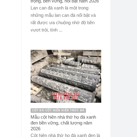
trọng, bền vững, nổi bật năm 2026
Lan can đá xanh là một trong
những mẫu lan can đá nổi bật và
rất được ưa chuộng nhờ độ bền
vượt trội, tính ...
CỘT ĐÁ CỘT HIÊN KIẾN TRÚC ĐÁ
Mẫu cột hiên nhà thờ họ đá xanh
đen bền vững, chất lượng năm
2026
Cột hiên nhà thờ họ đá xanh đen là