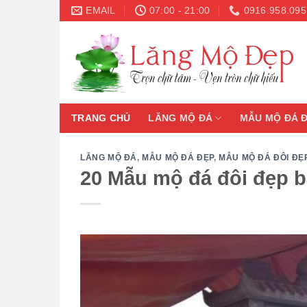
Skip
EMAIL
07:00 - 21:00
0916.958.095
to
content
TRANG CHỦ
LĂNG MỘ ĐÁ
MẪU MỘ ĐÁ 
LĂNG MỘ ĐÁ
,
MẪU MỘ ĐÁ ĐẸP
,
MẪU MỘ ĐÁ ĐÔI ĐẸ
20 Mẫu mộ đá đôi đẹp b