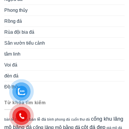
Phong thủy
Rồng đá
Rùa đội bia đá
Sân vườn tiểu cảnh
tâm linh
Voi đá
đèn đá
Đồ thờ
Từ khóa tìm kiếm
cổng khu lăng
bàn lễ đá
cuốn thư đá
bàn lễ bằng đá
bình phong đá
mộ bằng đá
cột đá đẹp
cổng lăng mộ bằng đá
giá mộ đá