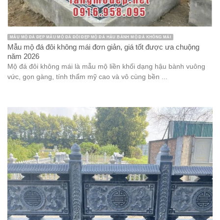
MẪU MỘ ĐÁ ĐẸP MẪU MỘ ĐÁ ĐÔI ĐẸP MỘ ĐÁ HẬU BÀNH MỘ ĐÁ KHÔNG MÁI
Mẫu mộ đá đôi không mái đơn giản, giá tốt được ưa chuộng
năm 2026
Mộ đá đôi không mái là mẫu mộ liền khối dạng hậu bành vuông
vức, gọn gàng, tính thẩm mỹ cao và vô cùng bền ...