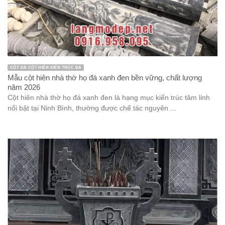
CỘT ĐÁ CỘT HIÊN KIẾN TRÚC ĐÁ
Mẫu cột hiên nhà thờ họ đá xanh đen bền vững, chất lượng
năm 2026
Cột hiên nhà thờ họ đá xanh đen là hạng mục kiến trúc tâm linh
nổi bật tại Ninh Bình, thường được chế tác nguyên ...