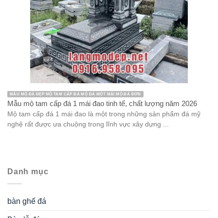
MẪU MỘ ĐÁ ĐẸP MỘ TAM CẤP ĐÁ MỘ ĐÁ MỘT MÁI MỘ ĐÁ ĐƠN
Mẫu mộ tam cấp đá 1 mái đao tinh tế, chất lượng năm 2026
Mộ tam cấp đá 1 mái đao là một trong những sản phẩm đá mỹ
nghệ rất được ưa chuộng trong lĩnh vực xây dựng ...
Danh mục
bàn ghế đá