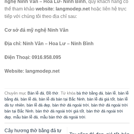
nghệ Ninh Vân – Hoa Lư- Ninh Bình
, quý khách hàng có
thể tham khảo
website: langmodep.net
hoặc liên hệ trực
tiếp với chúng tôi theo địa chỉ sau:
Cơ sở đá mỹ nghệ Ninh Vân
Địa chỉ: Ninh Vân – Hoa Lư – Ninh Bình
Điện Thoại: 0916.958.095
Website: langmodep.net
Chuyên mục
Bàn lễ đá
,
Đồ thờ
. Từ khóa
bà thờ bằng đá
,
bàn lễ
,
bàn lễ
bằng đá
,
bàn lễ đá
,
bàn lễ đá bán tại Bắc Ninh
,
bàn lễ đá giá tốt
,
bàn lễ
đá tự nhiên
,
bàn lễ đá đẹp
,
bàn thờ đá ngoài trời
,
bàn thờ đá ngoài trời
bán tại Bắc Ninh
,
bàn thờ đá ngoài trời giá tốt
,
bàn thờ đá ngoài trời
đẹp
,
mẫu bàn lễ đá
,
mẫu bàn thờ đá ngoài trời
.
Cây hương thờ bằng đá tự