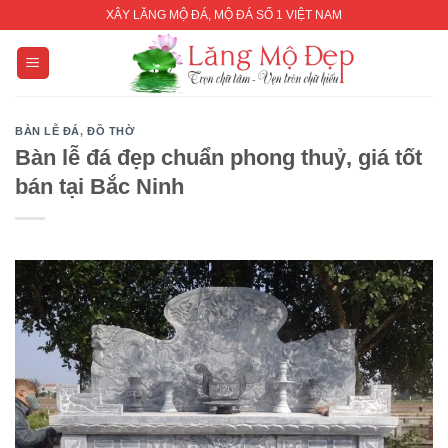
Skip
XÂY LĂNG MỘ ĐÁ, MỘ ĐÁ SỐ 1 VIỆT NAM
to
content
BÀN LỄ ĐÁ
,
ĐỒ THỜ
Bàn lễ đá đẹp chuẩn phong thuỷ, giá tốt
bán tại Bắc Ninh