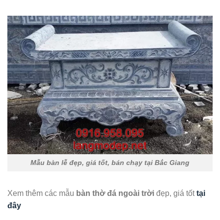
Mẫu bàn lễ đẹp, giá tốt, bán chạy tại Bắc Giang
Xem thêm các mẫu
bàn thờ đá ngoài trời
đẹp, giá tốt
tại
đây