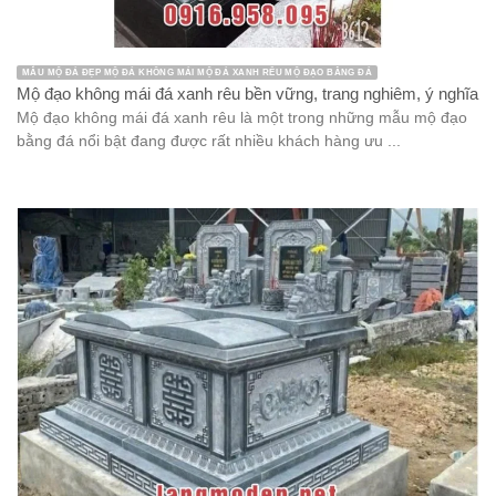
MẪU MỘ ĐÁ ĐẸP MỘ ĐÁ KHÔNG MÁI MỘ ĐÁ XANH RÊU MỘ ĐẠO BẰNG ĐÁ
Mộ đạo không mái đá xanh rêu bền vững, trang nghiêm, ý nghĩa
Mộ đạo không mái đá xanh rêu là một trong những mẫu mộ đạo
bằng đá nổi bật đang được rất nhiều khách hàng ưu ...