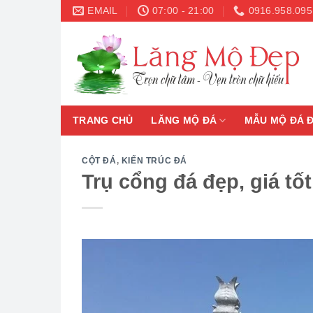
Skip
EMAIL
07:00 - 21:00
0916.958.095
to
content
TRANG CHỦ
LĂNG MỘ ĐÁ
MẪU MỘ ĐÁ 
CỘT ĐÁ
,
KIẾN TRÚC ĐÁ
Trụ cổng đá đẹp, giá tố