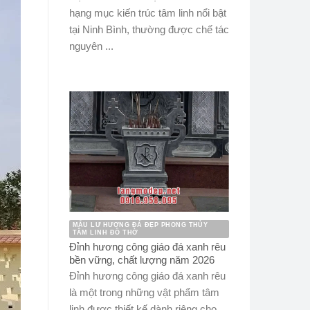
hạng mục kiến trúc tâm linh nổi bật
tại Ninh Bình, thường được chế tác
nguyên ...
MẪU LƯ HƯƠNG ĐÁ ĐẸP PHONG THỦY
TÂM LINH ĐỒ THỜ
Đỉnh hương công giáo đá xanh rêu
bền vững, chất lượng năm 2026
Đỉnh hương công giáo đá xanh rêu
là một trong những vật phẩm tâm
linh được thiết kế dành riêng cho