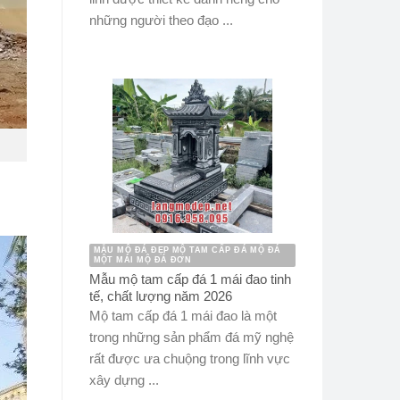
những người theo đạo ...
MẪU MỘ ĐÁ ĐẸP MỘ TAM CẤP ĐÁ MỘ ĐÁ
MỘT MÁI MỘ ĐÁ ĐƠN
Mẫu mộ tam cấp đá 1 mái đao tinh
tế, chất lượng năm 2026
Mộ tam cấp đá 1 mái đao là một
trong những sản phẩm đá mỹ nghệ
rất được ưa chuộng trong lĩnh vực
xây dựng ...