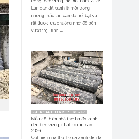
trọng, bền vững, nổi bật năm 2026
Lan can đá xanh là một trong
những mẫu lan can đá nổi bật và
rất được ưa chuộng nhờ độ bền
vượt trội, tính ...
CỘT ĐÁ CỘT HIÊN KIẾN TRÚC ĐÁ
Mẫu cột hiên nhà thờ họ đá xanh
đen bền vững, chất lượng năm
2026
Cột hiên nhà thờ họ đá xanh đen là