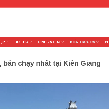
ĐẸP
ĐỒ THỜ
LINH VẬT ĐÁ
KIẾN TRÚC ĐÁ
P
t, bán chạy nhất tại Kiên Giang