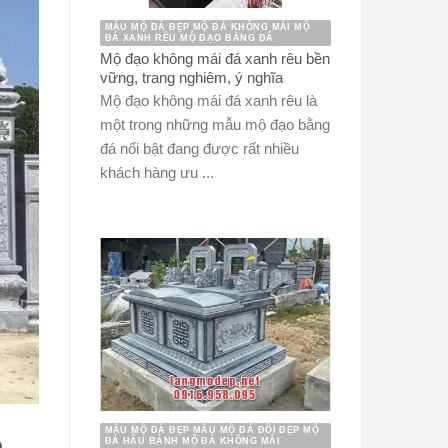
MẪU MỘ ĐÁ ĐẸP MỘ ĐÁ KHÔNG MÁI MỘ
ĐÁ XANH RÊU MỘ ĐẠO BẰNG ĐÁ
Mộ đạo không mái đá xanh rêu bền
vững, trang nghiêm, ý nghĩa
Mộ đạo không mái đá xanh rêu là
một trong những mẫu mộ đạo bằng
đá nổi bật đang được rất nhiều
khách hàng ưu ...
MẪU MỘ ĐÁ ĐẸP MẪU MỘ ĐÁ ĐÔI ĐẸP MỘ
n
ĐÁ HẬU BÀNH MỘ ĐÁ KHÔNG MÁI