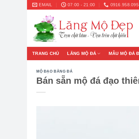
Skip
EMAIL
07:00 - 21:00
0916.958.095
to
content
TRANG CHỦ
LĂNG MỘ ĐÁ
MẪU MỘ ĐÁ 
MỘ ĐẠO BẰNG ĐÁ
Bán sẵn mộ đá đạo thiê