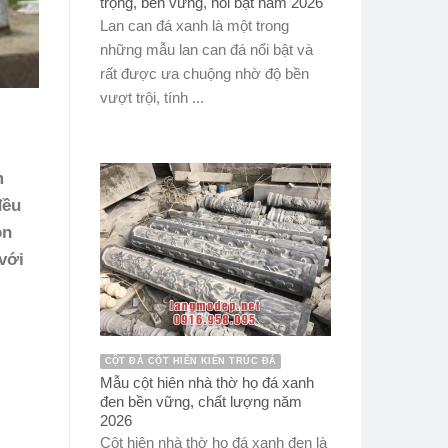
trọng, bền vững, nổi bật năm 2026
Lan can đá xanh là một trong
những mẫu lan can đá nổi bật và
rất được ưa chuộng nhờ độ bền
vượt trội, tính ...
m
đều
on
với
CỘT ĐÁ CỘT HIÊN KIẾN TRÚC ĐÁ
Mẫu cột hiên nhà thờ họ đá xanh
đen bền vững, chất lượng năm
2026
Cột hiên nhà thờ họ đá xanh đen là