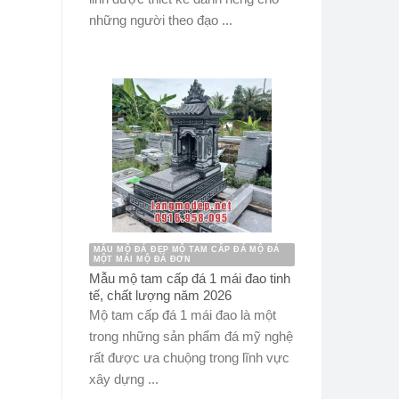
những người theo đạo ...
MẪU MỘ ĐÁ ĐẸP MỘ TAM CẤP ĐÁ MỘ ĐÁ
MỘT MÁI MỘ ĐÁ ĐƠN
Mẫu mộ tam cấp đá 1 mái đao tinh
tế, chất lượng năm 2026
Mộ tam cấp đá 1 mái đao là một
trong những sản phẩm đá mỹ nghệ
rất được ưa chuộng trong lĩnh vực
xây dựng ...