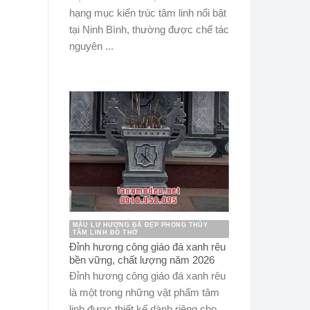
hạng mục kiến trúc tâm linh nổi bật
tại Ninh Bình, thường được chế tác
nguyên ...
MẪU LƯ HƯƠNG ĐÁ ĐẸP PHONG THỦY
TÂM LINH ĐỒ THỜ
Đỉnh hương công giáo đá xanh rêu
bền vững, chất lượng năm 2026
Đỉnh hương công giáo đá xanh rêu
là một trong những vật phẩm tâm
linh được thiết kế dành riêng cho