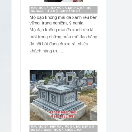
MẪU MỘ ĐÁ ĐẸP MỘ ĐÁ KHÔNG MÁI MỘ
ĐÁ XANH RÊU MỘ ĐẠO BẰNG ĐÁ
Mộ đạo không mái đá xanh rêu bền
vững, trang nghiêm, ý nghĩa
Mộ đạo không mái đá xanh rêu là
một trong những mẫu mộ đạo bằng
đá nổi bật đang được rất nhiều
khách hàng ưu ...
MẪU MỘ ĐÁ ĐẸP MẪU MỘ ĐÁ ĐÔI ĐẸP MỘ
ĐÁ HẬU BÀNH MỘ ĐÁ KHÔNG MÁI