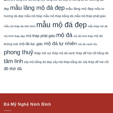
mẫu lăng mộ đá đẹp
mẫu lăng mộ đẹp
đẹp
mẫu lư
mẫu mộ tháp bằng đá
mẫu mộ tháp phật giáo
hương đá đẹp
mẫu mộ tháp
mẫu mộ đá đẹp
mẫu mộ tháp đá ninh bình
mẫu tháp mộ đá
mộ đá
mộ tháp phật giáo
mộ đá
mộ hình tháp đẹp
mộ đá hình tháp
mộ đá tự nhiên
mộ đá lục giác
không mái
mộ đá xanh rêu
phong thuỷ
tháp mộ sư
tháp mộ đá xanh
tháp để hài cốt bằng đá
tâm linh
xây mộ bằng đá đẹp
xây tháp để hài cốt
xây mộ tháp bằng đá
đồ thờ đá
Đá Mỹ Nghệ Ninh Bình