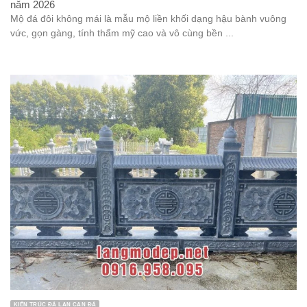
năm 2026
Mộ đá đôi không mái là mẫu mộ liền khối dạng hậu bành vuông
vức, gọn gàng, tính thẩm mỹ cao và vô cùng bền ...
KIẾN TRÚC ĐÁ LAN CAN ĐÁ