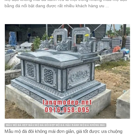
bằng đá nổi bật đang được rất nhiều khách hàng ưu ...
MẪU MỘ ĐÁ ĐẸP MẪU MỘ ĐÁ ĐÔI ĐẸP MỘ ĐÁ HẬU BÀNH MỘ ĐÁ KHÔNG MÁI
Mẫu mộ đá đôi không mái đơn giản, giá tốt được ưa chuộng