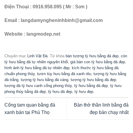
Điện Thoại : 0916.958.095 ( Mr : Sơn )
Email : langdamyngheninhbinh@gmail.com
Website : langmodep.net
Chuyên mục
Linh Vật Đá
. Từ khóa
bán tượng tỳ hưu bằng đá đẹp
,
còn
tỳ hưu bằng đá tự nhiên nguyên khối
,
giá bán con tỳ hưu bằng đá đẹp
,
hình ảnh tỳ hưu bằng đá tự nhiên đẹp
,
kích thước tỳ hưu bằng đá
chuẩn phong thủy
,
tượn tùy hưu bằng đá xanh rêu
,
tượng tỳ hưu bằng
đá trắng
,
tượng tỳ hưu bằng đá vàng
,
tượng tỳ hưu bằng đá đẹp
,
tượng đá tỳ hưu canh cổng phong thủy
,
tỳ hưu bằng đá đẹp
,
tỳ hưu
phong thủy bằng đá đẹp
,
tỳ hưu đá đẹp
,
tỳ hưu đẹp
.
Cổng tam quan bằng đá
Bàn thờ thần linh bằng đá
xanh bán tại Phú Thọ
đẹp bán chạy nhất