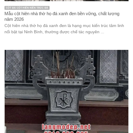
CỘT ĐÁ CỘT HIÊN KIẾN TRÚC ĐÁ
Mẫu cột hiên nhà thờ họ đá xanh đen bền vững, chất lượng
năm 2026
Cột hiên nhà thờ họ đá xanh đen là hạng mục kiến trúc tâm linh
nổi bật tại Ninh Bình, thường được chế tác nguyên ...