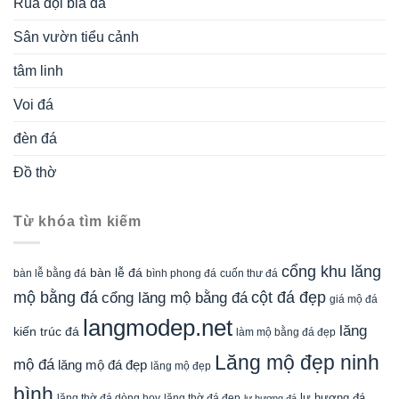
Rùa đội bia đá
Sân vườn tiểu cảnh
tâm linh
Voi đá
đèn đá
Đồ thờ
Từ khóa tìm kiếm
cổng khu lăng
bàn lễ đá
cuốn thư đá
bàn lễ bằng đá
bình phong đá
mộ bằng đá
cột đá đẹp
cổng lăng mộ bằng đá
giá mộ đá
langmodep.net
lăng
kiến trúc đá
làm mộ bằng đá đẹp
Lăng mộ đẹp ninh
mộ đá
lăng mộ đá đẹp
lăng mộ đẹp
bình
lăng thờ đá dòng họv
lư hương đá
lăng thờ đá đẹp
lư hương đá