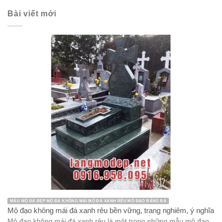
Bài viết mới
MẪU MỘ ĐÁ ĐẸP MỘ ĐÁ KHÔNG MÁI MỘ ĐÁ XANH RÊU MỘ ĐẠO BẰNG ĐÁ
Mộ đạo không mái đá xanh rêu bền vững, trang nghiêm, ý nghĩa
Mộ đạo không mái đá xanh rêu là một trong những mẫu mộ đạo