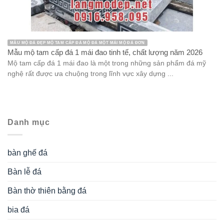
MẪU MỘ ĐÁ ĐẸP MỘ TAM CẤP ĐÁ MỘ ĐÁ MỘT MÁI MỘ ĐÁ ĐƠN
Mẫu mộ tam cấp đá 1 mái đao tinh tế, chất lượng năm 2026
Mộ tam cấp đá 1 mái đao là một trong những sản phẩm đá mỹ
nghệ rất được ưa chuộng trong lĩnh vực xây dựng ...
Danh mục
bàn ghế đá
Bàn lễ đá
Bàn thờ thiên bằng đá
bia đá