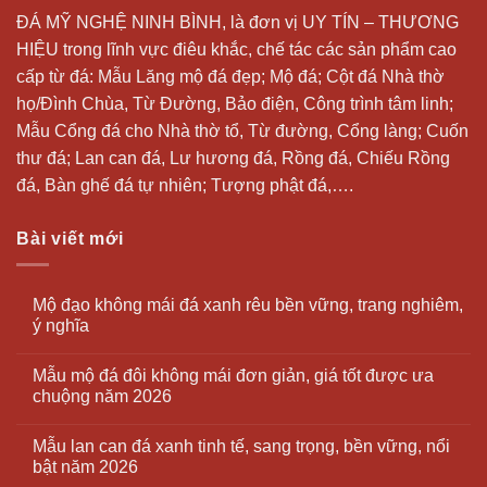
ĐÁ MỸ NGHỆ NINH BÌNH, là đơn vị UY TÍN – THƯƠNG
HIỆU trong lĩnh vực điêu khắc, chế tác các sản phẩm cao
cấp từ đá: Mẫu
Lăng mộ đá
đẹp;
Mộ đá
; Cột đá Nhà thờ
họ/Đình Chùa, Từ Đường, Bảo điện, Công trình tâm linh;
Mẫu Cổng đá cho Nhà thờ tổ, Từ đường, Cổng làng; Cuốn
thư đá;
Lan can đá
, Lư hương đá, Rồng đá, Chiếu Rồng
đá, Bàn ghế đá tự nhiên; Tượng phật đá,….
Bài viết mới
Mộ đạo không mái đá xanh rêu bền vững, trang nghiêm,
ý nghĩa
Mẫu mộ đá đôi không mái đơn giản, giá tốt được ưa
chuộng năm 2026
Mẫu lan can đá xanh tinh tế, sang trọng, bền vững, nổi
bật năm 2026