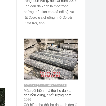
trọng, bền vững, nổi bật năm 2026
Lan can đá xanh là một trong
những mẫu lan can đá nổi bật và
rất được ưa chuộng nhờ độ bền
vượt trội, tính ...
CỘT ĐÁ CỘT HIÊN KIẾN TRÚC ĐÁ
Mẫu cột hiên nhà thờ họ đá xanh
đen bền vững, chất lượng năm
2026
Cột hiên nhà thờ họ đá xanh đen là