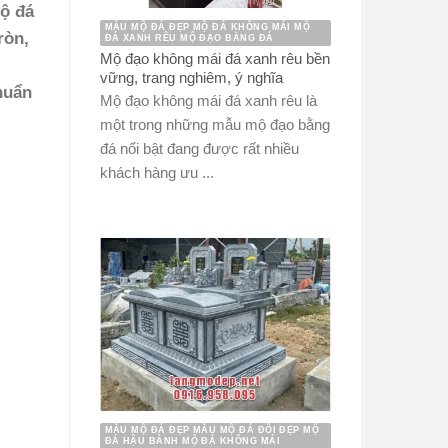
Mộ đá
MẪU MỘ ĐÁ ĐẸP MỘ ĐÁ KHÔNG MÁI MỘ
ròn,
ĐÁ XANH RÊU MỘ ĐẠO BẰNG ĐÁ
Mộ đạo không mái đá xanh rêu bền
vững, trang nghiêm, ý nghĩa
huẩn
Mộ đạo không mái đá xanh rêu là
một trong những mẫu mộ đạo bằng
đá nổi bật đang được rất nhiều
khách hàng ưu ...
MẪU MỘ ĐÁ ĐẸP MẪU MỘ ĐÁ ĐÔI ĐẸP MỘ
ĐÁ HẬU BÀNH MỘ ĐÁ KHÔNG MÁI