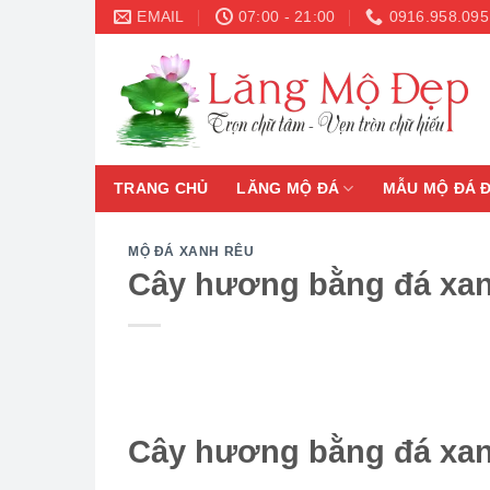
Skip
EMAIL
07:00 - 21:00
0916.958.095
to
content
TRANG CHỦ
LĂNG MỘ ĐÁ
MẪU MỘ ĐÁ 
MỘ ĐÁ XANH RÊU
Cây hương bằng đá xanh
Cây hương bằng đá xanh