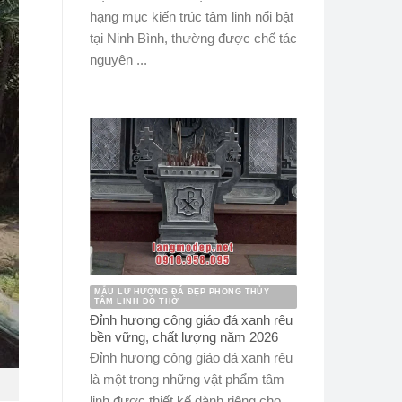
hạng mục kiến trúc tâm linh nổi bật
tại Ninh Bình, thường được chế tác
nguyên ...
MẪU LƯ HƯƠNG ĐÁ ĐẸP PHONG THỦY
TÂM LINH ĐỒ THỜ
Đỉnh hương công giáo đá xanh rêu
bền vững, chất lượng năm 2026
Đỉnh hương công giáo đá xanh rêu
là một trong những vật phẩm tâm
linh được thiết kế dành riêng cho