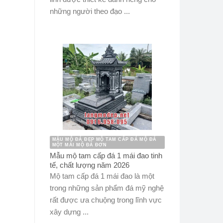
những người theo đạo ...
MẪU MỘ ĐÁ ĐẸP MỘ TAM CẤP ĐÁ MỘ ĐÁ
MỘT MÁI MỘ ĐÁ ĐƠN
Mẫu mộ tam cấp đá 1 mái đao tinh
tế, chất lượng năm 2026
Mộ tam cấp đá 1 mái đao là một
trong những sản phẩm đá mỹ nghệ
rất được ưa chuộng trong lĩnh vực
xây dựng ...