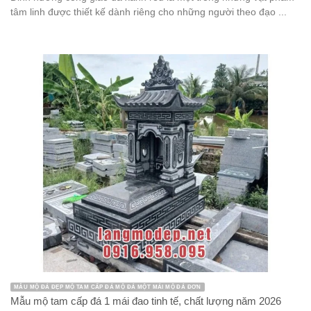
tâm linh được thiết kế dành riêng cho những người theo đạo ...
MẪU MỘ ĐÁ ĐẸP MỘ TAM CẤP ĐÁ MỘ ĐÁ MỘT MÁI MỘ ĐÁ ĐƠN
Mẫu mộ tam cấp đá 1 mái đao tinh tế, chất lượng năm 2026