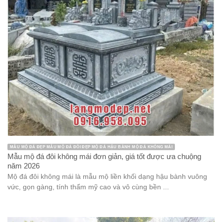
MẪU MỘ ĐÁ ĐẸP MẪU MỘ ĐÁ ĐÔI ĐẸP MỘ ĐÁ HẬU BÀNH MỘ ĐÁ KHÔNG MÁI
Mẫu mộ đá đôi không mái đơn giản, giá tốt được ưa chuộng
năm 2026
Mộ đá đôi không mái là mẫu mộ liền khối dạng hậu bành vuông
vức, gọn gàng, tính thẩm mỹ cao và vô cùng bền ...