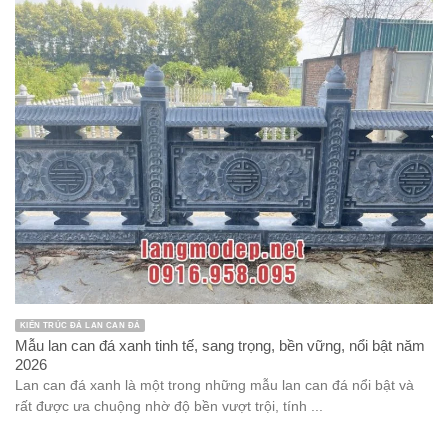
KIẾN TRÚC ĐÁ LAN CAN ĐÁ
Mẫu lan can đá xanh tinh tế, sang trọng, bền vững, nổi bật năm
2026
Lan can đá xanh là một trong những mẫu lan can đá nổi bật và
rất được ưa chuộng nhờ độ bền vượt trội, tính ...