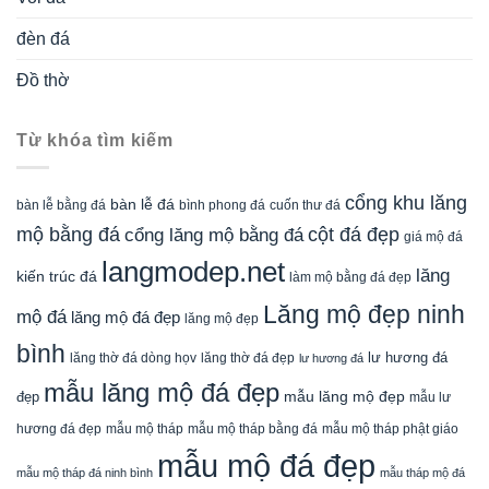
đèn đá
Đồ thờ
Từ khóa tìm kiếm
cổng khu lăng
bàn lễ đá
cuốn thư đá
bàn lễ bằng đá
bình phong đá
mộ bằng đá
cột đá đẹp
cổng lăng mộ bằng đá
giá mộ đá
langmodep.net
lăng
kiến trúc đá
làm mộ bằng đá đẹp
Lăng mộ đẹp ninh
mộ đá
lăng mộ đá đẹp
lăng mộ đẹp
bình
lăng thờ đá dòng họv
lư hương đá
lăng thờ đá đẹp
lư hương đá
mẫu lăng mộ đá đẹp
mẫu lăng mộ đẹp
đẹp
mẫu lư
mẫu mộ tháp bằng đá
mẫu mộ tháp phật giáo
hương đá đẹp
mẫu mộ tháp
mẫu mộ đá đẹp
mẫu mộ tháp đá ninh bình
mẫu tháp mộ đá