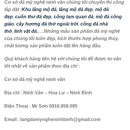
Cơ sở đá mỹ nghệ ninh vân chúng tôi chuyên thi công
lắp đặt :
Khu lăng mộ đá
,
lăng mộ đá đẹp
,
mộ đá
đẹp
,
cuốn thư đá đẹp
,
cổng tam quan đá
,
mộ đá công
giáo
,
cây hương đá thờ ngoài trời
,
cổng đá nhà
thờ
,
linh vật đá
,….Những mẫu sản phẩm đá mỹ nghệ
của chúng tôi luôn đẹp, kích thước hợp phong thủy,
chất lượng sản phẩm luôn đặt lên hàng đầu.
Quý khách hàng liên hệ với chúng tôi để được tư vấn
tốt nhất về sản phẩm theo địa chỉ :
Cơ sở đá mỹ nghệ ninh vân
Địa chỉ : Ninh Vân – Hoa Lư – Ninh Bình
Điện Thoại : Mr Sơn 0916.958.095
Email : langdamyngheninhbinh@gmail.com