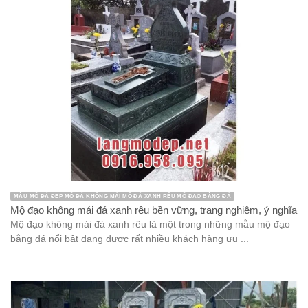
MẪU MỘ ĐÁ ĐẸP MỘ ĐÁ KHÔNG MÁI MỘ ĐÁ XANH RÊU MỘ ĐẠO BẰNG ĐÁ
Mộ đạo không mái đá xanh rêu bền vững, trang nghiêm, ý nghĩa
Mộ đạo không mái đá xanh rêu là một trong những mẫu mộ đạo
bằng đá nổi bật đang được rất nhiều khách hàng ưu ...