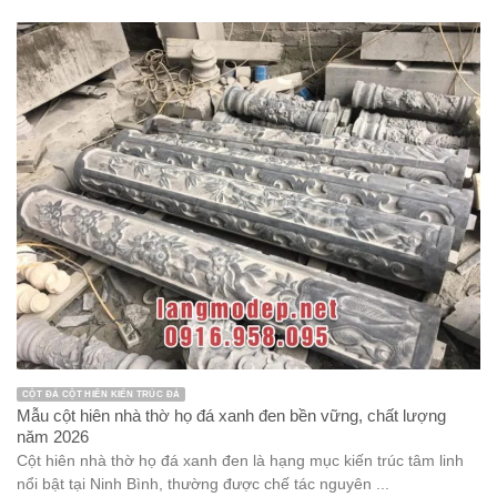
CỘT ĐÁ CỘT HIÊN KIẾN TRÚC ĐÁ
Mẫu cột hiên nhà thờ họ đá xanh đen bền vững, chất lượng
năm 2026
Cột hiên nhà thờ họ đá xanh đen là hạng mục kiến trúc tâm linh
nổi bật tại Ninh Bình, thường được chế tác nguyên ...