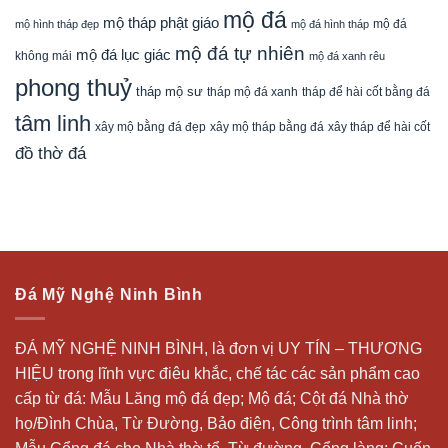
mộ đá
mộ tháp phật giáo
mộ đá
mộ hình tháp đẹp
mộ đá hình tháp
mộ đá tự nhiên
mộ đá lục giác
không mái
mộ đá xanh rêu
phong thuỷ
tháp mộ sư
tháp mộ đá xanh
tháp để hài cốt bằng đá
tâm linh
xây mộ bằng đá đẹp
xây tháp để hài cốt
xây mộ tháp bằng đá
đồ thờ đá
Đá Mỹ Nghệ Ninh Bình
ĐÁ MỸ NGHỆ NINH BÌNH, là đơn vị UY TÍN – THƯƠNG
HIỆU trong lĩnh vực điêu khắc, chế tác các sản phẩm cao
cấp từ đá: Mẫu
Lăng mộ đá
đẹp;
Mộ đá
; Cột đá Nhà thờ
họ/Đình Chùa, Từ Đường, Bảo điện, Công trình tâm linh;