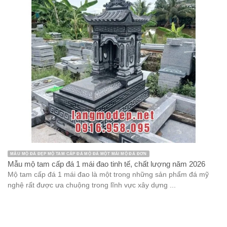
MẪU MỘ ĐÁ ĐẸP MỘ TAM CẤP ĐÁ MỘ ĐÁ MỘT MÁI MỘ ĐÁ ĐƠN
Mẫu mộ tam cấp đá 1 mái đao tinh tế, chất lượng năm 2026
Mộ tam cấp đá 1 mái đao là một trong những sản phẩm đá mỹ
nghệ rất được ưa chuộng trong lĩnh vực xây dựng ...