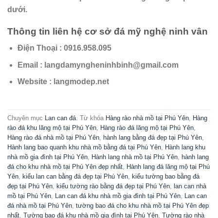
dưới.
Thông tin liên hệ cơ sở đá mỹ nghệ ninh vân
Điện Thoại : 0916.958.095
Email : langdamyngheninhbinh@gmail.com
Website : langmodep.net
Chuyên mục
Lan can đá
. Từ khóa
Hàng rào nhà mồ tại Phú Yên
,
Hàng
rào đá khu lăng mộ tại Phú Yên
,
Hàng rào đá lăng mộ tại Phú Yên
,
Hàng rào đá nhà mồ tại Phú Yên
,
hành lang bằng đá đẹp tại Phú Yên
,
Hành lang bao quanh khu nhà mồ bằng đá tại Phú Yên
,
Hành lang khu
nhà mồ gia đình tại Phú Yên
,
Hành lang nhà mồ tại Phú Yên
,
hành lang
đá cho khu nhà mồ tại Phú Yên đẹp nhất
,
Hành lang đá lăng mộ tại Phú
Yên
,
kiểu lan can bằng đá đẹp tại Phú Yên
,
kiểu tường bao bằng đá
đẹp tại Phú Yên
,
kiểu tường rào bằng đá đẹp tại Phú Yên
,
lan can nhà
mồ tại Phú Yên
,
Lan can đá khu nhà mồ gia đình tại Phú Yên
,
Lan can
đá nhà mồ tại Phú Yên
,
tường bao đá cho khu nhà mồ tại Phú Yên đẹp
nhất
,
Tường bao đá khu nhà mồ gia đình tại Phú Yên
,
Tường rào nhà