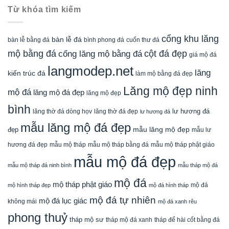
Từ khóa tìm kiếm
cổng khu lăng
bàn lễ đá
cuốn thư đá
bàn lễ bằng đá
bình phong đá
mộ bằng đá
cột đá đẹp
cổng lăng mộ bằng đá
giá mộ đá
langmodep.net
lăng
kiến trúc đá
làm mộ bằng đá đẹp
Lăng mộ đẹp ninh
mộ đá
lăng mộ đá đẹp
lăng mộ đẹp
bình
lăng thờ đá dòng họv
lư hương đá
lăng thờ đá đẹp
lư hương đá
mẫu lăng mộ đá đẹp
mẫu lăng mộ đẹp
đẹp
mẫu lư
mẫu mộ tháp bằng đá
mẫu mộ tháp phật giáo
hương đá đẹp
mẫu mộ tháp
mẫu mộ đá đẹp
mẫu mộ tháp đá ninh bình
mẫu tháp mộ đá
mộ đá
mộ tháp phật giáo
mộ đá
mộ hình tháp đẹp
mộ đá hình tháp
mộ đá tự nhiên
mộ đá lục giác
không mái
mộ đá xanh rêu
phong thuỷ
tháp mộ sư
tháp mộ đá xanh
tháp để hài cốt bằng đá