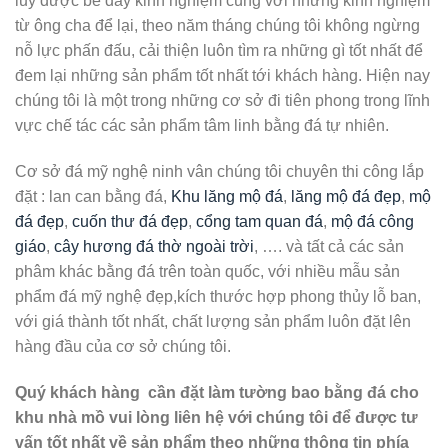
lũy được bề dày kinh nghiệm cùng với những kinh nghiệm
từ ông cha để lại, theo năm tháng chúng tôi không ngừng
nỗ lực phấn đấu, cải thiện luôn tìm ra những gì tốt nhất để
đem lại những sản phẩm tốt nhất tới khách hàng. Hiện nay
chúng tôi là một trong những cơ sở đi tiên phong trong lĩnh
vực chế tác các sản phẩm tâm linh bằng đá tự nhiên.
Cơ sở đá mỹ nghệ ninh vân chúng tôi chuyên thi công lắp
đặt : lan can bằng đá,
Khu lăng mộ đá
,
lăng mộ đá đẹp
,
mộ
đá đẹp
,
cuốn thư đá đẹp
,
cổng tam quan đá
,
mộ đá công
giáo
,
cây hương đá thờ ngoài trời
, …. và tất cả các sản
phâm khác bằng đá trên toàn quốc, với nhiều mẫu sản
phẩm đá mỹ nghệ đẹp,kích thước hợp phong thủy lỗ ban,
với giá thành tốt nhất, chất lượng sản phẩm luôn đặt lên
hàng đầu của cơ sở chúng tôi.
Quý khách hàng cần đặt làm tường bao bằng đá cho
khu nhà mồ vui lòng liên hệ với chúng tôi để được tư
vấn tốt nhất về sản phẩm theo những thông tin phía