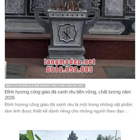
MẪU LƯ HƯƠNG ĐÁ ĐẸP PHONG THỦY TÂM LINH ĐỒ THỜ
Đỉnh hương công giáo đá xanh rêu bền vững, chất lượng năm
2026
Đỉnh hương công giáo đá xanh rêu là một trong những vật phẩm
tâm linh được thiết kế dành riêng cho những người theo đạo ...