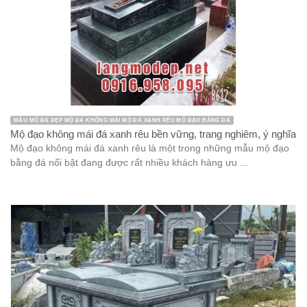
MẪU MỘ ĐÁ ĐẸP MỘ ĐÁ KHÔNG MÁI MỘ ĐÁ XANH RÊU MỘ ĐẠO BẰNG ĐÁ
Mộ đạo không mái đá xanh rêu bền vững, trang nghiêm, ý nghĩa
Mộ đạo không mái đá xanh rêu là một trong những mẫu mộ đạo
bằng đá nổi bật đang được rất nhiều khách hàng ưu ...