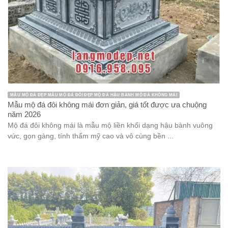
MẪU MỘ ĐÁ ĐẸP MẪU MỘ ĐÁ ĐÔI ĐẸP MỘ ĐÁ HẬU BÀNH MỘ ĐÁ KHÔNG MÁI
Mẫu mộ đá đôi không mái đơn giản, giá tốt được ưa chuộng
năm 2026
Mộ đá đôi không mái là mẫu mộ liền khối dạng hậu bành vuông
vức, gọn gàng, tính thẩm mỹ cao và vô cùng bền ...