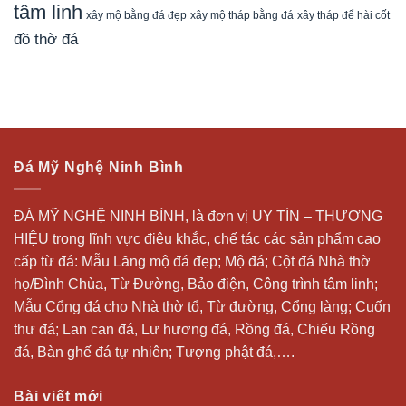
tâm linh
xây mộ bằng đá đẹp
xây tháp để hài cốt
xây mộ tháp bằng đá
đồ thờ đá
Đá Mỹ Nghệ Ninh Bình
ĐÁ MỸ NGHỆ NINH BÌNH, là đơn vị UY TÍN – THƯƠNG
HIỆU trong lĩnh vực điêu khắc, chế tác các sản phẩm cao
cấp từ đá: Mẫu
Lăng mộ đá
đẹp;
Mộ đá
; Cột đá Nhà thờ
họ/Đình Chùa, Từ Đường, Bảo điện, Công trình tâm linh;
Mẫu Cổng đá cho Nhà thờ tổ, Từ đường, Cổng làng; Cuốn
thư đá;
Lan can đá
, Lư hương đá, Rồng đá, Chiếu Rồng
đá, Bàn ghế đá tự nhiên; Tượng phật đá,….
Bài viết mới