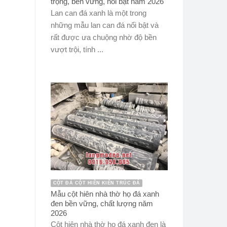
trọng, bền vững, nổi bật năm 2026
Lan can đá xanh là một trong
những mẫu lan can đá nổi bật và
rất được ưa chuộng nhờ độ bền
vượt trội, tính ...
CỘT ĐÁ CỘT HIÊN KIẾN TRÚC ĐÁ
Mẫu cột hiên nhà thờ họ đá xanh
đen bền vững, chất lượng năm
2026
Cột hiên nhà thờ họ đá xanh đen là