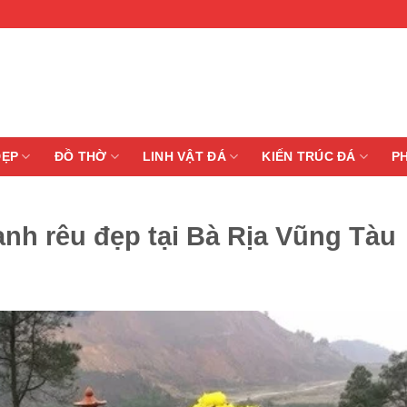
ĐẸP
ĐỒ THỜ
LINH VẬT ĐÁ
KIẾN TRÚC ĐÁ
P
nh rêu đẹp tại Bà Rịa Vũng Tàu