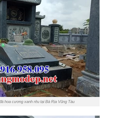
á hoa cương xanh rêu tại Bà Rịa Vũng Tàu