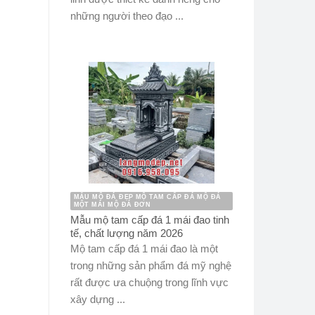
những người theo đạo ...
MẪU MỘ ĐÁ ĐẸP MỘ TAM CẤP ĐÁ MỘ ĐÁ
MỘT MÁI MỘ ĐÁ ĐƠN
Mẫu mộ tam cấp đá 1 mái đao tinh
tế, chất lượng năm 2026
Mộ tam cấp đá 1 mái đao là một
trong những sản phẩm đá mỹ nghệ
rất được ưa chuộng trong lĩnh vực
xây dựng ...