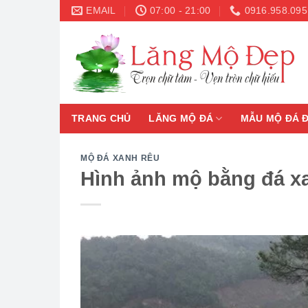
Skip
EMAIL
07:00 - 21:00
0916.958.095
to
content
TRANG CHỦ
LĂNG MỘ ĐÁ
MẪU MỘ ĐÁ 
MỘ ĐÁ XANH RÊU
Hình ảnh mộ bằng đá xa