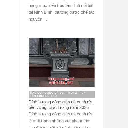
hạng mục kiến trúc tâm linh nổi bật
tại Ninh Bình, thường được chế tác
nguyên ...
MẪU LƯ HƯƠNG ĐÁ ĐẸP PHONG THỦY
TÂM LINH ĐỒ THỜ
Đỉnh hương công giáo đá xanh rêu
bền vững, chất lượng năm 2026
Đỉnh hương công giáo đá xanh rêu
là một trong những vật phẩm tâm
linh được thiết kế dành riêng cho