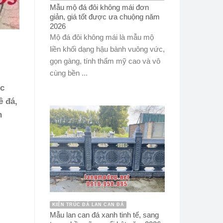
Mẫu mộ đá đôi không mái đơn
giản, giá tốt được ưa chuộng năm
2026
Mộ đá đôi không mái là mẫu mộ
liền khối dạng hậu bành vuông vức,
gọn gàng, tính thẩm mỹ cao và vô
cùng bền ...
ục
ê đá,
h
KIẾN TRÚC ĐÁ LAN CAN ĐÁ
Mẫu lan can đá xanh tinh tế, sang