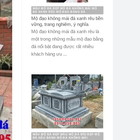
MẪU MỘ ĐÁ ĐẸP MỘ ĐÁ KHÔNG MÁI MỘ
ĐÁ XANH RÊU MỘ ĐẠO BẰNG ĐÁ
Mộ đạo không mái đá xanh rêu bền
vững, trang nghiêm, ý nghĩa
Mộ đạo không mái đá xanh rêu là
một trong những mẫu mộ đạo bằng
đá nổi bật đang được rất nhiều
khách hàng ưu ...
MẪU MỘ ĐÁ ĐẸP MẪU MỘ ĐÁ ĐÔI ĐẸP MỘ
ĐÁ HẬU BÀNH MỘ ĐÁ KHÔNG MÁI