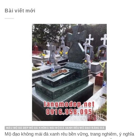
Bài viết mới
MẪU MỘ ĐÁ ĐẸP MỘ ĐÁ KHÔNG MÁI MỘ ĐÁ XANH RÊU MỘ ĐẠO BẰNG ĐÁ
Mộ đạo không mái đá xanh rêu bền vững, trang nghiêm, ý nghĩa