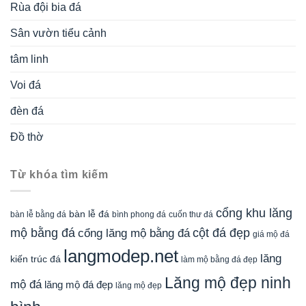
Rùa đội bia đá
Sân vườn tiểu cảnh
tâm linh
Voi đá
đèn đá
Đồ thờ
Từ khóa tìm kiếm
cổng khu lăng
bàn lễ đá
cuốn thư đá
bàn lễ bằng đá
bình phong đá
mộ bằng đá
cột đá đẹp
cổng lăng mộ bằng đá
giá mộ đá
langmodep.net
lăng
kiến trúc đá
làm mộ bằng đá đẹp
Lăng mộ đẹp ninh
mộ đá
lăng mộ đá đẹp
lăng mộ đẹp