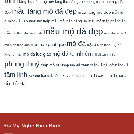
bình
lăng thờ đá dòng họv
lư hương đá
lăng thờ đá đẹp
lư hương đá
mẫu lăng mộ đá đẹp
mẫu lăng mộ đẹp
đẹp
mẫu lư
mẫu mộ tháp bằng đá
mẫu mộ tháp phật giáo
hương đá đẹp
mẫu mộ tháp
mẫu mộ đá đẹp
mẫu mộ tháp đá ninh bình
mẫu tháp mộ đá
mộ đá
mộ tháp phật giáo
mộ đá
mộ hình tháp đẹp
mộ đá hình tháp
mộ đá tự nhiên
mộ đá lục giác
không mái
mộ đá xanh rêu
phong thuỷ
tháp mộ sư
tháp mộ đá xanh
tháp để hài cốt bằng đá
tâm linh
xây mộ bằng đá đẹp
xây tháp để hài cốt
xây mộ tháp bằng đá
đồ thờ đá
Đá Mỹ Nghệ Ninh Bình