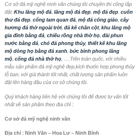
Cơ sở đá mỹ nghệ ninh vân chúng tôi chuyên thi công lắp
đặt :
Khu lăng mộ đá
,
lăng mộ đá đẹp
,
mộ đá đẹp
,
cuốn
thư đá đẹp
,
cổng tam quan đá
,
mộ đá công giáo
,
cây
hương đá thờ ngoài trời
,
đá kê chân cột
,
khu lăng mộ
gia đình bằng đá
,
chiếu rồng nhà thờ họ
,
đài phun
nước bằng đá
,
chó đá phong thủy
,
thiết kế khu lăng
mộ dòng họ bằng đá xanh
,
bức bình phong lăng
mộ
,
cổng đá nhà thờ họ
,
….Trên toàn quốc, với nhiều
mẫu sản phẩm đá mỹ nghệ đẹp,kích thước hợp phong thủy
lỗ ban, với giá thành tốt nhất, chất lượng sản phẩm luôn
đặt lên hàng đầu của cơ sở chúng tôi.
Quý khách hàng liên hệ với chúng tôi để được tư vấn tốt
nhất về sản phẩm theo địa chỉ :
Cơ sở đá mỹ nghệ ninh vân
Địa chỉ : Ninh Vân – Hoa Lư – Ninh Bình