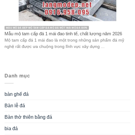
MẪU MỘ ĐÁ ĐẸP MỘ TAM CẤP ĐÁ MỘ ĐÁ MỘT MÁI MỘ ĐÁ ĐƠN
Mẫu mộ tam cấp đá 1 mái đao tinh tế, chất lượng năm 2026
Mộ tam cấp đá 1 mái đao là một trong những sản phẩm đá mỹ
nghệ rất được ưa chuộng trong lĩnh vực xây dựng ...
Danh mục
bàn ghế đá
Bàn lễ đá
Bàn thờ thiên bằng đá
bia đá