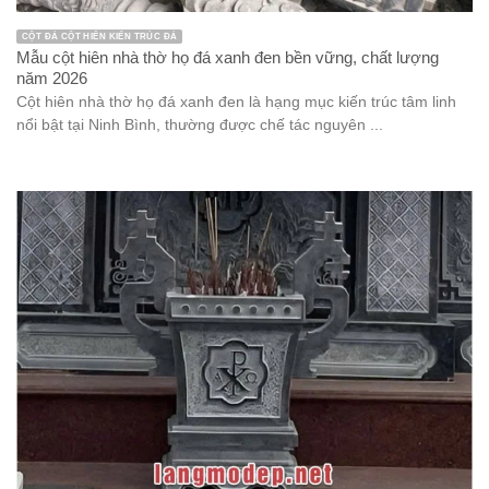
CỘT ĐÁ CỘT HIÊN KIẾN TRÚC ĐÁ
Mẫu cột hiên nhà thờ họ đá xanh đen bền vững, chất lượng
năm 2026
Cột hiên nhà thờ họ đá xanh đen là hạng mục kiến trúc tâm linh
nổi bật tại Ninh Bình, thường được chế tác nguyên ...