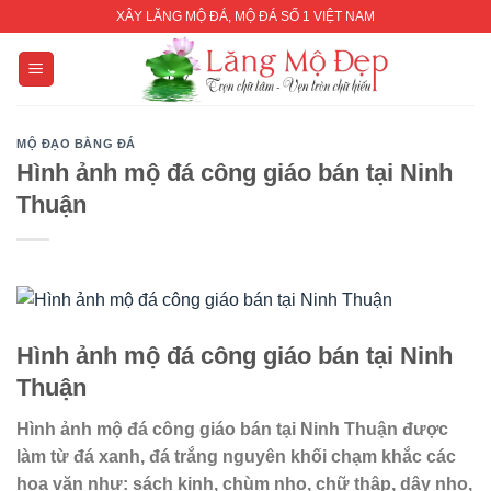
Skip
XÂY LĂNG MỘ ĐÁ, MỘ ĐÁ SỐ 1 VIỆT NAM
to
content
MỘ ĐẠO BẰNG ĐÁ
Hình ảnh mộ đá công giáo bán tại Ninh
Thuận
Hình ảnh mộ đá công giáo bán tại Ninh
Thuận
Hình ảnh mộ đá công giáo bán tại Ninh Thuận được
làm từ đá xanh, đá trắng nguyên khối chạm khắc các
hoa văn như: sách kinh, chùm nho, chữ thập, dây nho,