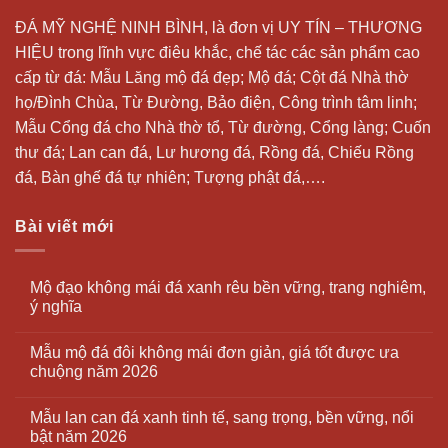
ĐÁ MỸ NGHỆ NINH BÌNH, là đơn vị UY TÍN – THƯƠNG
HIỆU trong lĩnh vực điêu khắc, chế tác các sản phẩm cao
cấp từ đá: Mẫu
Lăng mộ đá
đẹp;
Mộ đá
; Cột đá Nhà thờ
họ/Đình Chùa, Từ Đường, Bảo điện, Công trình tâm linh;
Mẫu Cổng đá cho Nhà thờ tổ, Từ đường, Cổng làng; Cuốn
thư đá;
Lan can đá
, Lư hương đá, Rồng đá, Chiếu Rồng
đá, Bàn ghế đá tự nhiên; Tượng phật đá,….
Bài viết mới
Mộ đạo không mái đá xanh rêu bền vững, trang nghiêm,
ý nghĩa
Mẫu mộ đá đôi không mái đơn giản, giá tốt được ưa
chuộng năm 2026
Mẫu lan can đá xanh tinh tế, sang trọng, bền vững, nổi
bật năm 2026