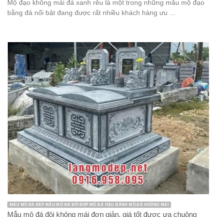
Mộ đạo không mái đá xanh rêu là một trong những mẫu mộ đạo
bằng đá nổi bật đang được rất nhiều khách hàng ưu ...
MẪU MỘ ĐÁ ĐẸP MẪU MỘ ĐÁ ĐÔI ĐẸP MỘ ĐÁ HẬU BÀNH MỘ ĐÁ KHÔNG MÁI
Mẫu mộ đá đôi không mái đơn giản, giá tốt được ưa chuộng