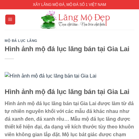
Skip
XÂY LĂNG MỘ ĐÁ, MỘ ĐÁ SỐ 1 VIỆT NAM
to
content
MỘ ĐÁ LỤC LĂNG
Hình ảnh mộ đá lục lăng bán tại Gia Lai
Hình ảnh mộ đá lục lăng bán tại Gia Lai
Hình ảnh mộ đá lục lăng bán tại Gia Lai đ
ược làm từ đá
tự nhiên nguyên khối với các mẫu đá khác nhau như
đá xanh đen, đá xanh rêu… Mẫu mộ đá lục lăng được
thiết kế hiện đại, đa dạng về kích thước tùy theo khuôn
viên không gian lắp đặt. Mộ lục bát giác được chạm