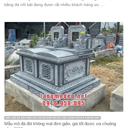
bằng đá nổi bật đang được rất nhiều khách hàng ưu ...
MẪU MỘ ĐÁ ĐẸP MẪU MỘ ĐÁ ĐÔI ĐẸP MỘ ĐÁ HẬU BÀNH MỘ ĐÁ KHÔNG MÁI
Mẫu mộ đá đôi không mái đơn giản, giá tốt được ưa chuộng