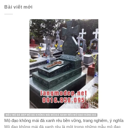
Bài viết mới
MẪU MỘ ĐÁ ĐẸP MỘ ĐÁ KHÔNG MÁI MỘ ĐÁ XANH RÊU MỘ ĐẠO BẰNG ĐÁ
Mộ đạo không mái đá xanh rêu bền vững, trang nghiêm, ý nghĩa
Mộ đạo không mái đá xanh rêu là một trong những mẫu mộ đạo