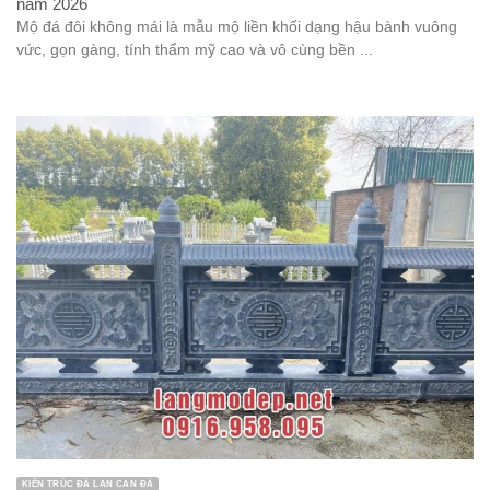
năm 2026
Mộ đá đôi không mái là mẫu mộ liền khối dạng hậu bành vuông
vức, gọn gàng, tính thẩm mỹ cao và vô cùng bền ...
KIẾN TRÚC ĐÁ LAN CAN ĐÁ