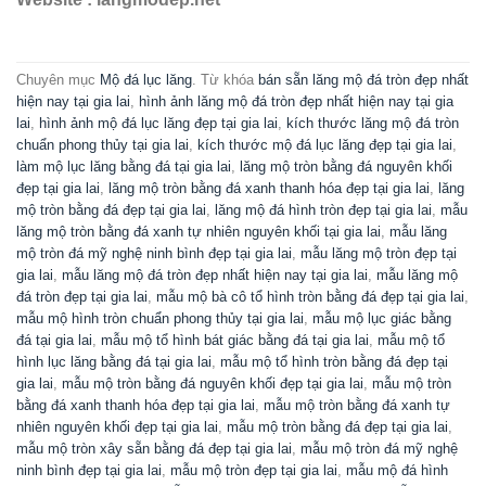
Chuyên mục
Mộ đá lục lăng
. Từ khóa
bán sẵn lăng mộ đá tròn đẹp nhất
hiện nay tại gia lai
,
hình ảnh lăng mộ đá tròn đẹp nhất hiện nay tại gia
lai
,
hình ảnh mộ đá lục lăng đẹp tại gia lai
,
kích thước lăng mộ đá tròn
chuẩn phong thủy tại gia lai
,
kích thước mộ đá lục lăng đẹp tại gia lai
,
làm mộ lục lăng bằng đá tại gia lai
,
lăng mộ tròn bằng đá nguyên khối
đẹp tại gia lai
,
lăng mộ tròn bằng đá xanh thanh hóa đẹp tại gia lai
,
lăng
mộ tròn bằng đá đẹp tại gia lai
,
lăng mộ đá hình tròn đẹp tại gia lai
,
mẫu
lăng mộ tròn bằng đá xanh tự nhiên nguyên khối tại gia lai
,
mẫu lăng
mộ tròn đá mỹ nghệ ninh bình đẹp tại gia lai
,
mẫu lăng mộ tròn đẹp tại
gia lai
,
mẫu lăng mộ đá tròn đẹp nhất hiện nay tại gia lai
,
mẫu lăng mộ
đá tròn đẹp tại gia lai
,
mẫu mộ bà cô tổ hình tròn bằng đá đẹp tại gia lai
,
mẫu mộ hình tròn chuẩn phong thủy tại gia lai
,
mẫu mộ lục giác bằng
đá tại gia lai
,
mẫu mộ tổ hình bát giác bằng đá tại gia lai
,
mẫu mộ tổ
hình lục lăng bằng đá tại gia lai
,
mẫu mộ tổ hình tròn bằng đá đẹp tại
gia lai
,
mẫu mộ tròn bằng đá nguyên khối đẹp tại gia lai
,
mẫu mộ tròn
bằng đá xanh thanh hóa đẹp tại gia lai
,
mẫu mộ tròn bằng đá xanh tự
nhiên nguyên khối đẹp tại gia lai
,
mẫu mộ tròn bằng đá đẹp tại gia lai
,
mẫu mộ tròn xây sẵn bằng đá đẹp tại gia lai
,
mẫu mộ tròn đá mỹ nghệ
ninh bình đẹp tại gia lai
,
mẫu mộ tròn đẹp tại gia lai
,
mẫu mộ đá hình