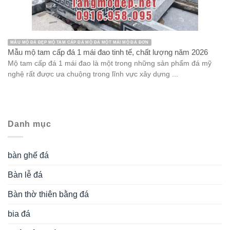
MẪU MỘ ĐÁ ĐẸP MỘ TAM CẤP ĐÁ MỘ ĐÁ MỘT MÁI MỘ ĐÁ ĐƠN
Mẫu mộ tam cấp đá 1 mái đao tinh tế, chất lượng năm 2026
Mộ tam cấp đá 1 mái đao là một trong những sản phẩm đá mỹ
nghệ rất được ưa chuộng trong lĩnh vực xây dựng ...
Danh mục
bàn ghế đá
Bàn lễ đá
Bàn thờ thiên bằng đá
bia đá