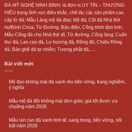
ĐÁ MỸ NGHỆ NINH BÌNH, là đơn vị UY TÍN – THƯƠNG
HIỆU trong lĩnh vực điêu khắc, chế tác các sản phẩm cao
cấp từ đá: Mẫu
Lăng mộ đá
đẹp;
Mộ đá
; Cột đá Nhà thờ
họ/Đình Chùa, Từ Đường, Bảo điện, Công trình tâm linh;
Mẫu Cổng đá cho Nhà thờ tổ, Từ đường, Cổng làng; Cuốn
thư đá;
Lan can đá
, Lư hương đá, Rồng đá, Chiếu Rồng
đá, Bàn ghế đá tự nhiên; Tượng phật đá,….
Bài viết mới
Mộ đạo không mái đá xanh rêu bền vững, trang nghiêm,
ý nghĩa
Mẫu mộ đá đôi không mái đơn giản, giá tốt được ưa
chuộng năm 2026
Mẫu lan can đá xanh tinh tế, sang trọng, bền vững, nổi
bật năm 2026