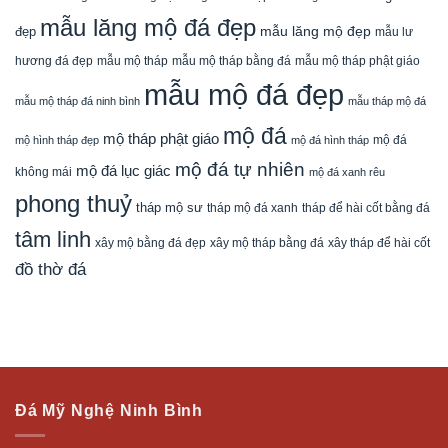
mẫu lăng mộ đá đẹp
mẫu lăng mộ đẹp
đẹp
mẫu lư
mẫu mộ tháp bằng đá
mẫu mộ tháp phật giáo
hương đá đẹp
mẫu mộ tháp
mẫu mộ đá đẹp
mẫu mộ tháp đá ninh bình
mẫu tháp mộ đá
mộ đá
mộ tháp phật giáo
mộ đá
mộ hình tháp đẹp
mộ đá hình tháp
mộ đá tự nhiên
mộ đá lục giác
không mái
mộ đá xanh rêu
phong thuỷ
tháp mộ sư
tháp mộ đá xanh
tháp để hài cốt bằng đá
tâm linh
xây mộ bằng đá đẹp
xây tháp để hài cốt
xây mộ tháp bằng đá
đồ thờ đá
Đá Mỹ Nghệ Ninh Bình