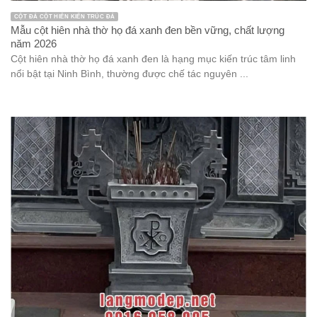
CỘT ĐÁ CỘT HIÊN KIẾN TRÚC ĐÁ
Mẫu cột hiên nhà thờ họ đá xanh đen bền vững, chất lượng
năm 2026
Cột hiên nhà thờ họ đá xanh đen là hạng mục kiến trúc tâm linh
nổi bật tại Ninh Bình, thường được chế tác nguyên ...