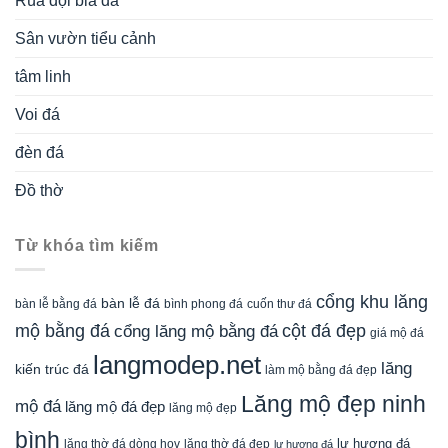
Rùa đội bia đá
Sân vườn tiểu cảnh
tâm linh
Voi đá
đèn đá
Đồ thờ
Từ khóa tìm kiếm
cổng khu lăng
bàn lễ đá
cuốn thư đá
bàn lễ bằng đá
bình phong đá
mộ bằng đá
cột đá đẹp
cổng lăng mộ bằng đá
giá mộ đá
langmodep.net
lăng
kiến trúc đá
làm mộ bằng đá đẹp
Lăng mộ đẹp ninh
mộ đá
lăng mộ đá đẹp
lăng mộ đẹp
bình
lăng thờ đá dòng họv
lư hương đá
lăng thờ đá đẹp
lư hương đá