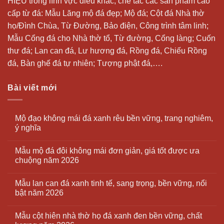
HIỆU trong lĩnh vực điêu khắc, chế tác các sản phẩm cao
cấp từ đá: Mẫu
Lăng mộ đá
đẹp;
Mộ đá
; Cột đá Nhà thờ
họ/Đình Chùa, Từ Đường, Bảo điện, Công trình tâm linh;
Mẫu Cổng đá cho Nhà thờ tổ, Từ đường, Cổng làng; Cuốn
thư đá;
Lan can đá
, Lư hương đá, Rồng đá, Chiếu Rồng
đá, Bàn ghế đá tự nhiên; Tượng phật đá,….
Bài viết mới
Mộ đạo không mái đá xanh rêu bền vững, trang nghiêm,
ý nghĩa
Mẫu mộ đá đôi không mái đơn giản, giá tốt được ưa
chuộng năm 2026
Mẫu lan can đá xanh tinh tế, sang trọng, bền vững, nổi
bật năm 2026
Mẫu cột hiên nhà thờ họ đá xanh đen bền vững, chất