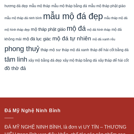
mẫu mộ tháp bằng đá
mẫu mộ tháp phật giáo
hương đá đẹp
mẫu mộ tháp
mẫu mộ đá đẹp
mẫu mộ tháp đá ninh bình
mẫu tháp mộ đá
mộ đá
mộ tháp phật giáo
mộ đá
mộ hình tháp đẹp
mộ đá hình tháp
mộ đá tự nhiên
mộ đá lục giác
không mái
mộ đá xanh rêu
phong thuỷ
tháp mộ sư
tháp mộ đá xanh
tháp để hài cốt bằng đá
tâm linh
xây mộ bằng đá đẹp
xây tháp để hài cốt
xây mộ tháp bằng đá
đồ thờ đá
Đá Mỹ Nghệ Ninh Bình
ĐÁ MỸ NGHỆ NINH BÌNH, là đơn vị UY TÍN – THƯƠNG