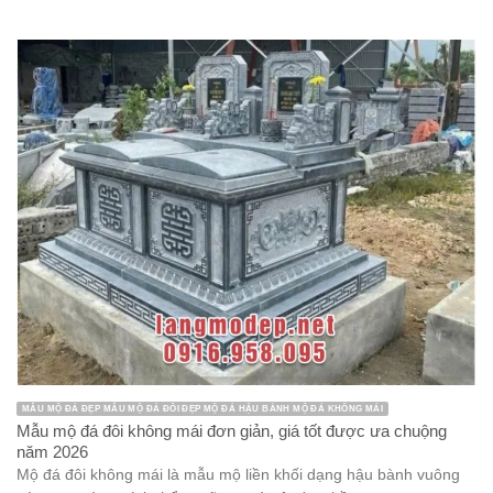
MẪU MỘ ĐÁ ĐẸP MẪU MỘ ĐÁ ĐÔI ĐẸP MỘ ĐÁ HẬU BÀNH MỘ ĐÁ KHÔNG MÁI
Mẫu mộ đá đôi không mái đơn giản, giá tốt được ưa chuộng
năm 2026
Mộ đá đôi không mái là mẫu mộ liền khối dạng hậu bành vuông