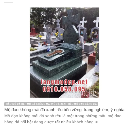
MẪU MỘ ĐÁ ĐẸP MỘ ĐÁ KHÔNG MÁI MỘ ĐÁ XANH RÊU MỘ ĐẠO BẰNG ĐÁ
Mộ đạo không mái đá xanh rêu bền vững, trang nghiêm, ý nghĩa
Mộ đạo không mái đá xanh rêu là một trong những mẫu mộ đạo
bằng đá nổi bật đang được rất nhiều khách hàng ưu ...