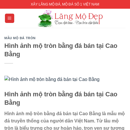
Skip
XÂY LĂNG MỘ ĐÁ, MỘ ĐÁ SỐ 1 VIỆT NAM
to
content
MẪU MỘ ĐÁ TRÒN
Hình ảnh mộ tròn bằng đá bán tại Cao
Bằng
Hình ảnh mộ tròn bằng đá bán
tại Cao
Bằng
Hình ảnh mộ tròn bằng đá bán
tại Cao Bằng là mẫu mộ
đá truyền thống của người dân Việt Nam. Từ lâu mộ
tròn là biểu trưng cho sự hoàn hảo, trọn vẹn sự tương