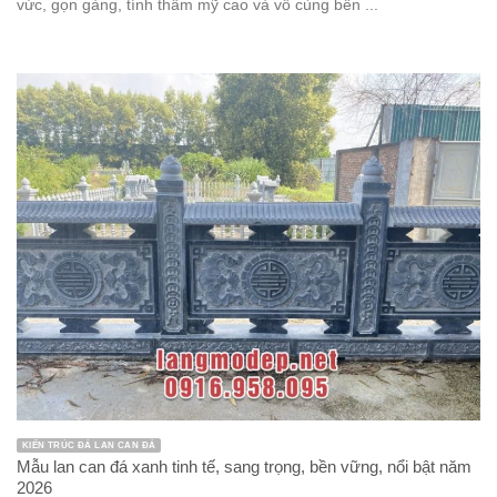
vức, gọn gàng, tính thẩm mỹ cao và vô cùng bền ...
KIẾN TRÚC ĐÁ LAN CAN ĐÁ
Mẫu lan can đá xanh tinh tế, sang trọng, bền vững, nổi bật năm
2026