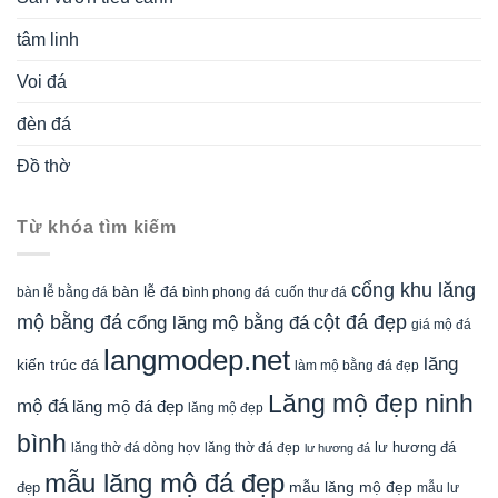
tâm linh
Voi đá
đèn đá
Đồ thờ
Từ khóa tìm kiếm
cổng khu lăng
bàn lễ đá
cuốn thư đá
bàn lễ bằng đá
bình phong đá
mộ bằng đá
cột đá đẹp
cổng lăng mộ bằng đá
giá mộ đá
langmodep.net
lăng
kiến trúc đá
làm mộ bằng đá đẹp
Lăng mộ đẹp ninh
mộ đá
lăng mộ đá đẹp
lăng mộ đẹp
bình
lăng thờ đá dòng họv
lư hương đá
lăng thờ đá đẹp
lư hương đá
mẫu lăng mộ đá đẹp
mẫu lăng mộ đẹp
đẹp
mẫu lư