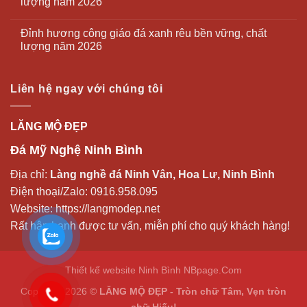
lượng năm 2026
Đỉnh hương công giáo đá xanh rêu bền vững, chất
lượng năm 2026
Liên hệ ngay với chúng tôi
LĂNG MỘ ĐẸP
Đá Mỹ Nghệ Ninh Bình
Địa chỉ:
Làng nghề đá Ninh Vân, Hoa Lư, Ninh Bình
Điện thoại/Zalo:
0916.958.095
Website:
https://langmodep.net
Rất hân hạnh được tư vấn, miễn phí cho quý khách hàng!
Thiết kế website Ninh Bình
NBpage.Com
Copyright 2026 ©
LĂNG MỘ ĐẸP - Tròn chữ Tâm, Vẹn tròn
chữ Hiếu!