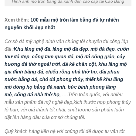
Hình ảnh mộ tròn bằng đá xanh đen cao cấp tại Cao Bằng
Xem thêm:
100 mẫu mộ tròn làm bằng đá tự nhiên
nguyên khối đẹp nhất
Cơ sở đá mỹ nghệ ninh vân chúng tôi chuyên thi công lắp
đặt :
Khu lăng mộ đá
,
lăng mộ đá đẹp
,
mộ đá đẹp
,
cuốn
thư đá đẹp
,
cổng tam quan đá
,
mộ đá công giáo
,
cây
hương đá thờ ngoài trời
,
đá kê chân cột
,
khu lăng mộ
gia đình bằng đá
,
chiếu rồng nhà thờ họ
,
đài phun
nước bằng đá
,
chó đá phong thủy
,
thiết kế khu lăng
mộ dòng họ bằng đá xanh
,
bức bình phong lăng
mộ
,
cổng đá nhà thờ họ
,
….Trên toàn quốc, với nhiều
mẫu sản phẩm đá mỹ nghệ đẹp,kích thước hợp phong thủy
lỗ ban, với giá thành tốt nhất, chất lượng sản phẩm luôn
đặt lên hàng đầu của cơ sở chúng tôi.
Quý khách hàng liên hệ với chúng tôi để được tư vấn tốt