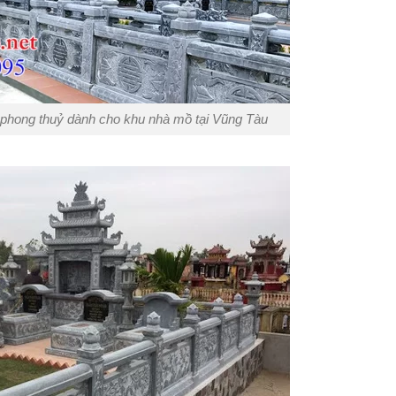
 phong thuỷ dành cho khu nhà mồ tại Vũng Tàu