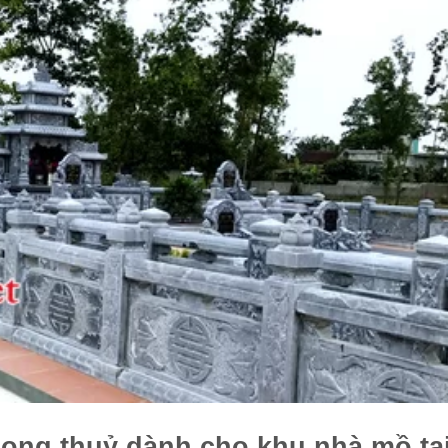
ong thuỷ dành cho khu nhà mồ tạ