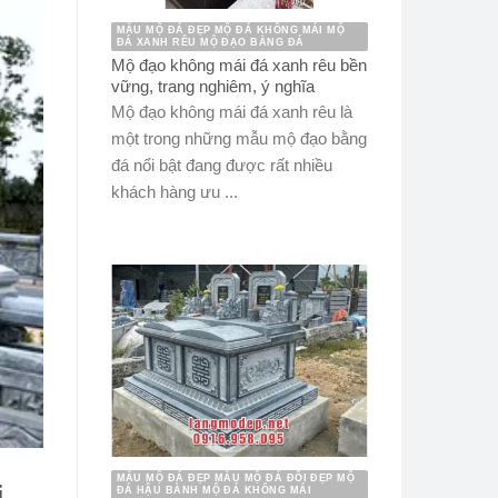
MẪU MỘ ĐÁ ĐẸP MỘ ĐÁ KHÔNG MÁI MỘ
ĐÁ XANH RÊU MỘ ĐẠO BẰNG ĐÁ
Mộ đạo không mái đá xanh rêu bền
vững, trang nghiêm, ý nghĩa
Mộ đạo không mái đá xanh rêu là
một trong những mẫu mộ đạo bằng
đá nổi bật đang được rất nhiều
khách hàng ưu ...
MẪU MỘ ĐÁ ĐẸP MẪU MỘ ĐÁ ĐÔI ĐẸP MỘ
i
ĐÁ HẬU BÀNH MỘ ĐÁ KHÔNG MÁI