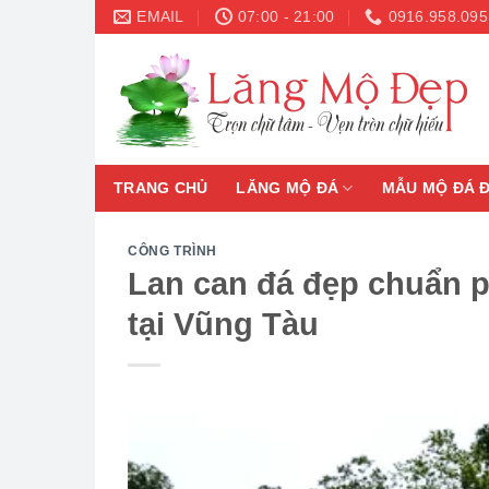
Skip
EMAIL
07:00 - 21:00
0916.958.095
to
content
TRANG CHỦ
LĂNG MỘ ĐÁ
MẪU MỘ ĐÁ 
CÔNG TRÌNH
Lan can đá đẹp chuẩn 
tại Vũng Tàu