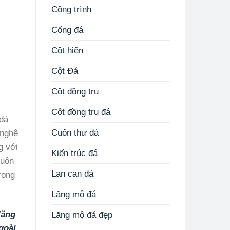
Công trình
Cổng đá
Cột hiên
Cột Đá
Cột đồng trụ
Cột đồng trụ đá
 đá
Cuốn thư đá
 nghệ
g với
Kiến trúc đá
luôn
Lan can đá
rong
Lăng mộ đá
lăng
Lăng mộ đá đẹp
goài