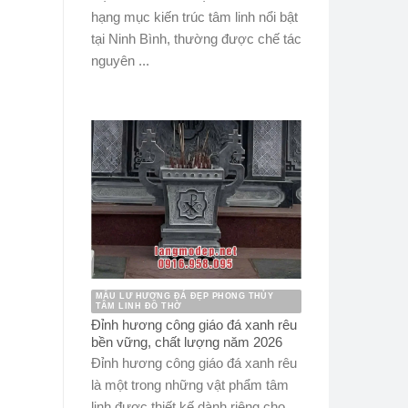
hạng mục kiến trúc tâm linh nổi bật
tại Ninh Bình, thường được chế tác
nguyên ...
MẪU LƯ HƯƠNG ĐÁ ĐẸP PHONG THỦY
TÂM LINH ĐỒ THỜ
Đỉnh hương công giáo đá xanh rêu
bền vững, chất lượng năm 2026
Đỉnh hương công giáo đá xanh rêu
là một trong những vật phẩm tâm
linh được thiết kế dành riêng cho