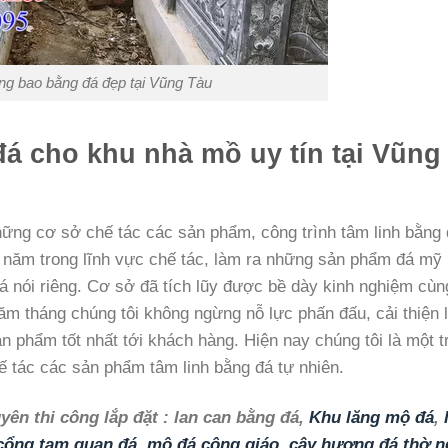
ng bao bằng đá đẹp tại Vũng Tàu
á cho khu nhà mồ uy tín tại Vũng
ững cơ sở chế tác các sản phẩm, công trình tâm linh bằng
ều năm trong lĩnh vực chế tác, làm ra những sản phẩm đá mỹ
 nói riêng. Cơ sở đã tích lũy được bề dày kinh nghiệm cùn
ăm tháng chúng tôi không ngừng nỗ lực phấn đấu, cải thiện 
ản phẩm tốt nhất tới khách hàng. Hiện nay chúng tôi là một t
ế tác các sản phẩm tâm linh bằng đá tự nhiên.
ên thi công lắp đặt : lan can bằng đá,
Khu lăng mộ đá
,
cổng tam quan đá
,
mộ đá công giáo
,
cây hương đá thờ n