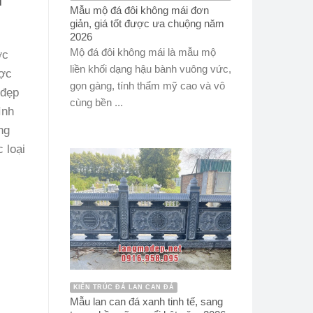
Mẫu mộ đá đôi không mái đơn
giản, giá tốt được ưa chuộng năm
2026
Mộ đá đôi không mái là mẫu mộ
ợc
liền khối dạng hậu bành vuông vức,
ược
gọn gàng, tính thẩm mỹ cao và vô
 đẹp
cùng bền ...
ình
ng
 loại
KIẾN TRÚC ĐÁ LAN CAN ĐÁ
Mẫu lan can đá xanh tinh tế, sang