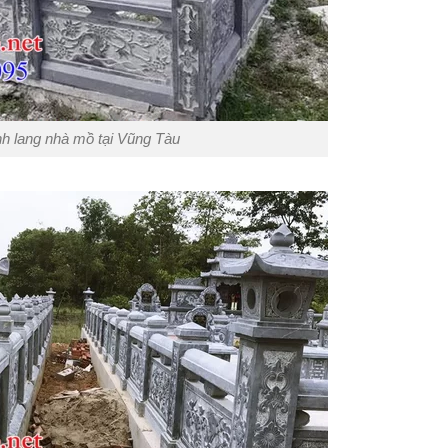
h lang nhà mồ tại Vũng Tàu