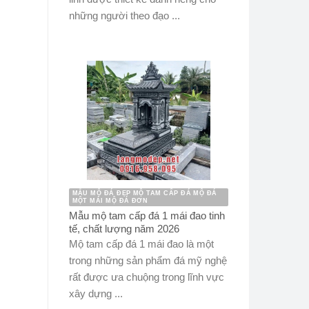
những người theo đạo ...
MẪU MỘ ĐÁ ĐẸP MỘ TAM CẤP ĐÁ MỘ ĐÁ
MỘT MÁI MỘ ĐÁ ĐƠN
Mẫu mộ tam cấp đá 1 mái đao tinh
tế, chất lượng năm 2026
Mộ tam cấp đá 1 mái đao là một
trong những sản phẩm đá mỹ nghệ
rất được ưa chuộng trong lĩnh vực
xây dựng ...