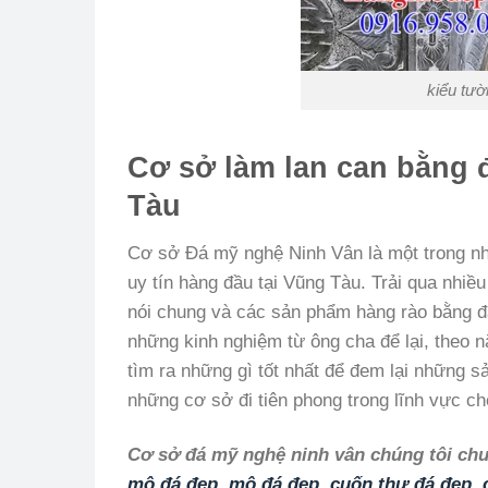
kiểu tườ
Cơ sở làm lan can bằng đ
Tàu
Cơ sở Đá mỹ nghệ Ninh Vân là một trong nh
uy tín hàng đầu tại Vũng Tàu. Trải qua nhi
nói chung và các sản phẩm hàng rào bằng đá
những kinh nghiệm từ ông cha để lại, theo n
tìm ra những gì tốt nhất để đem lại những s
những cơ sở đi tiên phong trong lĩnh vực ch
Cơ sở đá mỹ nghệ ninh vân chúng tôi chuy
mộ đá đẹp
,
mộ đá đẹp
,
cuốn thư đá đẹp
,