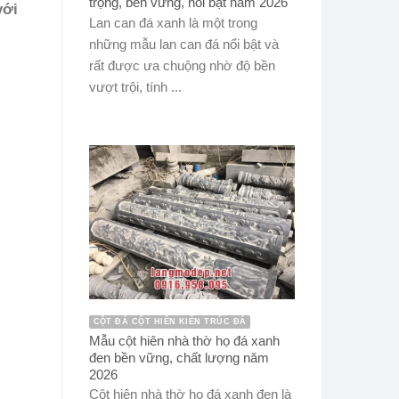
trọng, bền vững, nổi bật năm 2026
với
Lan can đá xanh là một trong
những mẫu lan can đá nổi bật và
rất được ưa chuộng nhờ độ bền
vượt trội, tính ...
CỘT ĐÁ CỘT HIÊN KIẾN TRÚC ĐÁ
Mẫu cột hiên nhà thờ họ đá xanh
đen bền vững, chất lượng năm
2026
Cột hiên nhà thờ họ đá xanh đen là