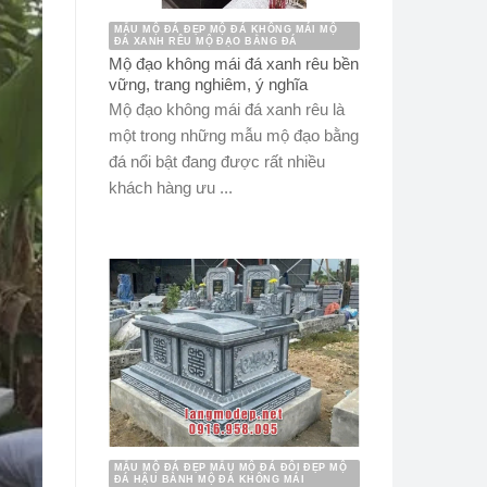
MẪU MỘ ĐÁ ĐẸP MỘ ĐÁ KHÔNG MÁI MỘ
ĐÁ XANH RÊU MỘ ĐẠO BẰNG ĐÁ
Mộ đạo không mái đá xanh rêu bền
vững, trang nghiêm, ý nghĩa
Mộ đạo không mái đá xanh rêu là
một trong những mẫu mộ đạo bằng
đá nổi bật đang được rất nhiều
khách hàng ưu ...
MẪU MỘ ĐÁ ĐẸP MẪU MỘ ĐÁ ĐÔI ĐẸP MỘ
ĐÁ HẬU BÀNH MỘ ĐÁ KHÔNG MÁI