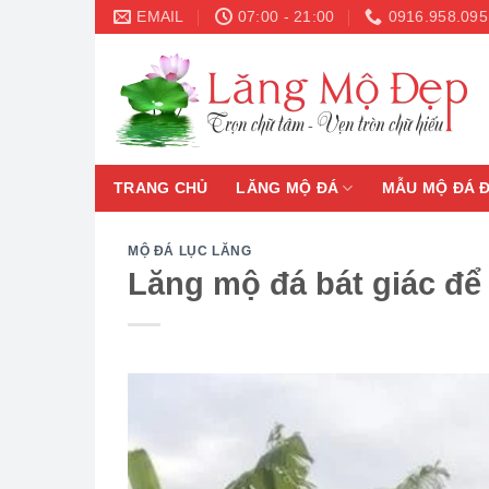
Skip
EMAIL
07:00 - 21:00
0916.958.095
to
content
TRANG CHỦ
LĂNG MỘ ĐÁ
MẪU MỘ ĐÁ 
MỘ ĐÁ LỤC LĂNG
Lăng mộ đá bát giác để h