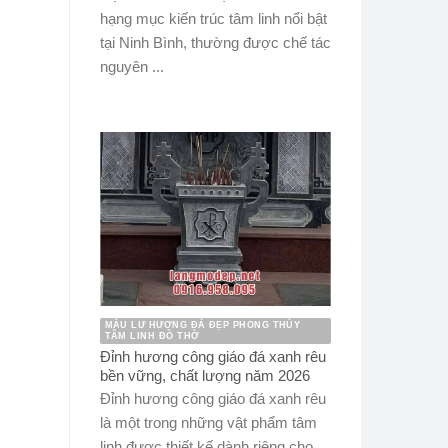
hạng mục kiến trúc tâm linh nổi bật
tại Ninh Bình, thường được chế tác
nguyên ...
MẪU LƯ HƯƠNG ĐÁ ĐẸP PHONG THỦY
TÂM LINH ĐỒ THỜ
Đỉnh hương công giáo đá xanh rêu
bền vững, chất lượng năm 2026
Đỉnh hương công giáo đá xanh rêu
là một trong những vật phẩm tâm
linh được thiết kế dành riêng cho