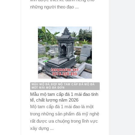
những người theo đạo ...
MẪU MỘ ĐÁ ĐẸP MỘ TAM CẤP ĐÁ MỘ ĐÁ
MỘT MÁI MỘ ĐÁ ĐƠN
Mẫu mộ tam cấp đá 1 mái đao tinh
tế, chất lượng năm 2026
Mộ tam cấp đá 1 mái đao là một
trong những sản phẩm đá mỹ nghệ
rất được ưa chuộng trong lĩnh vực
xây dựng ...