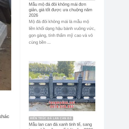
Mẫu mộ đá đôi không mái đơn
giản, giá tốt được ưa chuộng năm
2026
Mộ đá đôi không mái là mẫu mộ
liền khối dạng hậu bành vuông vức,
gọn gàng, tính thẩm mỹ cao và vô
cùng bền ...
khác
KIẾN TRÚC ĐÁ LAN CAN ĐÁ
Mẫu lan can đá xanh tinh tế, sang