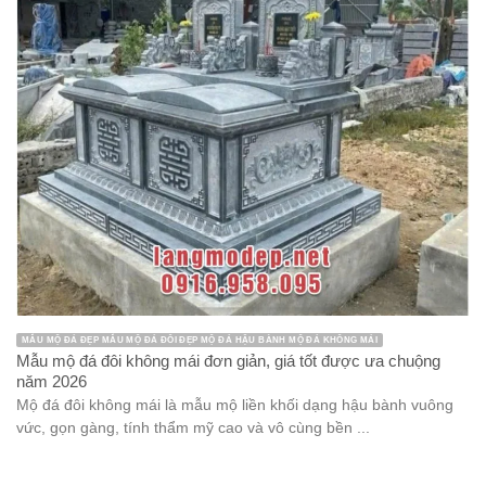
MẪU MỘ ĐÁ ĐẸP MẪU MỘ ĐÁ ĐÔI ĐẸP MỘ ĐÁ HẬU BÀNH MỘ ĐÁ KHÔNG MÁI
Mẫu mộ đá đôi không mái đơn giản, giá tốt được ưa chuộng
năm 2026
Mộ đá đôi không mái là mẫu mộ liền khối dạng hậu bành vuông
vức, gọn gàng, tính thẩm mỹ cao và vô cùng bền ...