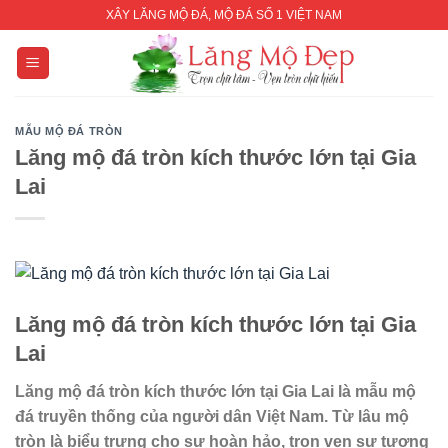
Skip
XÂY LĂNG MỘ ĐÁ, MỘ ĐÁ SỐ 1 VIỆT NAM
to
content
MẪU MỘ ĐÁ TRÒN
Lăng mộ đá tròn kích thước lớn tại Gia
Lai
Lăng mộ đá tròn kích thước lớn
tại Gia
Lai
Lăng mộ đá tròn kích thước lớn
tại Gia Lai là mẫu mộ
đá truyền thống của người dân Việt Nam. Từ lâu mộ
tròn là biểu trưng cho sự hoàn hảo, trọn vẹn sự tương