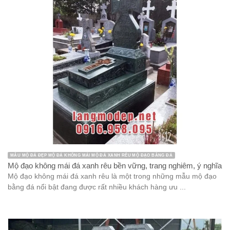
MẪU MỘ ĐÁ ĐẸP MỘ ĐÁ KHÔNG MÁI MỘ ĐÁ XANH RÊU MỘ ĐẠO BẰNG ĐÁ
Mộ đạo không mái đá xanh rêu bền vững, trang nghiêm, ý nghĩa
Mộ đạo không mái đá xanh rêu là một trong những mẫu mộ đạo
bằng đá nổi bật đang được rất nhiều khách hàng ưu ...