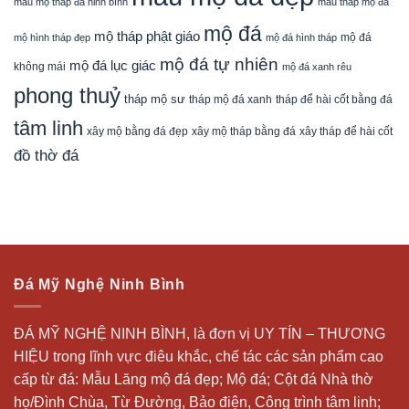
mẫu mộ tháp đá ninh bình
mẫu tháp mộ đá
mộ đá
mộ tháp phật giáo
mộ đá
mộ hình tháp đẹp
mộ đá hình tháp
mộ đá tự nhiên
mộ đá lục giác
không mái
mộ đá xanh rêu
phong thuỷ
tháp mộ sư
tháp mộ đá xanh
tháp để hài cốt bằng đá
tâm linh
xây mộ bằng đá đẹp
xây tháp để hài cốt
xây mộ tháp bằng đá
đồ thờ đá
Đá Mỹ Nghệ Ninh Bình
ĐÁ MỸ NGHỆ NINH BÌNH, là đơn vị UY TÍN – THƯƠNG
HIỆU trong lĩnh vực điêu khắc, chế tác các sản phẩm cao
cấp từ đá: Mẫu
Lăng mộ đá
đẹp;
Mộ đá
; Cột đá Nhà thờ
họ/Đình Chùa, Từ Đường, Bảo điện, Công trình tâm linh;