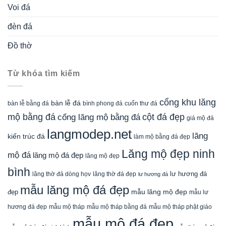
Voi đá
đèn đá
Đồ thờ
Từ khóa tìm kiếm
cổng khu lăng
bàn lễ đá
cuốn thư đá
bàn lễ bằng đá
bình phong đá
mộ bằng đá
cột đá đẹp
cổng lăng mộ bằng đá
giá mộ đá
langmodep.net
lăng
kiến trúc đá
làm mộ bằng đá đẹp
Lăng mộ đẹp ninh
mộ đá
lăng mộ đá đẹp
lăng mộ đẹp
bình
lăng thờ đá dòng họv
lư hương đá
lăng thờ đá đẹp
lư hương đá
mẫu lăng mộ đá đẹp
mẫu lăng mộ đẹp
đẹp
mẫu lư
mẫu mộ tháp bằng đá
mẫu mộ tháp phật giáo
hương đá đẹp
mẫu mộ tháp
mẫu mộ đá đẹp