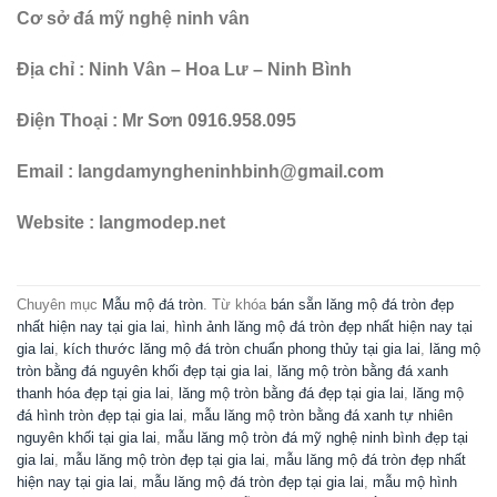
Cơ sở đá mỹ nghệ ninh vân
Địa chỉ : Ninh Vân – Hoa Lư – Ninh Bình
Điện Thoại : Mr Sơn 0916.958.095
Email : langdamyngheninhbinh@gmail.com
Website : langmodep.net
Chuyên mục
Mẫu mộ đá tròn
. Từ khóa
bán sẵn lăng mộ đá tròn đẹp
nhất hiện nay tại gia lai
,
hình ảnh lăng mộ đá tròn đẹp nhất hiện nay tại
gia lai
,
kích thước lăng mộ đá tròn chuẩn phong thủy tại gia lai
,
lăng mộ
tròn bằng đá nguyên khối đẹp tại gia lai
,
lăng mộ tròn bằng đá xanh
thanh hóa đẹp tại gia lai
,
lăng mộ tròn bằng đá đẹp tại gia lai
,
lăng mộ
đá hình tròn đẹp tại gia lai
,
mẫu lăng mộ tròn bằng đá xanh tự nhiên
nguyên khối tại gia lai
,
mẫu lăng mộ tròn đá mỹ nghệ ninh bình đẹp tại
gia lai
,
mẫu lăng mộ tròn đẹp tại gia lai
,
mẫu lăng mộ đá tròn đẹp nhất
hiện nay tại gia lai
,
mẫu lăng mộ đá tròn đẹp tại gia lai
,
mẫu mộ hình