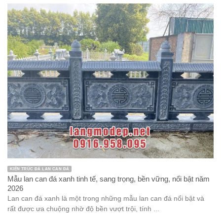
KIẾN TRÚC ĐÁ LAN CAN ĐÁ
Mẫu lan can đá xanh tinh tế, sang trọng, bền vững, nổi bật năm
2026
Lan can đá xanh là một trong những mẫu lan can đá nổi bật và
rất được ưa chuộng nhờ độ bền vượt trội, tính ...