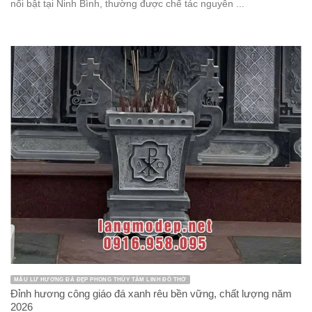
nổi bật tại Ninh Bình, thường được chế tác nguyên ...
MẪU LƯ HƯƠNG ĐÁ ĐẸP PHONG THỦY TÂM LINH ĐỒ THỜ
Đỉnh hương công giáo đá xanh rêu bền vững, chất lượng năm
2026