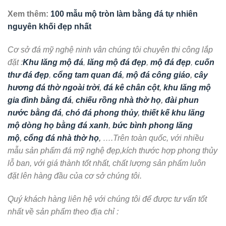
Xem thêm:
100 mẫu mộ tròn làm bằng đá tự nhiên
nguyên khối đẹp nhất
Cơ sở đá mỹ nghệ ninh vân chúng tôi chuyên thi công lắp
đặt :
Khu lăng mộ đá
,
lăng mộ đá đẹp
,
mộ đá đẹp
,
cuốn
thư đá đẹp
,
cổng tam quan đá
,
mộ đá công giáo
,
cây
hương đá thờ ngoài trời
,
đá kê chân cột
,
khu lăng mộ
gia đình bằng đá
,
chiếu rồng nhà thờ họ
,
đài phun
nước bằng đá
,
chó đá phong thủy
,
thiết kế khu lăng
mộ dòng họ bằng đá xanh
,
bức bình phong lăng
mộ
,
cổng đá nhà thờ họ
,
….Trên toàn quốc, với nhiều
mẫu sản phẩm đá mỹ nghệ đẹp,kích thước hợp phong thủy
lỗ ban, với giá thành tốt nhất, chất lượng sản phẩm luôn
đặt lên hàng đầu của cơ sở chúng tôi.
Quý khách hàng liên hệ với chúng tôi để được tư vấn tốt
nhất về sản phẩm theo địa chỉ :