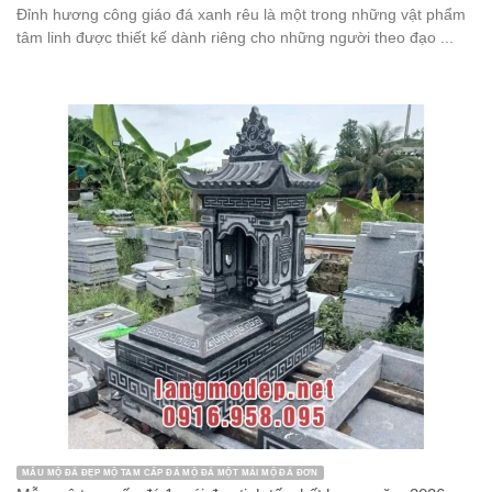
Đỉnh hương công giáo đá xanh rêu là một trong những vật phẩm
tâm linh được thiết kế dành riêng cho những người theo đạo ...
MẪU MỘ ĐÁ ĐẸP MỘ TAM CẤP ĐÁ MỘ ĐÁ MỘT MÁI MỘ ĐÁ ĐƠN