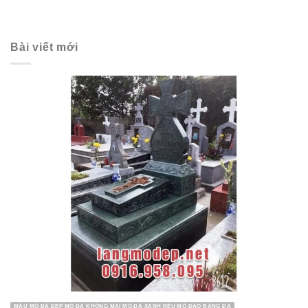
Bài viết mới
MẪU MỘ ĐÁ ĐẸP MỘ ĐÁ KHÔNG MÁI MỘ ĐÁ XANH RÊU MỘ ĐẠO BẰNG ĐÁ