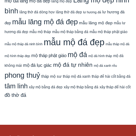
mộ đá
lăng mộ đá đẹp
lăng mộ đẹp
bình
lăng thờ đá dòng họv
lư hương đá
lăng thờ đá đẹp
lư hương đá
mẫu lăng mộ đá đẹp
mẫu lăng mộ đẹp
đẹp
mẫu lư
mẫu mộ tháp bằng đá
mẫu mộ tháp phật giáo
hương đá đẹp
mẫu mộ tháp
mẫu mộ đá đẹp
mẫu mộ tháp đá ninh bình
mẫu tháp mộ đá
mộ đá
mộ tháp phật giáo
mộ đá
mộ hình tháp đẹp
mộ đá hình tháp
mộ đá tự nhiên
mộ đá lục giác
không mái
mộ đá xanh rêu
phong thuỷ
tháp mộ sư
tháp mộ đá xanh
tháp để hài cốt bằng đá
tâm linh
xây mộ bằng đá đẹp
xây tháp để hài cốt
xây mộ tháp bằng đá
đồ thờ đá