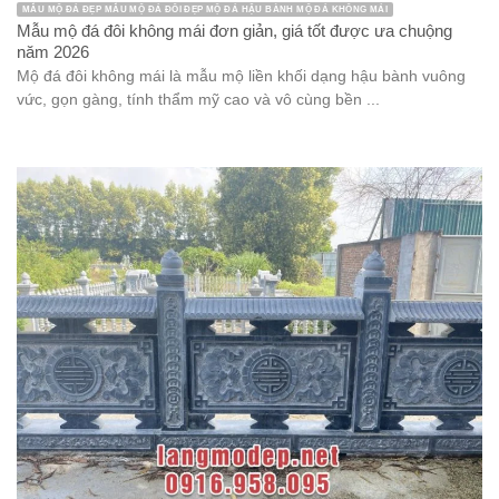
MẪU MỘ ĐÁ ĐẸP MẪU MỘ ĐÁ ĐÔI ĐẸP MỘ ĐÁ HẬU BÀNH MỘ ĐÁ KHÔNG MÁI
Mẫu mộ đá đôi không mái đơn giản, giá tốt được ưa chuộng
năm 2026
Mộ đá đôi không mái là mẫu mộ liền khối dạng hậu bành vuông
vức, gọn gàng, tính thẩm mỹ cao và vô cùng bền ...