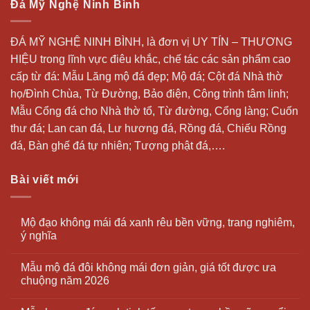
Đá Mỹ Nghệ Ninh Bình
ĐÁ MỸ NGHỆ NINH BÌNH, là đơn vị UY TÍN – THƯƠNG
HIỆU trong lĩnh vực điêu khắc, chế tác các sản phẩm cao
cấp từ đá: Mẫu
Lăng mộ đá
đẹp;
Mộ đá
; Cột đá Nhà thờ
họ/Đình Chùa, Từ Đường, Bảo điện, Công trình tâm linh;
Mẫu Cổng đá cho Nhà thờ tổ, Từ đường, Cổng làng; Cuốn
thư đá;
Lan can đá
, Lư hương đá, Rồng đá, Chiếu Rồng
đá, Bàn ghế đá tự nhiên; Tượng phật đá,….
Bài viết mới
Mộ đạo không mái đá xanh rêu bền vững, trang nghiêm,
ý nghĩa
Mẫu mộ đá đôi không mái đơn giản, giá tốt được ưa
chuộng năm 2026