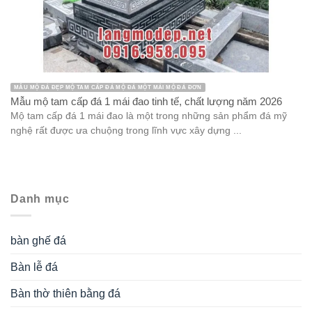
MẪU MỘ ĐÁ ĐẸP MỘ TAM CẤP ĐÁ MỘ ĐÁ MỘT MÁI MỘ ĐÁ ĐƠN
Mẫu mộ tam cấp đá 1 mái đao tinh tế, chất lượng năm 2026
Mộ tam cấp đá 1 mái đao là một trong những sản phẩm đá mỹ
nghệ rất được ưa chuộng trong lĩnh vực xây dựng ...
Danh mục
bàn ghế đá
Bàn lễ đá
Bàn thờ thiên bằng đá