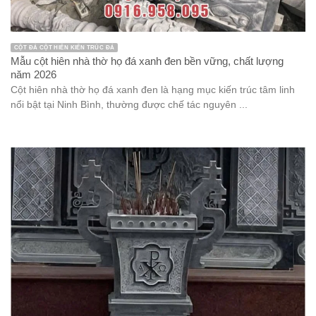
CỘT ĐÁ CỘT HIÊN KIẾN TRÚC ĐÁ
Mẫu cột hiên nhà thờ họ đá xanh đen bền vững, chất lượng
năm 2026
Cột hiên nhà thờ họ đá xanh đen là hạng mục kiến trúc tâm linh
nổi bật tại Ninh Bình, thường được chế tác nguyên ...