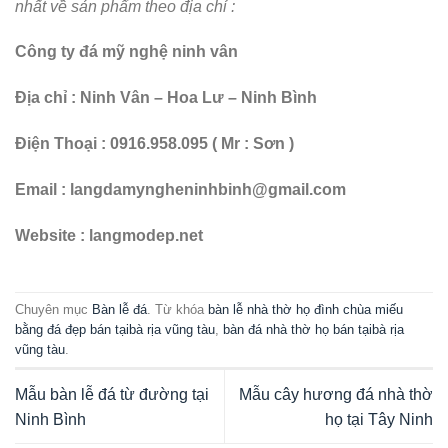
nhất về sản phẩm theo địa chỉ :
Công ty đá mỹ nghệ ninh vân
Địa chỉ : Ninh Vân – Hoa Lư – Ninh Bình
Điện Thoại : 0916.958.095 ( Mr : Sơn )
Email : langdamyngheninhbinh@gmail.com
Website : langmodep.net
Chuyên mục
Bàn lễ đá
. Từ khóa
bàn lễ nhà thờ họ đình chùa miếu
bằng đá đẹp bán tạibà rịa vũng tàu
,
bàn đá nhà thờ họ bán tạibà rịa
vũng tàu
.
Mẫu bàn lễ đá từ đường tại
Mẫu cây hương đá nhà thờ
Ninh Bình
họ tại Tây Ninh