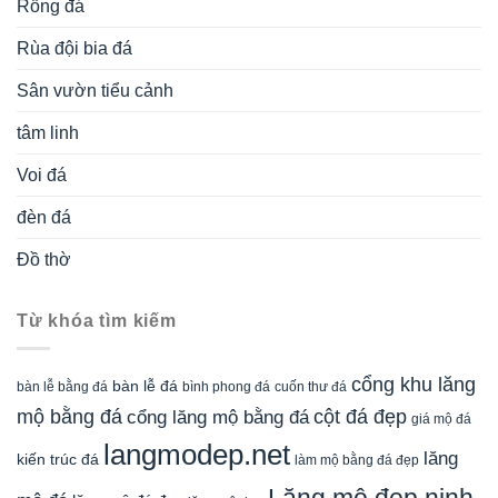
Rồng đá
Rùa đội bia đá
Sân vườn tiểu cảnh
tâm linh
Voi đá
đèn đá
Đồ thờ
Từ khóa tìm kiếm
cổng khu lăng
bàn lễ đá
cuốn thư đá
bàn lễ bằng đá
bình phong đá
mộ bằng đá
cột đá đẹp
cổng lăng mộ bằng đá
giá mộ đá
langmodep.net
lăng
kiến trúc đá
làm mộ bằng đá đẹp
Lăng mộ đẹp ninh