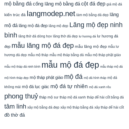
mộ bằng đá
cột đá đẹp
cổng lăng mộ bằng đá
giá mộ đá
langmodep.net
lăng
kiến trúc đá
làm mộ bằng đá đẹp
Lăng mộ đẹp ninh
mộ đá
lăng mộ đá đẹp
lăng mộ đẹp
bình
lăng thờ đá dòng họv
lư hương đá
lăng thờ đá đẹp
lư hương đá
mẫu lăng mộ đá đẹp
mẫu lăng mộ đẹp
đẹp
mẫu lư
mẫu mộ tháp bằng đá
mẫu mộ tháp phật giáo
hương đá đẹp
mẫu mộ tháp
mẫu mộ đá đẹp
mẫu mộ tháp đá ninh bình
mẫu tháp mộ đá
mộ đá
mộ tháp phật giáo
mộ đá
mộ hình tháp đẹp
mộ đá hình tháp
mộ đá tự nhiên
mộ đá lục giác
không mái
mộ đá xanh rêu
phong thuỷ
tháp mộ sư
tháp mộ đá xanh
tháp để hài cốt bằng đá
tâm linh
xây mộ bằng đá đẹp
xây tháp để hài cốt
xây mộ tháp bằng đá
đồ thờ đá