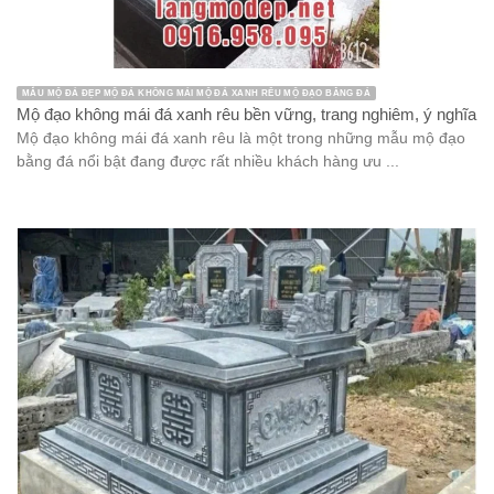
MẪU MỘ ĐÁ ĐẸP MỘ ĐÁ KHÔNG MÁI MỘ ĐÁ XANH RÊU MỘ ĐẠO BẰNG ĐÁ
Mộ đạo không mái đá xanh rêu bền vững, trang nghiêm, ý nghĩa
Mộ đạo không mái đá xanh rêu là một trong những mẫu mộ đạo
bằng đá nổi bật đang được rất nhiều khách hàng ưu ...