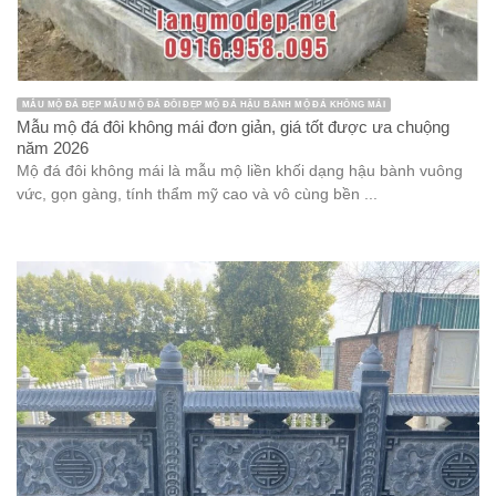
MẪU MỘ ĐÁ ĐẸP MẪU MỘ ĐÁ ĐÔI ĐẸP MỘ ĐÁ HẬU BÀNH MỘ ĐÁ KHÔNG MÁI
Mẫu mộ đá đôi không mái đơn giản, giá tốt được ưa chuộng
năm 2026
Mộ đá đôi không mái là mẫu mộ liền khối dạng hậu bành vuông
vức, gọn gàng, tính thẩm mỹ cao và vô cùng bền ...