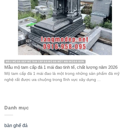
MẪU MỘ ĐÁ ĐẸP MỘ TAM CẤP ĐÁ MỘ ĐÁ MỘT MÁI MỘ ĐÁ ĐƠN
Mẫu mộ tam cấp đá 1 mái đao tinh tế, chất lượng năm 2026
Mộ tam cấp đá 1 mái đao là một trong những sản phẩm đá mỹ
nghệ rất được ưa chuộng trong lĩnh vực xây dựng ...
Danh mục
bàn ghế đá