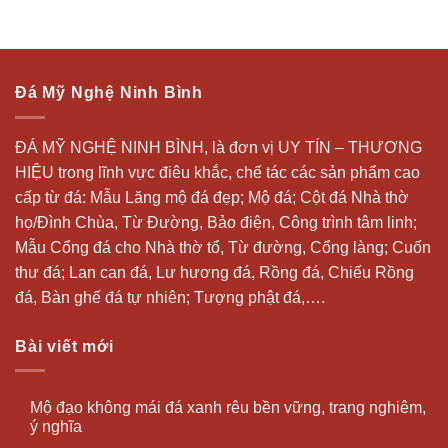
Đá Mỹ Nghệ Ninh Bình
ĐÁ MỸ NGHỆ NINH BÌNH, là đơn vị UY TÍN – THƯƠNG
HIỆU trong lĩnh vực điêu khắc, chế tác các sản phẩm cao
cấp từ đá: Mẫu
Lăng mộ đá
đẹp;
Mộ đá
; Cột đá Nhà thờ
họ/Đình Chùa, Từ Đường, Bảo điện, Công trình tâm linh;
Mẫu Cổng đá cho Nhà thờ tổ, Từ đường, Cổng làng; Cuốn
thư đá;
Lan can đá
, Lư hương đá, Rồng đá, Chiếu Rồng
đá, Bàn ghế đá tự nhiên; Tượng phật đá,….
Bài viết mới
Mộ đạo không mái đá xanh rêu bền vững, trang nghiêm,
ý nghĩa