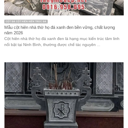
CỘT ĐÁ CỘT HIÊN KIẾN TRÚC ĐÁ
Mẫu cột hiên nhà thờ họ đá xanh đen bền vững, chất lượng
năm 2026
Cột hiên nhà thờ họ đá xanh đen là hạng mục kiến trúc tâm linh
nổi bật tại Ninh Bình, thường được chế tác nguyên ...