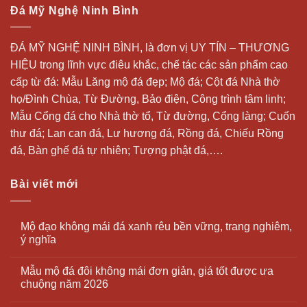
Đá Mỹ Nghệ Ninh Bình
ĐÁ MỸ NGHỆ NINH BÌNH, là đơn vị UY TÍN – THƯƠNG
HIỆU trong lĩnh vực điêu khắc, chế tác các sản phẩm cao
cấp từ đá: Mẫu
Lăng mộ đá
đẹp;
Mộ đá
; Cột đá Nhà thờ
họ/Đình Chùa, Từ Đường, Bảo điện, Công trình tâm linh;
Mẫu Cổng đá cho Nhà thờ tổ, Từ đường, Cổng làng; Cuốn
thư đá;
Lan can đá
, Lư hương đá, Rồng đá, Chiếu Rồng
đá, Bàn ghế đá tự nhiên; Tượng phật đá,….
Bài viết mới
Mộ đạo không mái đá xanh rêu bền vững, trang nghiêm,
ý nghĩa
Mẫu mộ đá đôi không mái đơn giản, giá tốt được ưa
chuộng năm 2026