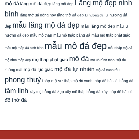
Lăng mộ đẹp ninh
mộ đá
lăng mộ đá đẹp
lăng mộ đẹp
bình
lăng thờ đá dòng họv
lư hương đá
lăng thờ đá đẹp
lư hương đá
mẫu lăng mộ đá đẹp
mẫu lăng mộ đẹp
đẹp
mẫu lư
mẫu mộ tháp bằng đá
mẫu mộ tháp phật giáo
hương đá đẹp
mẫu mộ tháp
mẫu mộ đá đẹp
mẫu mộ tháp đá ninh bình
mẫu tháp mộ đá
mộ đá
mộ tháp phật giáo
mộ đá
mộ hình tháp đẹp
mộ đá hình tháp
mộ đá tự nhiên
mộ đá lục giác
không mái
mộ đá xanh rêu
phong thuỷ
tháp mộ sư
tháp mộ đá xanh
tháp để hài cốt bằng đá
tâm linh
xây mộ bằng đá đẹp
xây tháp để hài cốt
xây mộ tháp bằng đá
đồ thờ đá