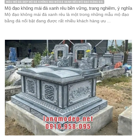
MẪU MỘ ĐÁ ĐẸP MỘ ĐÁ KHÔNG MÁI MỘ ĐÁ XANH RÊU MỘ ĐẠO BẰNG ĐÁ
Mộ đạo không mái đá xanh rêu bền vững, trang nghiêm, ý nghĩa
Mộ đạo không mái đá xanh rêu là một trong những mẫu mộ đạo
bằng đá nổi bật đang được rất nhiều khách hàng ưu ...