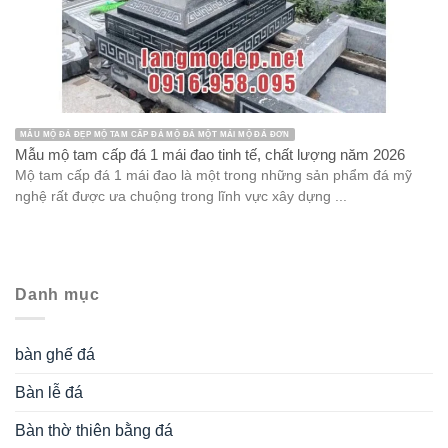
MẪU MỘ ĐÁ ĐẸP MỘ TAM CẤP ĐÁ MỘ ĐÁ MỘT MÁI MỘ ĐÁ ĐƠN
Mẫu mộ tam cấp đá 1 mái đao tinh tế, chất lượng năm 2026
Mộ tam cấp đá 1 mái đao là một trong những sản phẩm đá mỹ
nghệ rất được ưa chuộng trong lĩnh vực xây dựng ...
Danh mục
bàn ghế đá
Bàn lễ đá
Bàn thờ thiên bằng đá