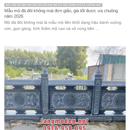
MẪU MỘ ĐÁ ĐẸP MẪU MỘ ĐÁ ĐÔI ĐẸP MỘ ĐÁ HẬU BÀNH MỘ ĐÁ KHÔNG MÁI
Mẫu mộ đá đôi không mái đơn giản, giá tốt được ưa chuộng
năm 2026
Mộ đá đôi không mái là mẫu mộ liền khối dạng hậu bành vuông
vức, gọn gàng, tính thẩm mỹ cao và vô cùng bền ...