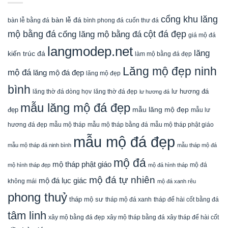
mẫu mộ tháp bằng đá
mẫu mộ tháp phật giáo
hương đá đẹp
mẫu mộ tháp
mẫu mộ đá đẹp
mẫu mộ tháp đá ninh bình
mẫu tháp mộ đá
mộ đá
mộ tháp phật giáo
mộ đá
mộ hình tháp đẹp
mộ đá hình tháp
mộ đá tự nhiên
mộ đá lục giác
không mái
mộ đá xanh rêu
phong thuỷ
tháp mộ sư
tháp mộ đá xanh
tháp để hài cốt bằng đá
tâm linh
xây mộ bằng đá đẹp
xây tháp để hài cốt
xây mộ tháp bằng đá
đồ thờ đá
Đá Mỹ Nghệ Ninh Bình
ĐÁ MỸ NGHỆ NINH BÌNH, là đơn vị UY TÍN – THƯƠNG
HIỆU trong lĩnh vực điêu khắc, chế tác các sản phẩm cao