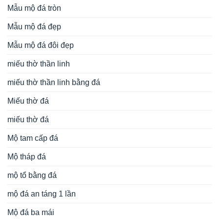
miếu thờ đá
Mộ tam cấp đá
Mộ tháp đá
mộ tổ bằng đá
mộ đá an táng 1 lần
Mộ đá ba mái
Mộ đá hai mái
Mộ đá hậu bành
Mộ đá hình bát giác
Mộ đá hoa cương
Mộ đá không mái
Mộ đá liền kề