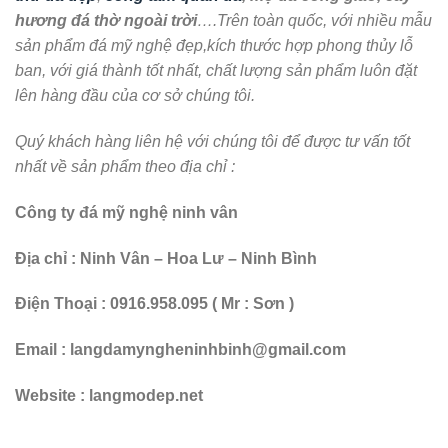
Địa chỉ : Ninh Vân – Hoa Lư – Ninh Bình
Điện Thoại : 0916.958.095 ( Mr : Sơn )
Email : langdamyngheninhbinh@gmail.com
Website : langmodep.net
Chuyên mục
Bàn lễ đá
. Từ khóa
bàn lễ nhà thờ họ đình chùa miếu
bằng đá đẹp bán tại hậu giang
,
bàn đá nhà thờ họ bán tại hậu giang
.
Mẫu bàn lễ đá từ đường tại
Mẫu bàn lễ đá từ đường tại
Đồng Tháp
Kiên Giang
Bài viết mới