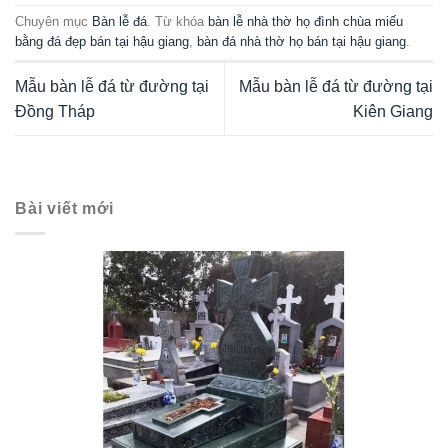
MẪU MỘ ĐÁ ĐẸP MỘ ĐÁ KHÔNG MÁI MỘ ĐÁ XANH RÊU MỘ ĐẠO BẰNG ĐÁ
Mộ đạo không mái đá xanh rêu bền vững, trang nghiêm, ý nghĩa
Mộ đạo không mái đá xanh rêu là một trong những mẫu mộ đạo
bằng đá nổi bật đang được rất nhiều khách hàng ưu ...