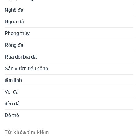
tâm linh
Voi đá
đèn đá
Đồ thờ
Từ khóa tìm kiếm
cổng khu lăng
bàn lễ đá
cuốn thư đá
bàn lễ bằng đá
bình phong đá
mộ bằng đá
cột đá đẹp
cổng lăng mộ bằng đá
giá mộ đá
langmodep.net
lăng
kiến trúc đá
làm mộ bằng đá đẹp
Lăng mộ đẹp ninh
mộ đá
lăng mộ đá đẹp
lăng mộ đẹp
bình
lăng thờ đá dòng họv
lư hương đá
lăng thờ đá đẹp
lư hương đá
mẫu lăng mộ đá đẹp
mẫu lăng mộ đẹp
đẹp
mẫu lư