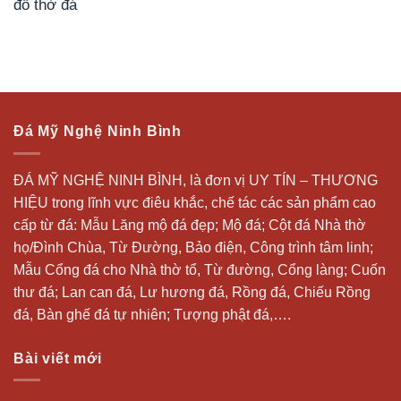
cấp từ đá: Mẫu
Lăng mộ đá
đẹp;
Mộ đá
; Cột đá Nhà thờ
họ/Đình Chùa, Từ Đường, Bảo điện, Công trình tâm linh;
Mẫu Cổng đá cho Nhà thờ tổ, Từ đường, Cổng làng; Cuốn
thư đá;
Lan can đá
, Lư hương đá, Rồng đá, Chiếu Rồng
đá, Bàn ghế đá tự nhiên; Tượng phật đá,….
Bài viết mới
Mộ đạo không mái đá xanh rêu bền vững, trang nghiêm,
ý nghĩa
Mẫu mộ đá đôi không mái đơn giản, giá tốt được ưa
chuộng năm 2026
Mẫu lan can đá xanh tinh tế, sang trọng, bền vững, nổi
bật năm 2026
Mẫu cột hiên nhà thờ họ đá xanh đen bền vững, chất
lượng năm 2026