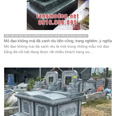
MẪU MỘ ĐÁ ĐẸP MẪU MỘ ĐÁ ĐÔI ĐẸP MỘ ĐÁ HẬU BÀNH MỘ ĐÁ KHÔNG MÁI
Mẫu mộ đá đôi không mái đơn giản, giá tốt được ưa chuộng
năm 2026
Mộ đá đôi không mái là mẫu mộ liền khối dạng hậu bành vuông
vức, gọn gàng, tính thẩm mỹ cao và vô cùng bền ...