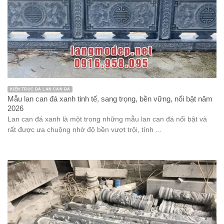
Lan can đá xanh là một trong những mẫu lan can đá nổi bật và
rất được ưa chuộng nhờ độ bền vượt trội, tính ...
CỘT ĐÁ CỘT HIÊN KIẾN TRÚC ĐÁ
Mẫu cột hiên nhà thờ họ đá xanh đen bền vững, chất lượng