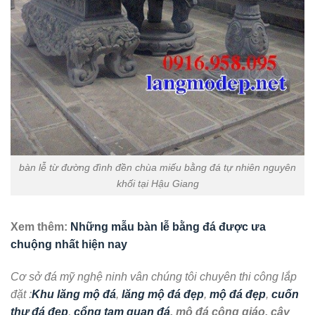
bàn lễ từ đường đình đền chùa miếu bằng đá tự nhiên nguyên
khối tại Hậu Giang
Xem thêm:
Những mẫu bàn lễ bằng đá được ưa
chuộng nhất hiện nay
Cơ sở đá mỹ nghệ ninh vân chúng tôi chuyên thi công lắp
đặt :
Khu lăng mộ đá
,
lăng mộ đá đẹp
,
mộ đá đẹp
,
cuốn
thư đá đẹp
,
cổng tam quan đá
, mộ đá công giáo, cây
hương đá thờ ngoài trời
….Trên toàn quốc, với nhiều mẫu
sản phẩm đá mỹ nghệ đẹp,kích thước hợp phong thủy lỗ
ban, với giá thành tốt nhất, chất lượng sản phẩm luôn đặt
lên hàng đầu của cơ sở chúng tôi.
Quý khách hàng liên hệ với chúng tôi để được tư vấn tốt
nhất về sản phẩm theo địa chỉ :
Công ty đá mỹ nghệ ninh vân