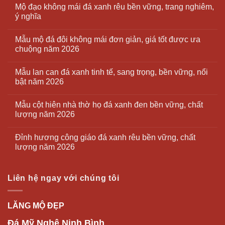
Đỉnh hương công giáo đá xanh rêu bền vững, chất
lượng năm 2026
Liên hệ ngay với chúng tôi
LĂNG MỘ ĐẸP
Đá Mỹ Nghệ Ninh Bình
Địa chỉ:
Làng nghề đá Ninh Vân, Hoa Lư, Ninh Bình
Điện thoại/Zalo:
0916.958.095
Website:
https://langmodep.net
Rất hân hạnh được tư vấn, miễn phí cho quý khách hàng!
Thiết kế website Ninh Bình
NBpage.Com
Copyright 2026 ©
LĂNG MỘ ĐẸP - Tròn chữ Tâm, Vẹn tròn
chữ Hiếu!