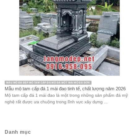
MẪU MỘ ĐÁ ĐẸP MỘ TAM CẤP ĐÁ MỘ ĐÁ MỘT MÁI MỘ ĐÁ ĐƠN
Mẫu mộ tam cấp đá 1 mái đao tinh tế, chất lượng năm 2026
Mộ tam cấp đá 1 mái đao là một trong những sản phẩm đá mỹ
nghệ rất được ưa chuộng trong lĩnh vực xây dựng ...
Danh mục
bàn ghế đá
Bàn lễ đá
Bàn thờ thiên bằng đá
bia đá
Chân tảng đá
Chiếu Rồng đá