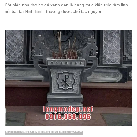
Cột hiên nhà thờ họ đá xanh đen là hạng mục kiến trúc tâm linh
nổi bật tại Ninh Bình, thường được chế tác nguyên ...
MẪU LƯ HƯƠNG ĐÁ ĐẸP PHONG THỦY TÂM LINH ĐỒ THỜ