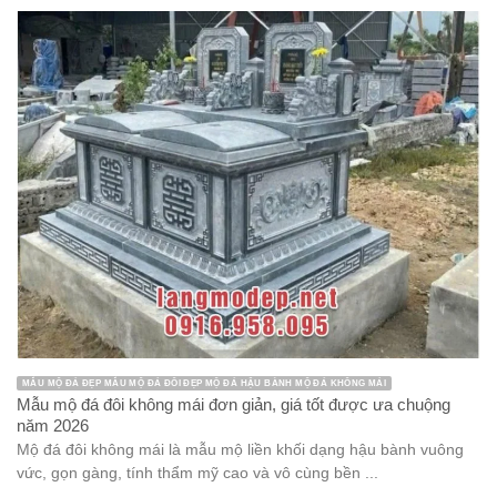
MẪU MỘ ĐÁ ĐẸP MẪU MỘ ĐÁ ĐÔI ĐẸP MỘ ĐÁ HẬU BÀNH MỘ ĐÁ KHÔNG MÁI
Mẫu mộ đá đôi không mái đơn giản, giá tốt được ưa chuộng
năm 2026
Mộ đá đôi không mái là mẫu mộ liền khối dạng hậu bành vuông
vức, gọn gàng, tính thẩm mỹ cao và vô cùng bền ...