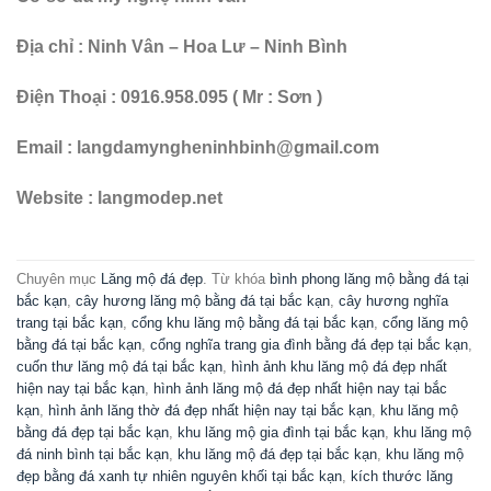
Địa chỉ : Ninh Vân – Hoa Lư – Ninh Bình
Điện Thoại : 0916.958.095 ( Mr : Sơn )
Email : langdamyngheninhbinh@gmail.com
Website : langmodep.net
Chuyên mục
Lăng mộ đá đẹp
. Từ khóa
bình phong lăng mộ bằng đá tại
bắc kạn
,
cây hương lăng mộ bằng đá tại bắc kạn
,
cây hương nghĩa
trang tại bắc kạn
,
cổng khu lăng mộ bằng đá tại bắc kạn
,
cổng lăng mộ
bằng đá tại bắc kạn
,
cổng nghĩa trang gia đình bằng đá đẹp tại bắc kạn
,
cuốn thư lăng mộ đá tại bắc kạn
,
hình ảnh khu lăng mộ đá đẹp nhất
hiện nay tại bắc kạn
,
hình ảnh lăng mộ đá đẹp nhất hiện nay tại bắc
kạn
,
hình ảnh lăng thờ đá đẹp nhất hiện nay tại bắc kạn
,
khu lăng mộ
bằng đá đẹp tại bắc kạn
,
khu lăng mộ gia đình tại bắc kạn
,
khu lăng mộ
đá ninh bình tại bắc kạn
,
khu lăng mộ đá đẹp tại bắc kạn
,
khu lăng mộ
đẹp bằng đá xanh tự nhiên nguyên khối tại bắc kạn
,
kích thước lăng