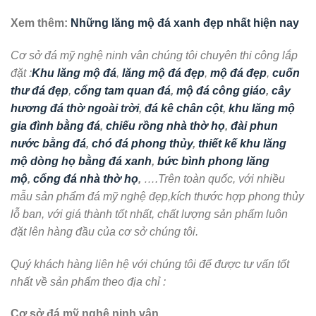
Xem thêm:
Những lăng mộ đá xanh đẹp nhất hiện nay
Cơ sở đá mỹ nghệ ninh vân chúng tôi chuyên thi công lắp
đặt :
Khu lăng mộ đá
,
lăng mộ đá đẹp
,
mộ đá đẹp
,
cuốn
thư đá đẹp
,
cổng tam quan đá
,
mộ đá công giáo
,
cây
hương đá thờ ngoài trời
,
đá kê chân cột
,
khu lăng mộ
gia đình bằng đá
,
chiếu rồng nhà thờ họ
,
đài phun
nước bằng đá
,
chó đá phong thủy
,
thiết kế khu lăng
mộ dòng họ bằng đá xanh
,
bức bình phong lăng
mộ
,
cổng đá nhà thờ họ
,
….Trên toàn quốc, với nhiều
mẫu sản phẩm đá mỹ nghệ đẹp,kích thước hợp phong thủy
lỗ ban, với giá thành tốt nhất, chất lượng sản phẩm luôn
đặt lên hàng đầu của cơ sở chúng tôi.
Quý khách hàng liên hệ với chúng tôi để được tư vấn tốt
nhất về sản phẩm theo địa chỉ :
Cơ sở đá mỹ nghệ ninh vân