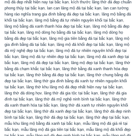
mộ đá đẹp nhất hiện nay tại bắc kạn
,
kích thước lăng thờ đá đẹp chuẩn
phong thủy tại bắc kạn
,
lan can lăng mộ đá tại bắc kạn
,
lan can tường
hàng rào nghĩa trang gia đình bằng đá đẹp tại bắc kạn
,
lăng mộ bằng đá
khối tại bắc kạn
,
lăng mộ bằng đá tự nhiên nguyên khối tại bắc kạn
,
lăng mộ bằng đá xanh thanh hóa đẹp tại bắc kạn
,
lăng mộ bằng đá đẹp
tại bắc kạn
,
lăng mộ dòng họ bằng đá tại bắc kạn
,
lăng mộ dòng họ
bằng đá đẹp tại bắc kạn
,
lăng mộ gia tiên bằng đá tại bắc kạn
,
lăng mộ
gia đình bằng đá tại bắc kạn
,
lăng mộ đá khối đẹp tại bắc kạn
,
lăng mộ
đá mỹ nghệ đẹp tại bắc kạn
,
lăng mộ đá tự nhiên nguyên khối đẹp tại
bắc kạn
,
lăng mộ đá tự nhiên đẹp tại bắc kạn
,
lăng mộ đá xanh đẹp tại
bắc kạn
,
lăng mộ đá đẹp tại bắc kạn
,
lăng mộ đẹp tại bắc kạn
,
lăng thờ
bằng đá chạm khắc tại bắc kạn
,
lăng thờ bằng đá xanh thanh hóa đẹp
tại bắc kạn
,
lăng thờ bằng đá đẹp tại bắc kạn
,
lăng thờ chung bằng đá
đẹp tại bắc kạn
,
lăng thờ gia đình bằng đá xanh tự nhiên nguyên khối
tại bắc kạn
,
lăng thờ khu lăng mộ đá đẹp nhất hiện nay tại bắc kạn
,
lăng thờ đá dòng họv
,
lăng thờ đá gia tộc tại bắc kạn
,
lăng thờ đá gia
đình tại bắc kạn
,
lăng thờ đá mỹ nghệ ninh bình tại bắc kạn
,
lăng thờ
đá xanh thanh hóa tại bắc kạn
,
lăng thờ đá xanh tự nhiên nguyên khối
đẹp tại bắc kạn
,
lăng thờ đá xanh đẹp tại bắc kạn
,
lăng thờ đá đẹp ninh
bình tại bắc kạn
,
lăng thờ đá đẹp tại bắc kạn
,
lăng thờ đẹp tại bắc kạn
,
mẫu khu lăng mộ bằng đá xanh tại bắc kạn
,
mẫu lăng mộ đá giá rẻ tại
bắc kạn
,
mẫu lăng mộ đá gia tiên tại bắc kạn
,
mẫu lăng mộ đá khối đẹp
tại bắc kạn
,
mẫu lăng mộ đá đẹp ninh bình tại bắc kạn
,
mẫu lăng mộ đá