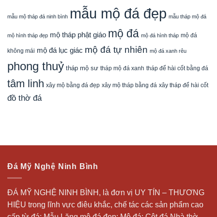
mẫu mộ đá đẹp
mẫu mộ tháp đá ninh bình
mẫu tháp mộ đá
mộ đá
mộ tháp phật giáo
mộ đá
mộ hình tháp đẹp
mộ đá hình tháp
mộ đá tự nhiên
mộ đá lục giác
không mái
mộ đá xanh rêu
phong thuỷ
tháp mộ sư
tháp mộ đá xanh
tháp để hài cốt bằng đá
tâm linh
xây mộ bằng đá đẹp
xây tháp để hài cốt
xây mộ tháp bằng đá
đồ thờ đá
Đá Mỹ Nghệ Ninh Bình
ĐÁ MỸ NGHỆ NINH BÌNH, là đơn vị UY TÍN – THƯƠNG
HIỆU trong lĩnh vực điêu khắc, chế tác các sản phẩm cao
cấp từ đá: Mẫu
Lăng mộ đá
đẹp;
Mộ đá
; Cột đá Nhà thờ