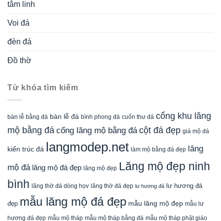
tâm linh
Voi đá
đèn đá
Đồ thờ
Từ khóa tìm kiếm
cổng khu lăng
bàn lễ đá
cuốn thư đá
bàn lễ bằng đá
bình phong đá
mộ bằng đá
cột đá đẹp
cổng lăng mộ bằng đá
giá mộ đá
langmodep.net
lăng
kiến trúc đá
làm mộ bằng đá đẹp
Lăng mộ đẹp ninh
mộ đá
lăng mộ đá đẹp
lăng mộ đẹp
bình
lăng thờ đá dòng họv
lư hương đá
lăng thờ đá đẹp
lư hương đá
mẫu lăng mộ đá đẹp
mẫu lăng mộ đẹp
đẹp
mẫu lư
mẫu mộ tháp bằng đá
mẫu mộ tháp phật giáo
hương đá đẹp
mẫu mộ tháp