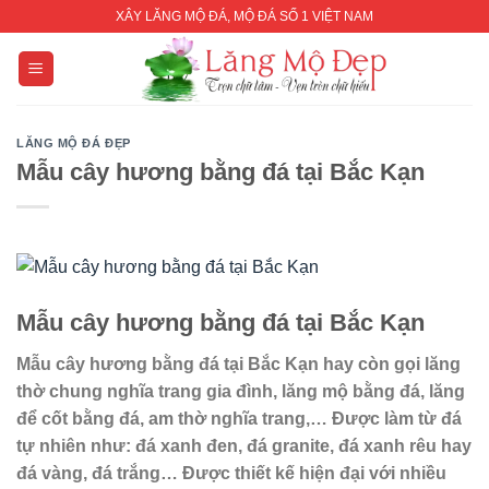
Skip
XÂY LĂNG MỘ ĐÁ, MỘ ĐÁ SỐ 1 VIỆT NAM
to
content
LĂNG MỘ ĐÁ ĐẸP
Mẫu cây hương bằng đá tại Bắc Kạn
Mẫu
cây hương
bằng đá tại Bắc Kạn
Mẫu
cây hương
bằng đá tại Bắc Kạn
hay còn gọi lăng
thờ chung nghĩa trang gia đình,
lăng mộ
bằng đá, lăng
để cốt bằng đá,
am thờ
nghĩa trang,… Được làm từ đá
tự nhiên như: đá xanh đen, đá granite, đá xanh rêu hay
đá vàng, đá trắng… Được thiết kế hiện đại với nhiều