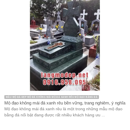
MẪU MỘ ĐÁ ĐẸP MỘ ĐÁ KHÔNG MÁI MỘ ĐÁ XANH RÊU MỘ ĐẠO BẰNG ĐÁ
Mộ đạo không mái đá xanh rêu bền vững, trang nghiêm, ý nghĩa
Mộ đạo không mái đá xanh rêu là một trong những mẫu mộ đạo
bằng đá nổi bật đang được rất nhiều khách hàng ưu ...