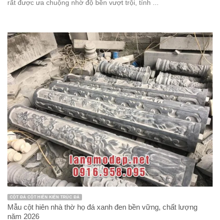
rất được ưa chuộng nhờ độ bền vượt trội, tính ...
CỘT ĐÁ CỘT HIÊN KIẾN TRÚC ĐÁ
Mẫu cột hiên nhà thờ họ đá xanh đen bền vững, chất lượng
năm 2026