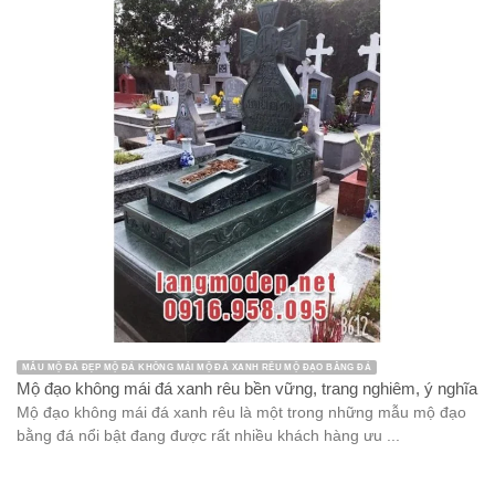
MẪU MỘ ĐÁ ĐẸP MỘ ĐÁ KHÔNG MÁI MỘ ĐÁ XANH RÊU MỘ ĐẠO BẰNG ĐÁ
Mộ đạo không mái đá xanh rêu bền vững, trang nghiêm, ý nghĩa
Mộ đạo không mái đá xanh rêu là một trong những mẫu mộ đạo
bằng đá nổi bật đang được rất nhiều khách hàng ưu ...