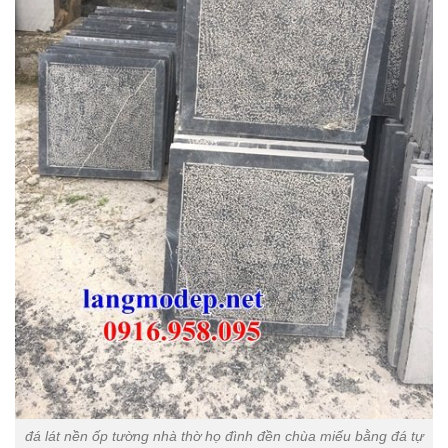
đá lát nền ốp tường nhà thờ họ đình đền chùa miếu bằng đá tự