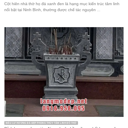
Cột hiên nhà thờ họ đá xanh đen là hạng mục kiến trúc tâm linh
nổi bật tại Ninh Bình, thường được chế tác nguyên ...
MẪU LƯ HƯƠNG ĐÁ ĐẸP PHONG THỦY TÂM LINH ĐỒ THỜ