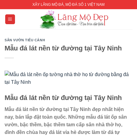
Skip
XÂY LĂNG MỘ ĐÁ, MỘ ĐÁ SỐ 1 VIỆT NAM
to
content
SÂN VƯỜN TIỂU CẢNH
Mẫu đá lát nền từ đường tại Tây Ninh
Mẫu đá lát nền từ đường tại Tây Ninh
Mẫu đá lát nền từ đường tại Tây Ninh
đẹp nhất hiện
nay, bán lắp đặt toàn quốc. Những mẫu đá lát ốp sân
vườn, bậc thềm, bậc thềm tam cấp sân nhà thờ họ,
đình đền chùa hay đá lát vỉa hè được làm từ đá tự