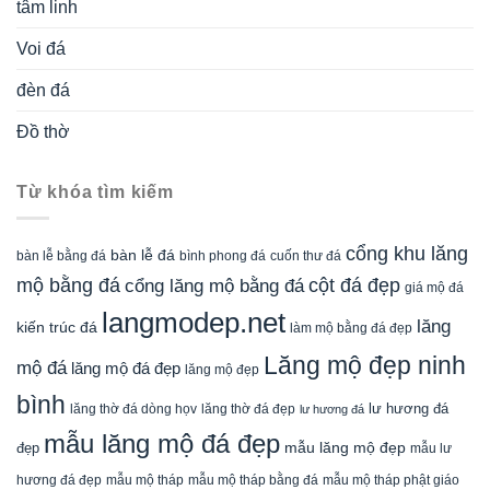
tâm linh
Voi đá
đèn đá
Đồ thờ
Từ khóa tìm kiếm
cổng khu lăng
bàn lễ đá
cuốn thư đá
bàn lễ bằng đá
bình phong đá
mộ bằng đá
cột đá đẹp
cổng lăng mộ bằng đá
giá mộ đá
langmodep.net
lăng
kiến trúc đá
làm mộ bằng đá đẹp
Lăng mộ đẹp ninh
mộ đá
lăng mộ đá đẹp
lăng mộ đẹp
bình
lăng thờ đá dòng họv
lư hương đá
lăng thờ đá đẹp
lư hương đá
mẫu lăng mộ đá đẹp
mẫu lăng mộ đẹp
đẹp
mẫu lư
mẫu mộ tháp bằng đá
mẫu mộ tháp phật giáo
hương đá đẹp
mẫu mộ tháp