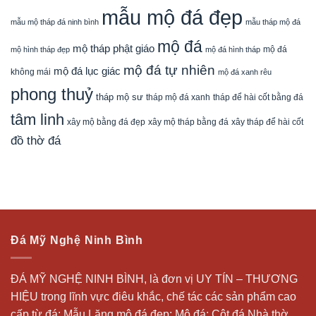
mẫu mộ đá đẹp
mẫu mộ tháp đá ninh bình
mẫu tháp mộ đá
mộ đá
mộ tháp phật giáo
mộ đá
mộ hình tháp đẹp
mộ đá hình tháp
mộ đá tự nhiên
mộ đá lục giác
không mái
mộ đá xanh rêu
phong thuỷ
tháp mộ sư
tháp mộ đá xanh
tháp để hài cốt bằng đá
tâm linh
xây mộ bằng đá đẹp
xây tháp để hài cốt
xây mộ tháp bằng đá
đồ thờ đá
Đá Mỹ Nghệ Ninh Bình
ĐÁ MỸ NGHỆ NINH BÌNH, là đơn vị UY TÍN – THƯƠNG
HIỆU trong lĩnh vực điêu khắc, chế tác các sản phẩm cao
cấp từ đá: Mẫu
Lăng mộ đá
đẹp;
Mộ đá
; Cột đá Nhà thờ