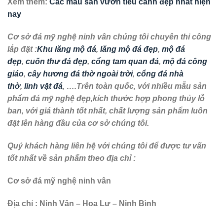
Xem thêm:
Các mẫu sân vườn tiểu cảnh đẹp nhất hiện
nay
Cơ sở đá mỹ nghệ ninh vân chúng tôi chuyên thi công
lắp đặt :
Khu lăng mộ đá
,
lăng mộ đá đẹp
,
mộ đá
đẹp
,
cuốn thư đá đẹp
,
cổng tam quan đá
,
mộ đá công
giáo
,
cây hương đá thờ ngoài trời
,
cổng đá nhà
thờ
,
linh vật đá
, ….Trên toàn quốc, với nhiều mẫu sản
phẩm đá mỹ nghệ đẹp,kích thước hợp phong thủy lỗ
ban, với giá thành tốt nhất, chất lượng sản phẩm luôn
đặt lên hàng đầu của cơ sở chúng tôi.
Quý khách hàng liên hệ với chúng tôi để được tư vấn
tốt nhất về sản phẩm theo địa chỉ :
Cơ sở đá mỹ nghệ ninh vân
Địa chỉ : Ninh Vân – Hoa Lư – Ninh Bình