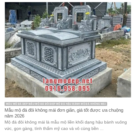
MẪU MỘ ĐÁ ĐẸP MẪU MỘ ĐÁ ĐÔI ĐẸP MỘ ĐÁ HẬU BÀNH MỘ ĐÁ KHÔNG MÁI
Mẫu mộ đá đôi không mái đơn giản, giá tốt được ưa chuộng
năm 2026
Mộ đá đôi không mái là mẫu mộ liền khối dạng hậu bành vuông
vức, gọn gàng, tính thẩm mỹ cao và vô cùng bền ...